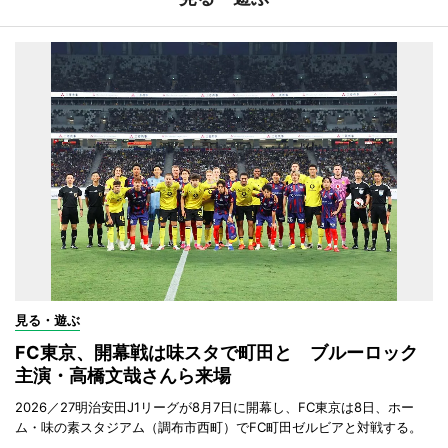
見る・遊ぶ
FC東京、開幕戦は味スタで町田と ブルーロック
主演・高橋文哉さんら来場
2026／27明治安田J1リーグが8月7日に開幕し、FC東京は8日、ホー
ム・味の素スタジアム（調布市西町）でFC町田ゼルビアと対戦する。