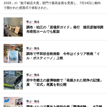
2026」の「餃子銘店大賞」部門で最高金賞を受賞し、7月24日に都内
で開かれた授賞式で表彰された。
学ぶ・知る
調布・狛江の「居場所ガイド」発行 猿田彦珈琲調
布焙煎ホールでも配架
学ぶ・知る
調布で平和祈念映画祭 今年はイタリア映画「イ
ル・ポスティーノ」上映
学ぶ・知る
府中市郷土の森博物館で「発掘された戦争の記憶」
展 「百式」尾翼を初公開
学ぶ・知る
調布パルコで夏休み特別企画「職場体験」 6店舗