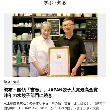
学ぶ・知る
学ぶ・知る
調布・国領「吉春」、JAPAN餃子大賞最高金賞
昨年の水餃子部門に続き
京王線国領駅近くの手作りギョーザの店「吉春（よしはる）」（調布市
国領町8、TEL 042-426-8153）が「JAPAN餃子（ぎょうざ）大賞