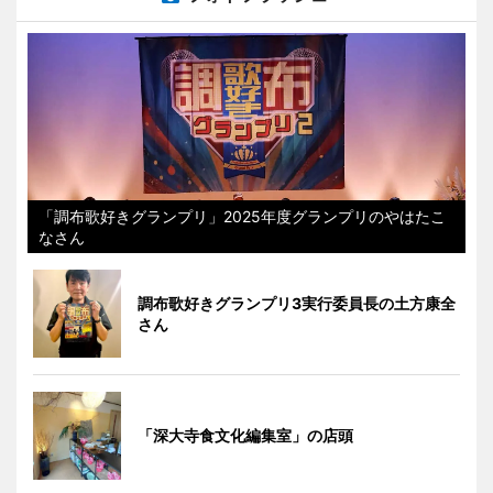
「調布歌好きグランプリ」2025年度グランプリのやはたこ
なさん
調布歌好きグランプリ3実行委員長の土方康全
さん
「深大寺食文化編集室」の店頭