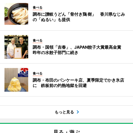
食べる
調布に讃岐うどん「骨付き鶏 樹」 香川県なじみ
の「ぬるい」も提供
食べる
調布・国領「吉春」、JAPAN餃子大賞最高金賞
昨年の水餃子部門に続き
食べる
調布・布田のパンケーキ店、夏季限定でかき氷店
に 鉄板前の灼熱地獄を回避
もっと見る
見る・遊ぶ