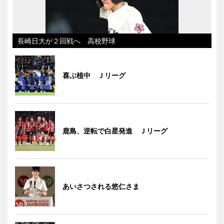
長崎日大が２回戦へ 高校野球
喜ぶ植中 Ｊリーグ
鹿島、逆転で白星発進 Ｊリーグ
あいさつされる悠仁さま