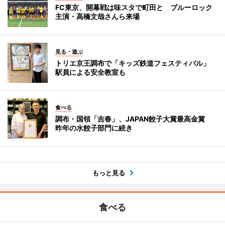
FC東京、開幕戦は味スタで町田と ブルーロック
主演・高橋文哉さんら来場
見る・遊ぶ
トリエ京王調布で「キッズ鉄道フェスティバル」
駅員による安全教室も
食べる
調布・国領「吉春」、JAPAN餃子大賞最高金賞
昨年の水餃子部門に続き
もっと見る
食べる