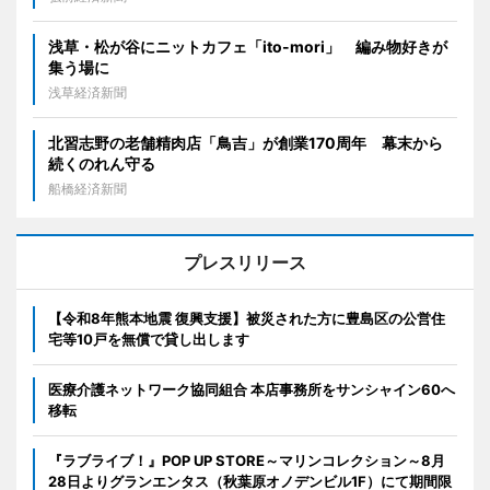
浅草・松が谷にニットカフェ「ito-mori」 編み物好きが
集う場に
浅草経済新聞
北習志野の老舗精肉店「鳥吉」が創業170周年 幕末から
続くのれん守る
船橋経済新聞
プレスリリース
【令和8年熊本地震 復興支援】被災された方に豊島区の公営住
宅等10戸を無償で貸し出します
医療介護ネットワーク協同組合 本店事務所をサンシャイン60へ
移転
『ラブライブ！』POP UP STORE～マリンコレクション～8月
28日よりグランエンタス（秋葉原オノデンビル1F）にて期間限