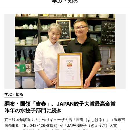
学ぶ・知る
学ぶ・知る
調布・国領「吉春」、JAPAN餃子大賞最高金賞
昨年の水餃子部門に続き
京王線国領駅近くの手作りギョーザの店「吉春（よしはる）」（調布市
国領町8、TEL 042-426-8153）が「JAPAN餃子（ぎょうざ）大賞