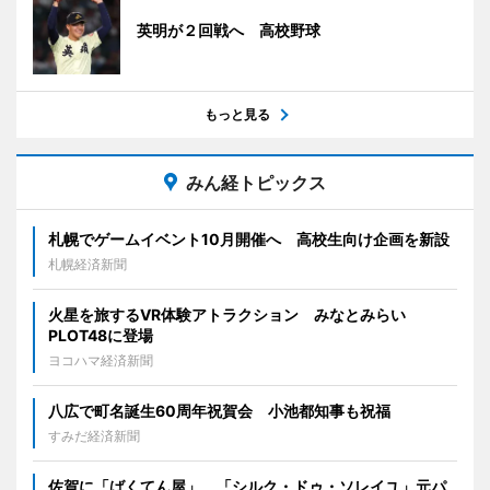
英明が２回戦へ 高校野球
もっと見る
みん経トピックス
札幌でゲームイベント10月開催へ 高校生向け企画を新設
札幌経済新聞
火星を旅するVR体験アトラクション みなとみらい
PLOT48に登場
ヨコハマ経済新聞
八広で町名誕生60周年祝賀会 小池都知事も祝福
すみだ経済新聞
佐賀に「ばくてん屋」 「シルク・ドゥ・ソレイユ」元パ