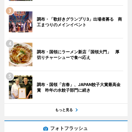
調布・「歌好きグランプリ3」出場者募る 商
工まつりのメインイベント
調布・国領にラーメン新店「国領大門」 厚
切りチャーシューで食べ応え
調布・国領「吉春」、JAPAN餃子大賞最高金
賞 昨年の水餃子部門に続き
もっと見る
フォトフラッシュ