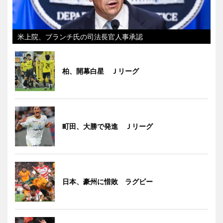
米上院、ブランチ氏の司法長官人事承認
柏、開幕白星 Ｊリーグ
町田、大勝で発進 Ｊリーグ
日本、豪州に惜敗 ラグビー