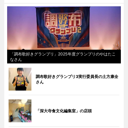
「調布歌好きグランプリ」2025年度グランプリのやはたこ
なさん
調布歌好きグランプリ3実行委員長の土方康全
さん
「深大寺食文化編集室」の店頭