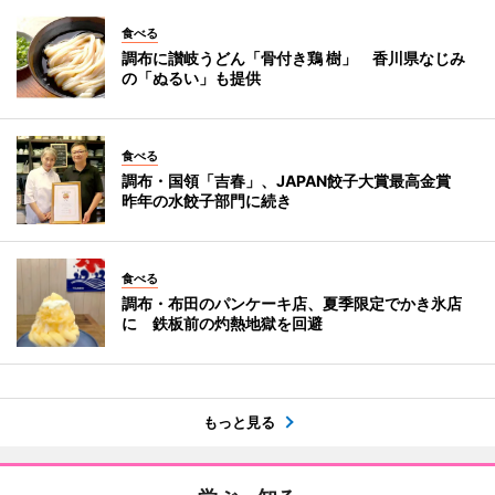
食べる
調布に讃岐うどん「骨付き鶏 樹」 香川県なじみ
の「ぬるい」も提供
食べる
調布・国領「吉春」、JAPAN餃子大賞最高金賞
昨年の水餃子部門に続き
食べる
調布・布田のパンケーキ店、夏季限定でかき氷店
に 鉄板前の灼熱地獄を回避
もっと見る