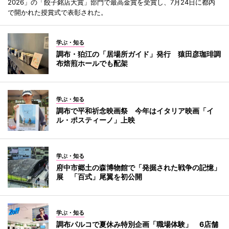
2026」の「餃子銘店大賞」部門で最高金賞を受賞し、7月24日に都内
で開かれた授賞式で表彰された。
学ぶ・知る
調布・狛江の「居場所ガイド」発行 猿田彦珈琲調
布焙煎ホールでも配架
学ぶ・知る
調布で平和祈念映画祭 今年はイタリア映画「イ
ル・ポスティーノ」上映
学ぶ・知る
府中市郷土の森博物館で「発掘された戦争の記憶」
展 「百式」尾翼を初公開
学ぶ・知る
調布パルコで夏休み特別企画「職場体験」 6店舗