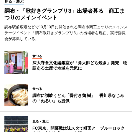
見る・遊ぶ
調布・「歌好きグランプリ3」出場者募る 商工ま
つりのメインイベント
調布駅前広場などで10月10日に開催される調布市商工まつりのメインス
テージイベント「調布歌好きグランプリ3」の出場者を現在、実行委員
会が募集している。
食べる
深大寺食文化編集室が「角大師どら焼き」発売 物
語ある土産で地域を元気に
食べる
調布に讃岐うどん「骨付き鶏 樹」 香川県なじみ
の「ぬるい」も提供
見る・遊ぶ
FC東京、開幕戦は味スタで町田と ブルーロック