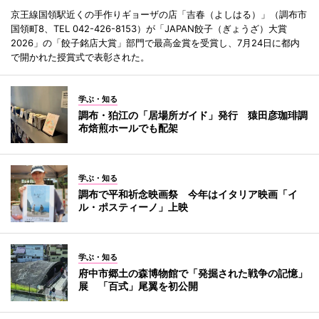
京王線国領駅近くの手作りギョーザの店「吉春（よしはる）」（調布市
国領町8、TEL 042-426-8153）が「JAPAN餃子（ぎょうざ）大賞
2026」の「餃子銘店大賞」部門で最高金賞を受賞し、7月24日に都内
で開かれた授賞式で表彰された。
学ぶ・知る
調布・狛江の「居場所ガイド」発行 猿田彦珈琲調
布焙煎ホールでも配架
学ぶ・知る
調布で平和祈念映画祭 今年はイタリア映画「イ
ル・ポスティーノ」上映
学ぶ・知る
府中市郷土の森博物館で「発掘された戦争の記憶」
展 「百式」尾翼を初公開