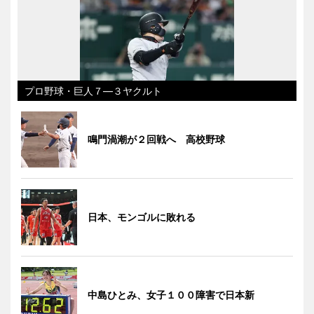
プロ野球・巨人７―３ヤクルト
鳴門渦潮が２回戦へ 高校野球
日本、モンゴルに敗れる
中島ひとみ、女子１００障害で日本新