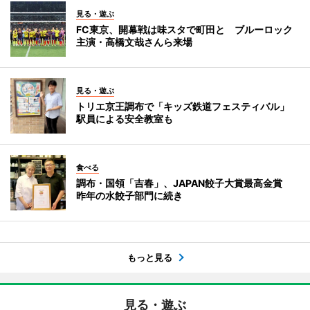
見る・遊ぶ
FC東京、開幕戦は味スタで町田と ブルーロック
主演・高橋文哉さんら来場
見る・遊ぶ
トリエ京王調布で「キッズ鉄道フェスティバル」
駅員による安全教室も
食べる
調布・国領「吉春」、JAPAN餃子大賞最高金賞
昨年の水餃子部門に続き
もっと見る
見る・遊ぶ