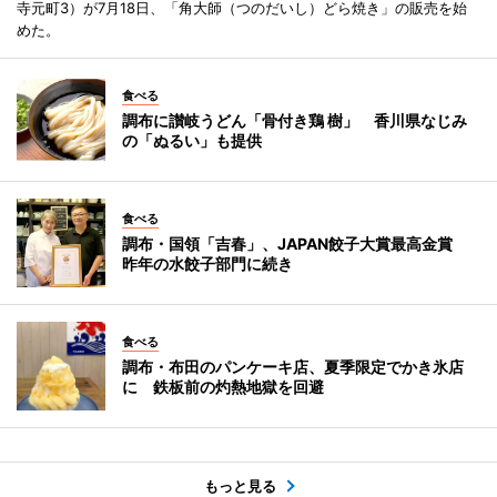
寺元町3）が7月18日、「角大師（つのだいし）どら焼き」の販売を始
めた。
食べる
調布に讃岐うどん「骨付き鶏 樹」 香川県なじみ
の「ぬるい」も提供
食べる
調布・国領「吉春」、JAPAN餃子大賞最高金賞
昨年の水餃子部門に続き
食べる
調布・布田のパンケーキ店、夏季限定でかき氷店
に 鉄板前の灼熱地獄を回避
もっと見る