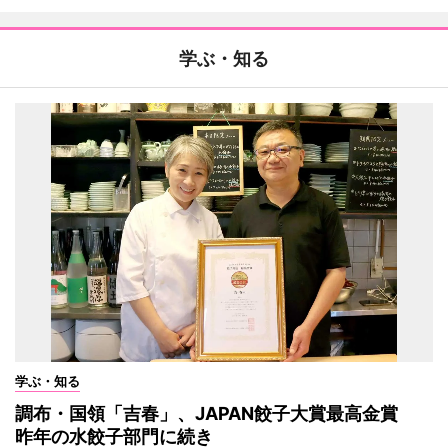
学ぶ・知る
学ぶ・知る
調布・国領「吉春」、JAPAN餃子大賞最高金賞
昨年の水餃子部門に続き