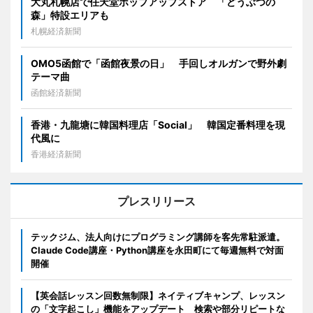
大丸札幌店で任天堂ポップアップストア 「どうぶつの
森」特設エリアも
札幌経済新聞
OMO5函館で「函館夜景の日」 手回しオルガンで野外劇
テーマ曲
函館経済新聞
香港・九龍塘に韓国料理店「Social」 韓国定番料理を現
代風に
香港経済新聞
プレスリリース
テックジム、法人向けにプログラミング講師を客先常駐派遣。
Claude Code講座・Python講座を永田町にて毎週無料で対面
開催
【英会話レッスン回数無制限】ネイティブキャンプ、レッスン
の「文字起こし」機能をアップデート 検索や部分リピートな