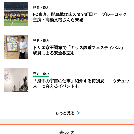
見る・遊ぶ
FC東京、開幕戦は味スタで町田と ブルーロック
主演・高橋文哉さんら来場
見る・遊ぶ
トリエ京王調布で「キッズ鉄道フェスティバル」
駅員による安全教室も
見る・遊ぶ
「府中の宇宙の仕事」紹介する特別展 「ウチュウ
人」に会えるイベントも
もっと見る
食べる