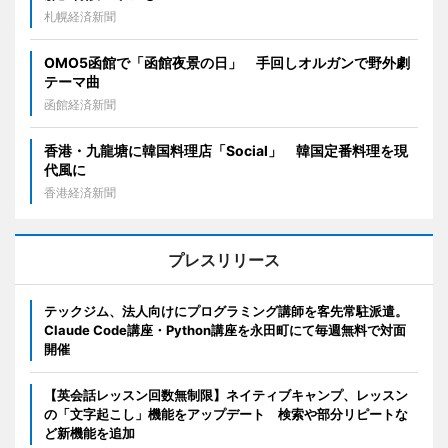
札幌経済新聞
OMO5函館で「函館夜景の日」 手回しオルガンで野外劇
テーマ曲
函館経済新聞
香港・九龍塘に韓国料理店「Social」 韓国定番料理を現
代風に
香港経済新聞
プレスリリース
テックジム、法人向けにプログラミング講師を客先常駐派遣。
Claude Code講座・Python講座を永田町にて毎週無料で対面
開催
【英会話レッスン回数無制限】ネイティブキャンプ、レッスン
の「文字起こし」機能をアップデート 検索や部分リピートな
ど新機能を追加