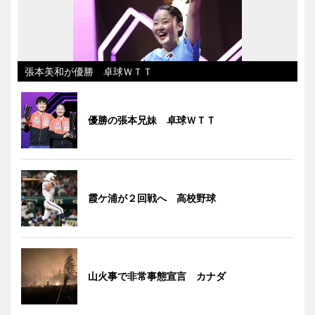
張本美和が優勝 卓球ＷＴＴ
優勝の張本兄妹 卓球ＷＴＴ
霞ケ浦が２回戦へ 高校野球
山火事で非常事態宣言 カナダ