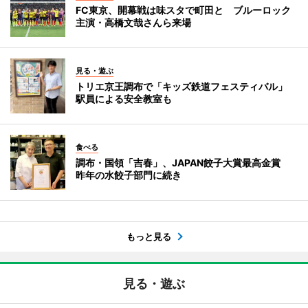
FC東京、開幕戦は味スタで町田と ブルーロック
主演・高橋文哉さんら来場
見る・遊ぶ
トリエ京王調布で「キッズ鉄道フェスティバル」
駅員による安全教室も
食べる
調布・国領「吉春」、JAPAN餃子大賞最高金賞
昨年の水餃子部門に続き
もっと見る
見る・遊ぶ