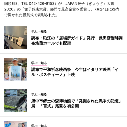
国領町8、TEL 042-426-8153）が「JAPAN餃子（ぎょうざ）大賞
2026」の「餃子銘店大賞」部門で最高金賞を受賞し、7月24日に都内
で開かれた授賞式で表彰された。
学ぶ・知る
調布・狛江の「居場所ガイド」発行 猿田彦珈琲調
布焙煎ホールでも配架
学ぶ・知る
調布で平和祈念映画祭 今年はイタリア映画「イ
ル・ポスティーノ」上映
学ぶ・知る
府中市郷土の森博物館で「発掘された戦争の記憶」
展 「百式」尾翼を初公開
学ぶ・知る