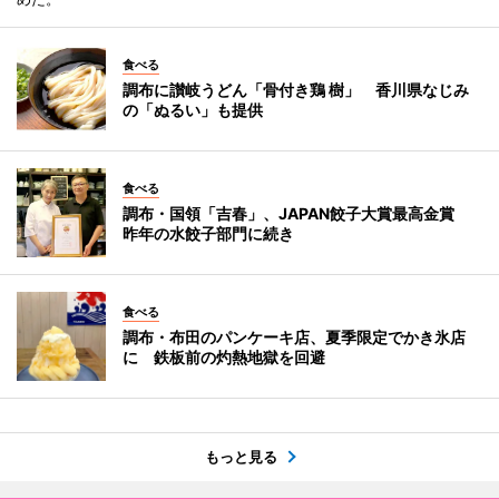
食べる
調布に讃岐うどん「骨付き鶏 樹」 香川県なじみ
の「ぬるい」も提供
食べる
調布・国領「吉春」、JAPAN餃子大賞最高金賞
昨年の水餃子部門に続き
食べる
調布・布田のパンケーキ店、夏季限定でかき氷店
に 鉄板前の灼熱地獄を回避
もっと見る