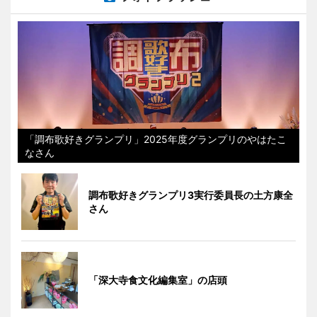
「調布歌好きグランプリ」2025年度グランプリのやはたこ
なさん
調布歌好きグランプリ3実行委員長の土方康全
さん
「深大寺食文化編集室」の店頭