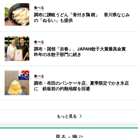
食べる
調布に讃岐うどん「骨付き鶏 樹」 香川県なじみ
の「ぬるい」も提供
食べる
調布・国領「吉春」、JAPAN餃子大賞最高金賞
昨年の水餃子部門に続き
食べる
調布・布田のパンケーキ店、夏季限定でかき氷店
に 鉄板前の灼熱地獄を回避
もっと見る
見る・遊ぶ