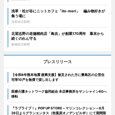
浅草・松が谷にニットカフェ「ito-mori」 編み物好きが
集う場に
浅草経済新聞
北習志野の老舗精肉店「鳥吉」が創業170周年 幕末から
続くのれん守る
船橋経済新聞
プレスリリース
【令和8年熊本地震 復興支援】被災された方に豊島区の公営住
宅等10戸を無償で貸し出します
医療介護ネットワーク協同組合 本店事務所をサンシャイン60へ
移転
『ラブライブ！』POP UP STORE～マリンコレクション～8月
28日よりグランエンタス（秋葉原オノデンビル1F）にて期間限