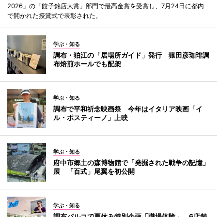
2026」の「餃子銘店大賞」部門で最高金賞を受賞し、7月24日に都内
で開かれた授賞式で表彰された。
学ぶ・知る
調布・狛江の「居場所ガイド」発行 猿田彦珈琲調
布焙煎ホールでも配架
学ぶ・知る
調布で平和祈念映画祭 今年はイタリア映画「イ
ル・ポスティーノ」上映
学ぶ・知る
府中市郷土の森博物館で「発掘された戦争の記憶」
展 「百式」尾翼を初公開
学ぶ・知る
調布パルコで夏休み特別企画「職場体験」 6店舗