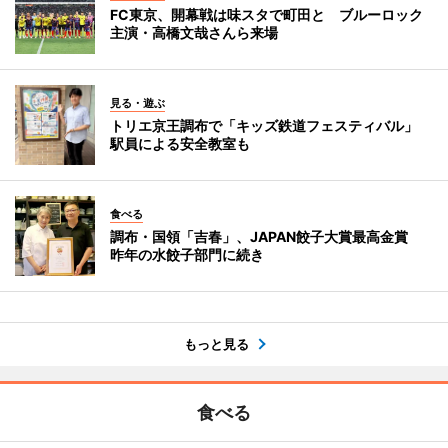
FC東京、開幕戦は味スタで町田と ブルーロック
主演・高橋文哉さんら来場
見る・遊ぶ
トリエ京王調布で「キッズ鉄道フェスティバル」
駅員による安全教室も
食べる
調布・国領「吉春」、JAPAN餃子大賞最高金賞
昨年の水餃子部門に続き
もっと見る
食べる