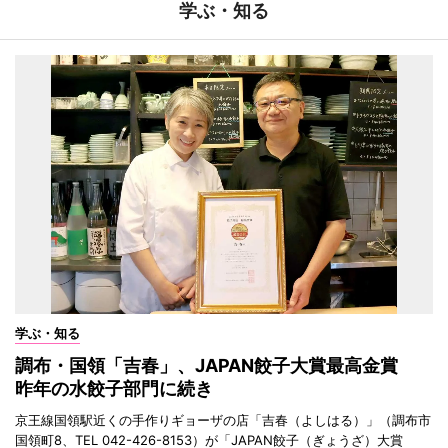
学ぶ・知る
学ぶ・知る
調布・国領「吉春」、JAPAN餃子大賞最高金賞
昨年の水餃子部門に続き
京王線国領駅近くの手作りギョーザの店「吉春（よしはる）」（調布市
国領町8、TEL 042-426-8153）が「JAPAN餃子（ぎょうざ）大賞