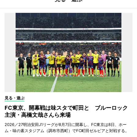
見る・遊ぶ
FC東京、開幕戦は味スタで町田と ブルーロック
主演・高橋文哉さんら来場
2026／27明治安田J1リーグが8月7日に開幕し、FC東京は8日、ホー
ム・味の素スタジアム（調布市西町）でFC町田ゼルビアと対戦する。