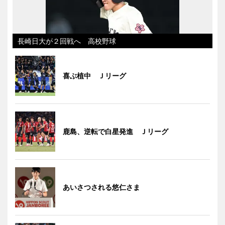
長崎日大が２回戦へ 高校野球
喜ぶ植中 Ｊリーグ
鹿島、逆転で白星発進 Ｊリーグ
あいさつされる悠仁さま