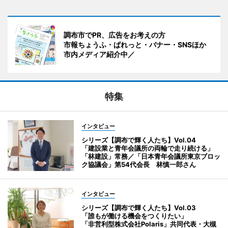
調布市でPR、広告をお考えの方
市報ちょうふ・ぱれっと・バナー・SNSほか
市内メディア紹介中／
特集
インタビュー
シリーズ【調布で輝く人たち】Vol.04
「建設業と青年会議所の両輪で走り続ける」
「林建設」常務／「日本青年会議所東京ブロッ
ク協議会」第54代会長 林慎一郎さん
インタビュー
シリーズ【調布で輝く人たち】Vol.03
「誰もが働ける機会をつくりたい」
「非営利型株式会社Polaris」共同代表・大槻