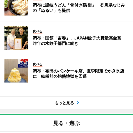
調布に讃岐うどん「骨付き鶏 樹」 香川県なじみ
の「ぬるい」も提供
食べる
調布・国領「吉春」、JAPAN餃子大賞最高金賞
昨年の水餃子部門に続き
食べる
調布・布田のパンケーキ店、夏季限定でかき氷店
に 鉄板前の灼熱地獄を回避
もっと見る
見る・遊ぶ