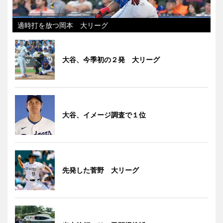
適時打を放つ岡本 大リーグ
大谷、今季初の２発 大リーグ
大谷、イメージ調査で１位
先発した菅野 大リーグ