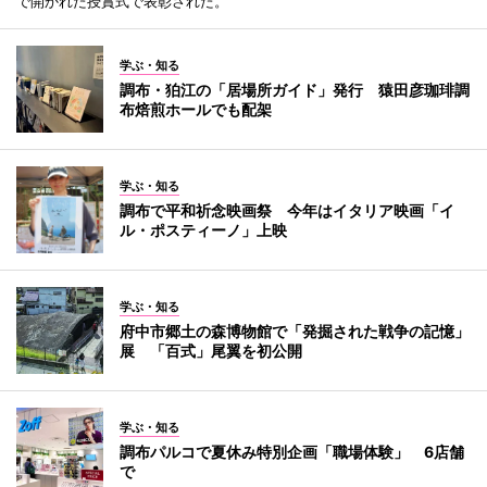
で開かれた授賞式で表彰された。
学ぶ・知る
調布・狛江の「居場所ガイド」発行 猿田彦珈琲調
布焙煎ホールでも配架
学ぶ・知る
調布で平和祈念映画祭 今年はイタリア映画「イ
ル・ポスティーノ」上映
学ぶ・知る
府中市郷土の森博物館で「発掘された戦争の記憶」
展 「百式」尾翼を初公開
学ぶ・知る
調布パルコで夏休み特別企画「職場体験」 6店舗
で