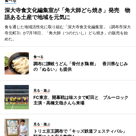
食べる
深大寺食文化編集室が「角大師どら焼き」発売 物
語ある土産で地域を元気に
食を通じた地域活性化に取り組む「深大寺食文化編集室」（調布市深大
寺元町3）が7月18日、「角大師（つのだいし）どら焼き」の販売を始
めた。
食べる
調布に讃岐うどん「骨付き鶏 樹」 香川県なじみ
の「ぬるい」も提供
見る・遊ぶ
FC東京、開幕戦は味スタで町田と ブルーロック
主演・高橋文哉さんら来場
見る・遊ぶ
トリエ京王調布で「キッズ鉄道フェスティバル」