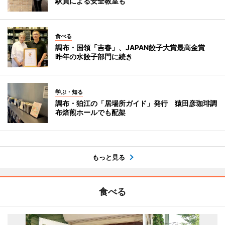
駅員による安全教室も
食べる
調布・国領「吉春」、JAPAN餃子大賞最高金賞
昨年の水餃子部門に続き
学ぶ・知る
調布・狛江の「居場所ガイド」発行 猿田彦珈琲調
布焙煎ホールでも配架
もっと見る
食べる