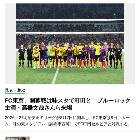
見る・遊ぶ
FC東京、開幕戦は味スタで町田と ブルーロック
主演・高橋文哉さんら来場
2026／27明治安田J1リーグが8月7日に開幕し、FC東京は8日、ホー
ム・味の素スタジアム（調布市西町）でFC町田ゼルビアと対戦する。