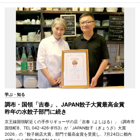
学ぶ・知る
調布・国領「吉春」、JAPAN餃子大賞最高金賞
昨年の水餃子部門に続き
京王線国領駅近くの手作りギョーザの店「吉春（よしはる）」（調布市
国領町8、TEL 042-426-8153）が「JAPAN餃子（ぎょうざ）大賞
2026」の「餃子銘店大賞」部門で最高金賞を受賞し、7月24日に都内