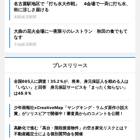
名古屋駅地区で「打ち水大作戦」 4会場で一斉に打ち水、
街に涼しさ届ける
名駅経済新聞
大曲の花火会場に一夜限りのレストラン 秋田の食でもて
なす
大仙経済新聞
プレスリリース
全国665人に調査！35.2％が、将来、身元保証人を頼める人は
「いない」と回答 身元保証サービスを「まったく知らない」
は48.9％
少年画報社×CreativeMap「ヤングキング・ラムダ原作小説大
賞」がソリスピアで開催中！審査員からのコメントを公開！
高齢化で進む「高台・階段接道物件」の空き家化リスクとは？
不動産鑑定士による個別質問会を開催