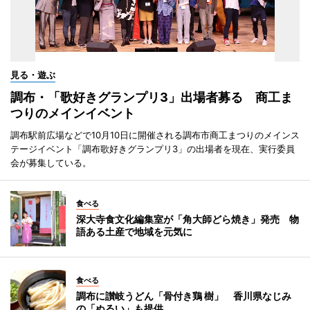
見る・遊ぶ
調布・「歌好きグランプリ3」出場者募る 商工ま
つりのメインイベント
調布駅前広場などで10月10日に開催される調布市商工まつりのメインス
テージイベント「調布歌好きグランプリ3」の出場者を現在、実行委員
会が募集している。
食べる
深大寺食文化編集室が「角大師どら焼き」発売 物
語ある土産で地域を元気に
食べる
調布に讃岐うどん「骨付き鶏 樹」 香川県なじみ
の「ぬるい」も提供