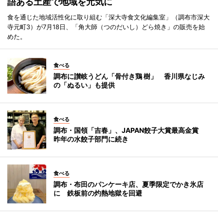
語ある土産で地域を元気に
食を通じた地域活性化に取り組む「深大寺食文化編集室」（調布市深大
寺元町3）が7月18日、「角大師（つのだいし）どら焼き」の販売を始
めた。
食べる
調布に讃岐うどん「骨付き鶏 樹」 香川県なじみ
の「ぬるい」も提供
食べる
調布・国領「吉春」、JAPAN餃子大賞最高金賞
昨年の水餃子部門に続き
食べる
調布・布田のパンケーキ店、夏季限定でかき氷店
に 鉄板前の灼熱地獄を回避