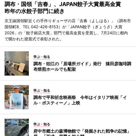
調布・国領「吉春」、JAPAN餃子大賞最高金賞
昨年の水餃子部門に続き
京王線国領駅近くの手作りギョーザの店「吉春（よしはる）」（調布市
国領町8、TEL 042-426-8153）が「JAPAN餃子（ぎょうざ）大賞
2026」の「餃子銘店大賞」部門で最高金賞を受賞し、7月24日に都内
で開かれた授賞式で表彰された。
学ぶ・知る
調布・狛江の「居場所ガイド」発行 猿田彦珈琲調
布焙煎ホールでも配架
学ぶ・知る
調布で平和祈念映画祭 今年はイタリア映画「イ
ル・ポスティーノ」上映
学ぶ・知る
府中市郷土の森博物館で「発掘された戦争の記憶」