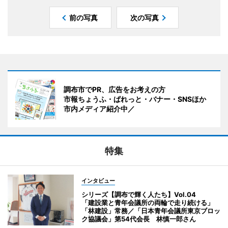
前の写真
次の写真
調布市でPR、広告をお考えの方
市報ちょうふ・ぱれっと・バナー・SNSほか
市内メディア紹介中／
特集
インタビュー
シリーズ【調布で輝く人たち】Vol.04
「建設業と青年会議所の両輪で走り続ける」
「林建設」常務／「日本青年会議所東京ブロッ
ク協議会」第54代会長 林慎一郎さん