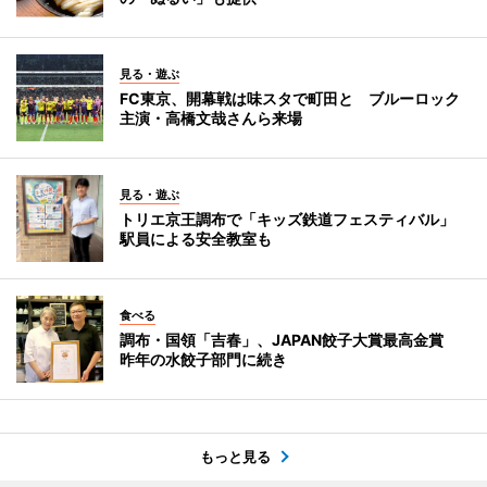
見る・遊ぶ
FC東京、開幕戦は味スタで町田と ブルーロック
主演・高橋文哉さんら来場
見る・遊ぶ
トリエ京王調布で「キッズ鉄道フェスティバル」
駅員による安全教室も
食べる
調布・国領「吉春」、JAPAN餃子大賞最高金賞
昨年の水餃子部門に続き
もっと見る