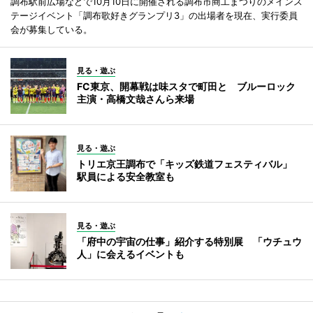
調布駅前広場などで10月10日に開催される調布市商工まつりのメインス
テージイベント「調布歌好きグランプリ3」の出場者を現在、実行委員
会が募集している。
見る・遊ぶ
FC東京、開幕戦は味スタで町田と ブルーロック
主演・高橋文哉さんら来場
見る・遊ぶ
トリエ京王調布で「キッズ鉄道フェスティバル」
駅員による安全教室も
見る・遊ぶ
「府中の宇宙の仕事」紹介する特別展 「ウチュウ
人」に会えるイベントも