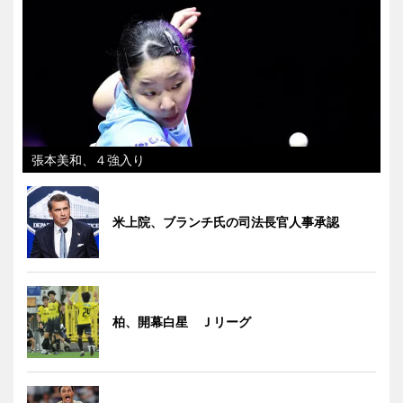
張本美和、４強入り
米上院、ブランチ氏の司法長官人事承認
柏、開幕白星 Ｊリーグ