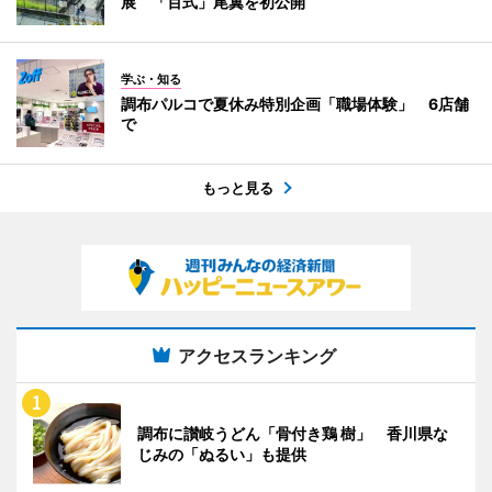
展 「百式」尾翼を初公開
学ぶ・知る
調布パルコで夏休み特別企画「職場体験」 6店舗
で
もっと見る
アクセスランキング
調布に讃岐うどん「骨付き鶏 樹」 香川県な
じみの「ぬるい」も提供