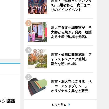
調布・「歌好きグランプリ
3」出場者募る 商工まつ
りのメインイベント
深大寺食文化編集室が「角
大師どら焼き」発売 物語
ある土産で地域を元気に
調布・仙川に商業施設「フ
ォレストスクエア仙川」
新たな憩いの場に
調布・深大寺に文具店「ペ
ーパーアンドプリント」
オリジナル文具など販売
ック協議
もっと見る