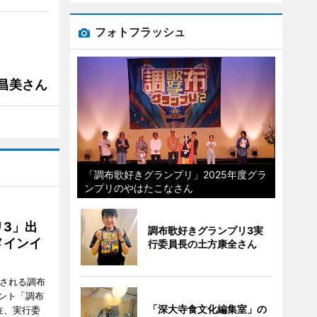
フォトフラッシュ
槻昌美さん
「調布歌好きグランプリ」2025年度グラ
ンプリのやはたこなさん
3」出
調布歌好きグランプリ3実
メインイ
行委員長の土方康全さん
催される調布
ント「調布
「深大寺食文化編集室」の
在、実行委