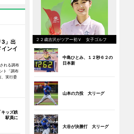
２２歳吉沢がツアー初Ｖ 女子ゴルフ
3」出
メインイ
中島ひとみ、１２秒６２の
日本新
催される調布
ント「調布
在、実行委
山本の力投 大リーグ
「キッズ鉄
」 駅員に
大谷が決勝打 大リーグ