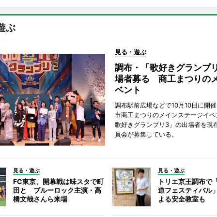
遊ぶ
見る・遊ぶ
調布・「歌好きグランプリ
場者募る 商工まつりの
ベント
調布駅前広場などで10月10日に開
市商工まつりのメインステージイベ
歌好きグランプリ3」の出場者を現
員会が募集している。
見る・遊ぶ
見る・遊ぶ
FC東京、開幕戦は味スタで町
トリエ京王調布で
田と ブルーロック主演・高
道フェスティバル
橋文哉さんら来場
よる安全教室も