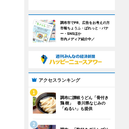
調布市でPR、広告をお考えの方
市報ちょうふ・ぱれっと・バナ
ー・SNSほか
市内メディア紹介中／
アクセスランキング
調布に讃岐うどん「骨付き
鶏 樹」 香川県なじみの
「ぬるい」も提供