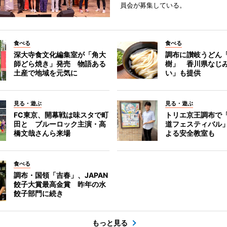
員会が募集している。
食べる
食べる
深大寺食文化編集室が「角大
調布に讃岐うどん
師どら焼き」発売 物語ある
樹」 香川県なじ
土産で地域を元気に
い」も提供
見る・遊ぶ
見る・遊ぶ
FC東京、開幕戦は味スタで町
トリエ京王調布で
田と ブルーロック主演・高
道フェスティバル
橋文哉さんら来場
よる安全教室も
食べる
調布・国領「吉春」、JAPAN
餃子大賞最高金賞 昨年の水
餃子部門に続き
もっと見る