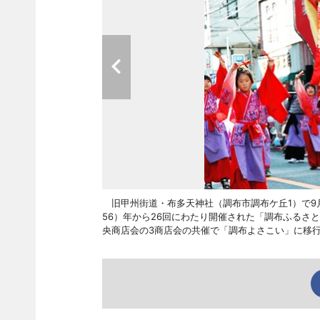
旧甲州街道・布多天神社（調布市調布ケ丘1）で9月
56）年から26回にわたり開催された「調布ふるさ
央商店会の3商店会の共催で「調布よさこい」に移行し