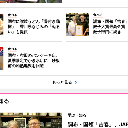
食べる
食べる
調布に讃岐うどん「骨付き鶏
調布・国領「吉春」
樹」 香川県なじみの「ぬる
餃子大賞最高金賞
い」も提供
餃子部門に続き
食べる
調布・布田のパンケーキ店、
夏季限定でかき氷店に 鉄板
前の灼熱地獄を回避
もっと見る
知る
学ぶ・知る
調布・国領「吉春」、JAP