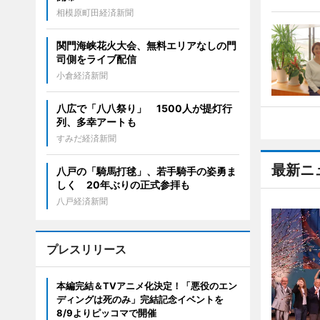
相模原町田経済新聞
関門海峡花火大会、無料エリアなしの門
司側をライブ配信
小倉経済新聞
八広で「八八祭り」 1500人が提灯行
列、多幸アートも
すみだ経済新聞
最新ニ
八戸の「騎馬打毬」、若手騎手の姿勇ま
しく 20年ぶりの正式参拝も
八戸経済新聞
プレスリリース
本編完結＆TVアニメ化決定！「悪役のエン
ディングは死のみ」完結記念イベントを
8/9よりピッコマで開催