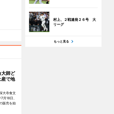
村上、２戦連発２６号 大
リーグ
もっと見る
角大師ど
土産で地
深大寺食文
7月18日、
の販売を始