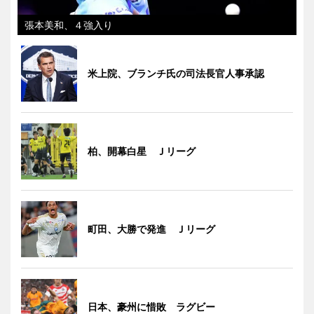
張本美和、４強入り
米上院、ブランチ氏の司法長官人事承認
柏、開幕白星 Ｊリーグ
町田、大勝で発進 Ｊリーグ
日本、豪州に惜敗 ラグビー