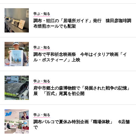
学ぶ・知る
調布・狛江の「居場所ガイド」発行 猿田彦珈琲調
布焙煎ホールでも配架
学ぶ・知る
調布で平和祈念映画祭 今年はイタリア映画「イ
ル・ポスティーノ」上映
学ぶ・知る
府中市郷土の森博物館で「発掘された戦争の記憶」
展 「百式」尾翼を初公開
学ぶ・知る
調布パルコで夏休み特別企画「職場体験」 6店舗
で