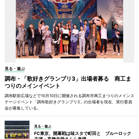
見る・遊ぶ
調布・「歌好きグランプリ3」出場者募る 商工ま
つりのメインイベント
調布駅前広場などで10月10日に開催される調布市商工まつりのメインス
テージイベント「調布歌好きグランプリ3」の出場者を現在、実行委員
会が募集している。
見る・遊ぶ
FC東京、開幕戦は味スタで町田と ブルーロック
主演・高橋文哉さんら来場