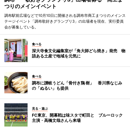
つりのメインイベント
調布駅前広場などで10月10日に開催される調布市商工まつりのメインス
テージイベント「調布歌好きグランプリ3」の出場者を現在、実行委員
会が募集している。
食べる
深大寺食文化編集室が「角大師どら焼き」発売 物
語ある土産で地域を元気に
食べる
調布に讃岐うどん「骨付き鶏 樹」 香川県なじみ
の「ぬるい」も提供
見る・遊ぶ
FC東京、開幕戦は味スタで町田と ブルーロック
主演・高橋文哉さんら来場