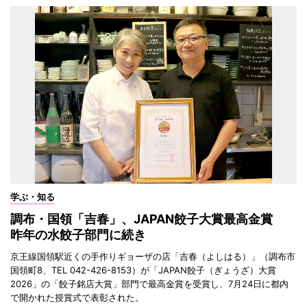
学ぶ・知る
調布・国領「吉春」、JAPAN餃子大賞最高金賞
昨年の水餃子部門に続き
京王線国領駅近くの手作りギョーザの店「吉春（よしはる）」（調布市
国領町8、TEL 042-426-8153）が「JAPAN餃子（ぎょうざ）大賞
2026」の「餃子銘店大賞」部門で最高金賞を受賞し、7月24日に都内
で開かれた授賞式で表彰された。