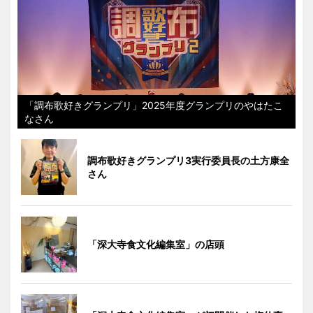
「調布歌好きグランプリ」2025年度グランプリのやはたこ
なさん
調布歌好きグランプリ3実行委員長の土方康全
さん
「深大寺食文化編集室」の店頭