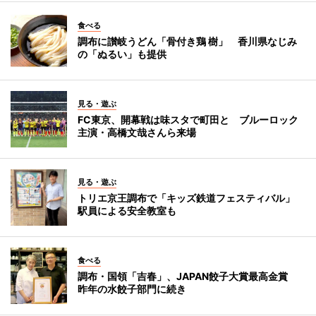
食べる
調布に讃岐うどん「骨付き鶏 樹」 香川県なじみ
の「ぬるい」も提供
見る・遊ぶ
FC東京、開幕戦は味スタで町田と ブルーロック
主演・高橋文哉さんら来場
見る・遊ぶ
トリエ京王調布で「キッズ鉄道フェスティバル」
駅員による安全教室も
食べる
調布・国領「吉春」、JAPAN餃子大賞最高金賞
昨年の水餃子部門に続き