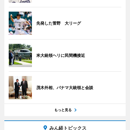
先発した菅野 大リーグ
米大統領ヘリに民間機接近
茂木外相、パナマ大統領と会談
もっと見る
みん経トピックス