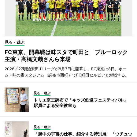
見る・遊ぶ
FC東京、開幕戦は味スタで町田と ブルーロック
主演・高橋文哉さんら来場
2026／27明治安田J1リーグが8月7日に開幕し、FC東京は8日、ホー
ム・味の素スタジアム（調布市西町）でFC町田ゼルビアと対戦する。
見る・遊ぶ
トリエ京王調布で「キッズ鉄道フェスティバル」
駅員による安全教室も
見る・遊ぶ
「府中の宇宙の仕事」紹介する特別展 「ウチュウ