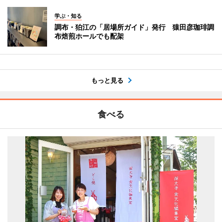
学ぶ・知る
調布・狛江の「居場所ガイド」発行 猿田彦珈琲調
布焙煎ホールでも配架
もっと見る
食べる