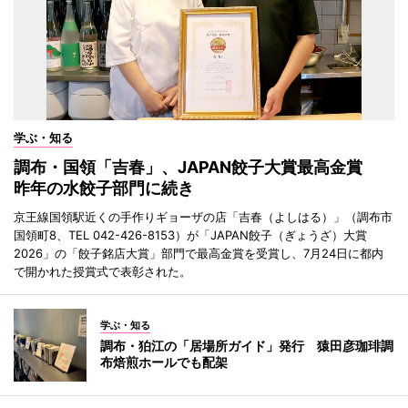
学ぶ・知る
調布・国領「吉春」、JAPAN餃子大賞最高金賞
昨年の水餃子部門に続き
京王線国領駅近くの手作りギョーザの店「吉春（よしはる）」（調布市
国領町8、TEL 042-426-8153）が「JAPAN餃子（ぎょうざ）大賞
2026」の「餃子銘店大賞」部門で最高金賞を受賞し、7月24日に都内
で開かれた授賞式で表彰された。
学ぶ・知る
調布・狛江の「居場所ガイド」発行 猿田彦珈琲調
布焙煎ホールでも配架