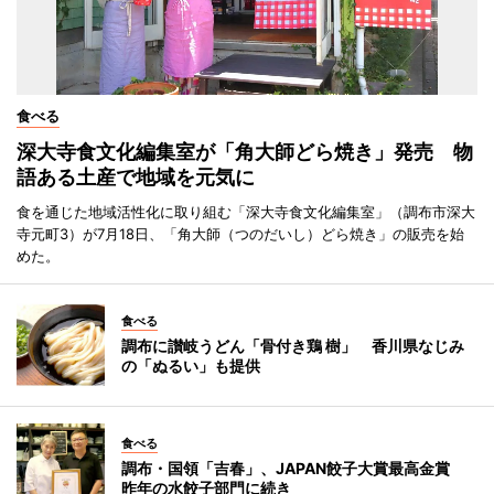
食べる
深大寺食文化編集室が「角大師どら焼き」発売 物
語ある土産で地域を元気に
食を通じた地域活性化に取り組む「深大寺食文化編集室」（調布市深大
寺元町3）が7月18日、「角大師（つのだいし）どら焼き」の販売を始
めた。
食べる
調布に讃岐うどん「骨付き鶏 樹」 香川県なじみ
の「ぬるい」も提供
食べる
調布・国領「吉春」、JAPAN餃子大賞最高金賞
昨年の水餃子部門に続き