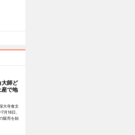
角大師ど
土産で地
深大寺食文
7月18日、
の販売を始