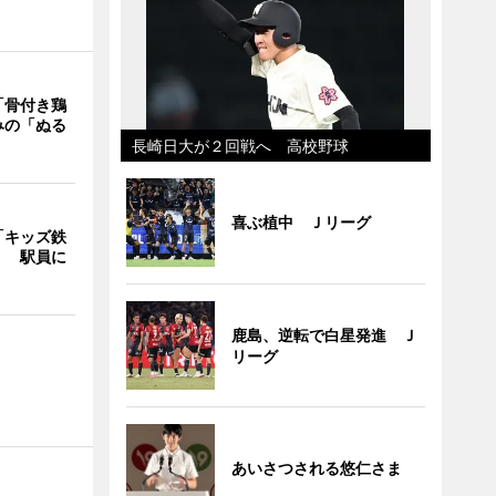
「骨付き鶏
みの「ぬる
長崎日大が２回戦へ 高校野球
喜ぶ植中 Ｊリーグ
「キッズ鉄
」 駅員に
鹿島、逆転で白星発進 Ｊ
リーグ
あいさつされる悠仁さま