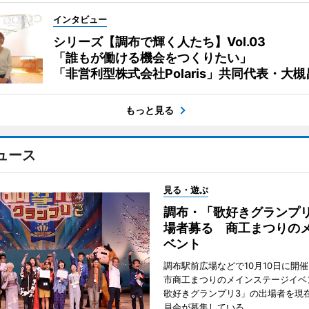
インタビュー
シリーズ【調布で輝く人たち】Vol.03
「誰もが働ける機会をつくりたい」
「非営利型株式会社Polaris」共同代表・大
もっと見る
ュース
見る・遊ぶ
調布・「歌好きグランプリ
場者募る 商工まつりの
ベント
調布駅前広場などで10月10日に開
市商工まつりのメインステージイベ
歌好きグランプリ3」の出場者を現
員会が募集している。