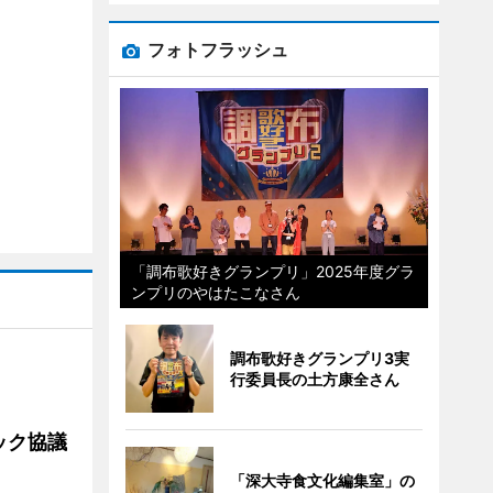
フォトフラッシュ
「調布歌好きグランプリ」2025年度グラ
ンプリのやはたこなさん
調布歌好きグランプリ3実
行委員長の土方康全さん
ック協議
「深大寺食文化編集室」の