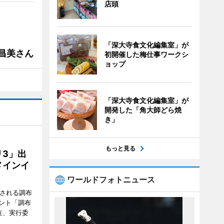
店頭
「深大寺食文化編集室」が
槻昌美さん
初開催した梅仕事ワークシ
ョップ
「深大寺食文化編集室」が
開発した「角大師どら焼
き」
もっと見る
3」出
メインイ
ワールドフォトニュース
催される調布
ント「調布
在、実行委