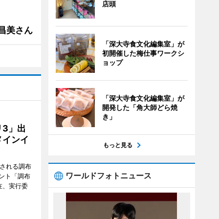
店頭
槻昌美さん
「深大寺食文化編集室」が
初開催した梅仕事ワークシ
ョップ
「深大寺食文化編集室」が
開発した「角大師どら焼
き」
3」出
メインイ
もっと見る
催される調布
ワールドフォトニュース
ント「調布
在、実行委