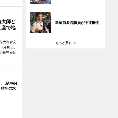
角大師ど
新垣前衆院議員が中道離党
土産で地
深大寺食文
もっと見る
7月18日、
の販売を始
、JAPAN
 昨年の水