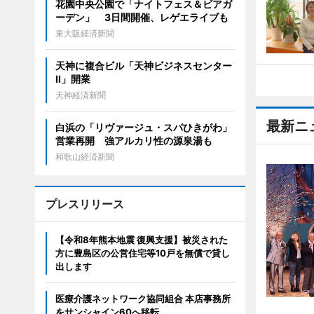
花園中央公園で「ナイトフェス＆ビアガ
ーデン」 3日間開催、レゲエライブも
東大阪経済新聞
天神に複合ビル「天神ビジネスセンター
II」開業
天神経済新聞
最新ニ
白浜の「リヴァージュ・スパひきがわ」
営業再開 強アルカリ性の源泉湯も
和歌山経済新聞
プレスリリース
【令和8年熊本地震 復興支援】被災された
方に豊島区の公営住宅等10戸を無償で貸し
出します
医療介護ネットワーク協同組合 本店事務所
をサンシャイン60へ移転