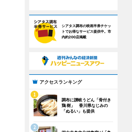
シアタス調布の映画半券チケッ
トでお得なサービス提供中。市
内約200店掲載
アクセスランキング
調布に讃岐うどん「骨付き
鶏 樹」 香川県なじみの
「ぬるい」も提供