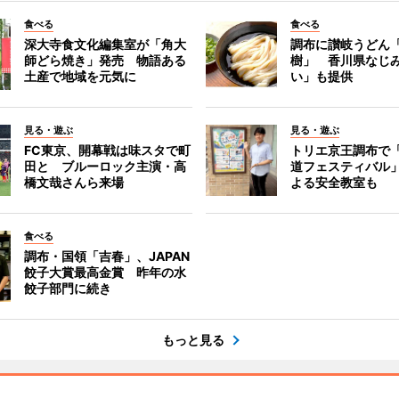
食べる
食べる
深大寺食文化編集室が「角大
調布に讃岐うどん
師どら焼き」発売 物語ある
樹」 香川県なじ
土産で地域を元気に
い」も提供
見る・遊ぶ
見る・遊ぶ
FC東京、開幕戦は味スタで町
トリエ京王調布で
田と ブルーロック主演・高
道フェスティバル
橋文哉さんら来場
よる安全教室も
食べる
調布・国領「吉春」、JAPAN
餃子大賞最高金賞 昨年の水
餃子部門に続き
もっと見る