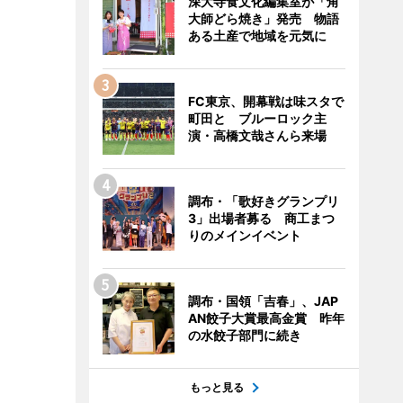
深大寺食文化編集室が「角
大師どら焼き」発売 物語
ある土産で地域を元気に
FC東京、開幕戦は味スタで
町田と ブルーロック主
演・高橋文哉さんら来場
調布・「歌好きグランプリ
3」出場者募る 商工まつ
りのメインイベント
調布・国領「吉春」、JAP
AN餃子大賞最高金賞 昨年
の水餃子部門に続き
もっと見る