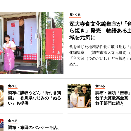
食べる
深大寺食文化編集室が「
ら焼き」発売 物語ある
域を元気に
食を通じた地域活性化に取り組む「
化編集室」（調布市深大寺元町3）が
「角大師（つのだいし）どら焼き」
めた。
食べる
食べる
調布に讃岐うどん「骨付き鶏
調布・国領「吉春」
樹」 香川県なじみの「ぬる
餃子大賞最高金賞
い」も提供
餃子部門に続き
食べる
調布・布田のパンケーキ店、