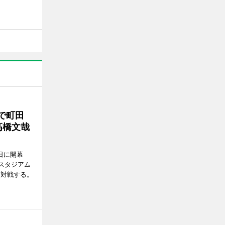
で町田
高橋文哉
7日に開幕
スタジアム
と対戦する。