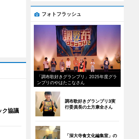
フォトフラッシュ
「調布歌好きグランプリ」2025年度グラ
ンプリのやはたこなさん
調布歌好きグランプリ3実
行委員長の土方康全さん
ック協議
「深大寺食文化編集室」の