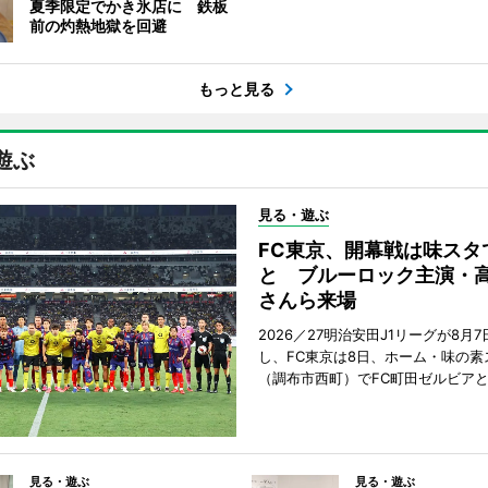
夏季限定でかき氷店に 鉄板
前の灼熱地獄を回避
もっと見る
遊ぶ
見る・遊ぶ
FC東京、開幕戦は味スタ
と ブルーロック主演・
さんら来場
2026／27明治安田J1リーグが8月
し、FC東京は8日、ホーム・味の素
（調布市西町）でFC町田ゼルビア
見る・遊ぶ
見る・遊ぶ