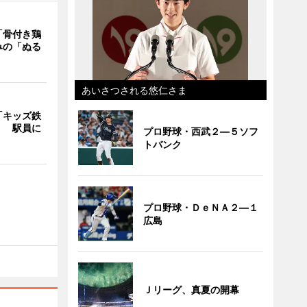
「骨付き鶏
みの「ぬる
あいさつされる悠仁さま
「キッズ鉄
」 駅員に
プロ野球・西武２―５ソフ
トバンク
プロ野球・ＤｅＮＡ２―１
広島
Ｊリーグ、真夏の開幕