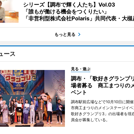
シリーズ【調布で輝く人たち】Vol.03
「誰もが働ける機会をつくりたい」
「非営利型株式会社Polaris」共同代表・大
もっと見る
ュース
見る・遊ぶ
調布・「歌好きグランプリ
場者募る 商工まつりの
ベント
調布駅前広場などで10月10日に開
市商工まつりのメインステージイベ
歌好きグランプリ3」の出場者を現
員会が募集している。