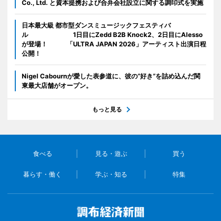
Co., Ltd. と資本提携および合弁会社設立に関する調印式を実施
日本最大級 都市型ダンスミュージックフェスティバ
ル 1日目にZedd B2B Knock2、2日目にAlesso
が登場！ 「ULTRA JAPAN 2026」アーティスト出演日程
公開！
Nigel Cabournが愛した表参道に、彼の“好き”を詰め込んだ関
東最大店舗がオープン。
もっと見る
食べる
見る・遊ぶ
買う
暮らす・働く
学ぶ・知る
特集