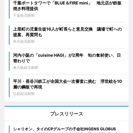
千葉ポートタワーで「BLUE＆FIRE mini」 地元店が鉄板
焼き料理提供
千葉経済新聞
上里町の児童生徒16人が町長らと意見交換 議場で町への
提案、再質問も
本庄経済新聞
河内小阪の「cuisine HAGI」が2周年 旬の食材使い、日
替わりで
東大阪経済新聞
平川・長谷川鉄工が全国大会一次審査に挑む 浮世絵を10
層の鋼板で再現
弘前経済新聞
プレスリリース
シャリオン、タイのCPグループの子会社INGENS GLOBUS