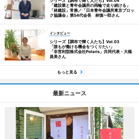
シリーズ【調布で輝く人たち】Vol.04
「建設業と青年会議所の両輪で走り続ける」
「林建設」常務／「日本青年会議所東京ブロッ
ク協議会」第54代会長 林慎一郎さん
インタビュー
シリーズ【調布で輝く人たち】Vol.03
「誰もが働ける機会をつくりたい」
「非営利型株式会社Polaris」共同代表・大槻
昌美さん
もっと見る
最新ニュース