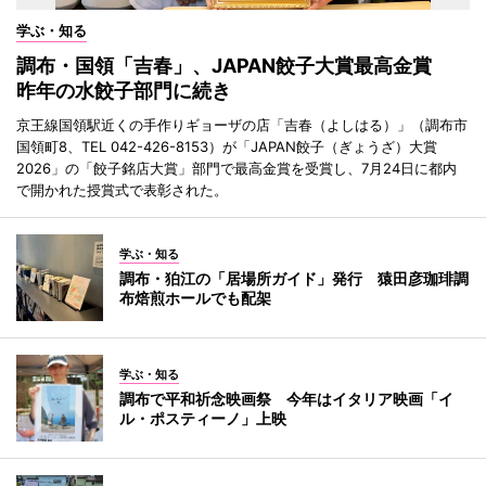
学ぶ・知る
調布・国領「吉春」、JAPAN餃子大賞最高金賞
昨年の水餃子部門に続き
京王線国領駅近くの手作りギョーザの店「吉春（よしはる）」（調布市
国領町8、TEL 042-426-8153）が「JAPAN餃子（ぎょうざ）大賞
2026」の「餃子銘店大賞」部門で最高金賞を受賞し、7月24日に都内
で開かれた授賞式で表彰された。
学ぶ・知る
調布・狛江の「居場所ガイド」発行 猿田彦珈琲調
布焙煎ホールでも配架
学ぶ・知る
調布で平和祈念映画祭 今年はイタリア映画「イ
ル・ポスティーノ」上映