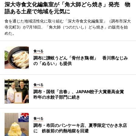
深大寺食文化編集室が「角大師どら焼き」発売 物
語ある土産で地域を元気に
食を通じた地域活性化に取り組む「深大寺食文化編集室」（調布市深大
寺元町3）が7月18日、「角大師（つのだいし）どら焼き」の販売を始
めた。
食べる
調布に讃岐うどん「骨付き鶏 樹」 香川県なじみ
の「ぬるい」も提供
食べる
調布・国領「吉春」、JAPAN餃子大賞最高金賞
昨年の水餃子部門に続き
食べる
調布・布田のパンケーキ店、夏季限定でかき氷店
に 鉄板前の灼熱地獄を回避