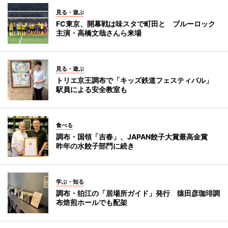
見る・遊ぶ
FC東京、開幕戦は味スタで町田と ブルーロック
主演・高橋文哉さんら来場
見る・遊ぶ
トリエ京王調布で「キッズ鉄道フェスティバル」
駅員による安全教室も
食べる
調布・国領「吉春」、JAPAN餃子大賞最高金賞
昨年の水餃子部門に続き
学ぶ・知る
調布・狛江の「居場所ガイド」発行 猿田彦珈琲調
布焙煎ホールでも配架