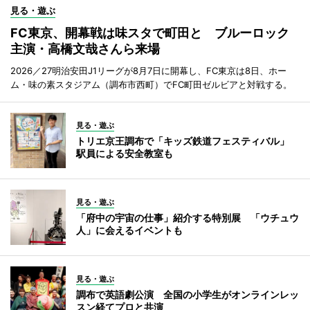
見る・遊ぶ
FC東京、開幕戦は味スタで町田と ブルーロック
主演・高橋文哉さんら来場
2026／27明治安田J1リーグが8月7日に開幕し、FC東京は8日、ホー
ム・味の素スタジアム（調布市西町）でFC町田ゼルビアと対戦する。
見る・遊ぶ
トリエ京王調布で「キッズ鉄道フェスティバル」
駅員による安全教室も
見る・遊ぶ
「府中の宇宙の仕事」紹介する特別展 「ウチュウ
人」に会えるイベントも
見る・遊ぶ
調布で英語劇公演 全国の小学生がオンラインレッ
スン経てプロと共演