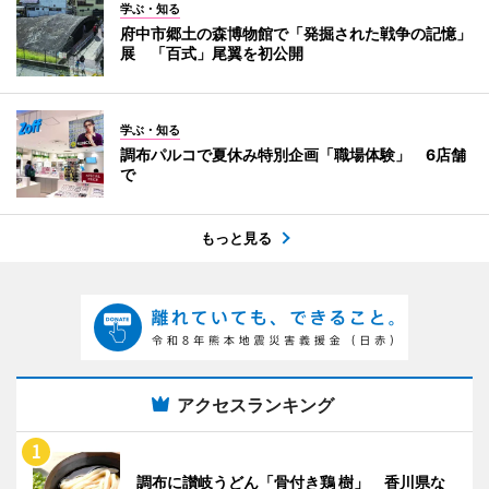
学ぶ・知る
府中市郷土の森博物館で「発掘された戦争の記憶」
展 「百式」尾翼を初公開
学ぶ・知る
調布パルコで夏休み特別企画「職場体験」 6店舗
で
もっと見る
アクセスランキング
調布に讃岐うどん「骨付き鶏 樹」 香川県な