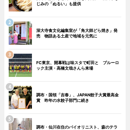
じみの「ぬるい」も提供
深大寺食文化編集室が「角大師どら焼き」発
売 物語ある土産で地域を元気に
FC東京、開幕戦は味スタで町田と ブルーロ
ック主演・高橋文哉さんら来場
調布・国領「吉春」、JAPAN餃子大賞最高金
賞 昨年の水餃子部門に続き
調布・仙川在住のバイオリニスト、森のテラ