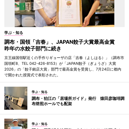
学ぶ・知る
調布・国領「吉春」、JAPAN餃子大賞最高金賞
昨年の水餃子部門に続き
京王線国領駅近くの手作りギョーザの店「吉春（よしはる）」（調布市
国領町8、TEL 042-426-8153）が「JAPAN餃子（ぎょうざ）大賞
2026」の「餃子銘店大賞」部門で最高金賞を受賞し、7月24日に都内
で開かれた授賞式で表彰された。
学ぶ・知る
調布・狛江の「居場所ガイド」発行 猿田彦珈琲調
布焙煎ホールでも配架
学ぶ・知る