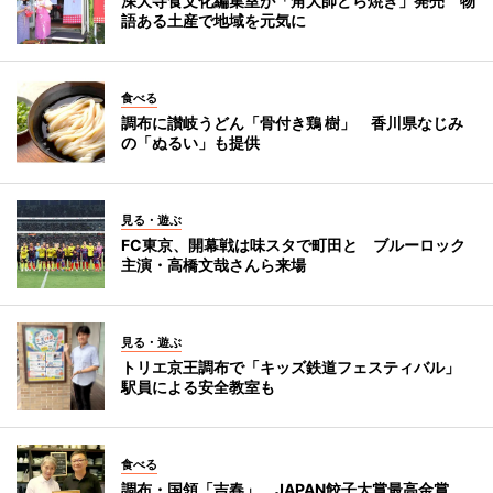
深大寺食文化編集室が「角大師どら焼き」発売 物
語ある土産で地域を元気に
食べる
調布に讃岐うどん「骨付き鶏 樹」 香川県なじみ
の「ぬるい」も提供
見る・遊ぶ
FC東京、開幕戦は味スタで町田と ブルーロック
主演・高橋文哉さんら来場
見る・遊ぶ
トリエ京王調布で「キッズ鉄道フェスティバル」
駅員による安全教室も
食べる
調布・国領「吉春」、JAPAN餃子大賞最高金賞