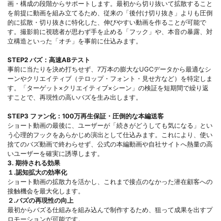
画・構成の段階からサポートします。最初から切り抜いて拡散すること
を前提に動画を組み立てるため、従来の「後付け切り抜き」よりも圧倒
的に拡散・切り抜きに特化した、伸びやすい動画を作ることが可能で
す。撮影前に視聴者が思わず手を止める「フック」や、本音の暴露、対
立構造といった「オチ」を事前に仕込みます。
STEP2 バズ：高速ABテスト
事前に当たりを決め打ちせず、7万本の膨大なUGCデータから最適なシ
ーンやクリエイティブ（テロップ・フォント・見せ方など）を特定しま
す。「ターゲット×クリエイティブ×シーン」の検証を短期間で繰り返
すことで、再現性の高いバズを生み出します。
STEP3 ファン化：100万再生保証・圧倒的な本編送客
ショート動画の最後に、ユーザーが「続きがどうしても気になる」とい
う心理的フックをあらかじめ演出として仕込みます。これにより、使い
捨てのバズ動画で終わらせず、公式の本編動画や自社サイトへ熱量の高
いユーザーを確実に誘導します。
3. 期待される効果
１.認知拡大の効率化
ショート動画の拡散力を活かし、これまで接点のなかった潜在顧客への
接触機会を最大化します。
２.バズの再現性の向上
最初からバズる仕組みを組み込んで制作するため、狙って成果を出すプ
ロモーションが可能です。