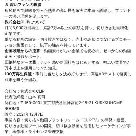
３.深いファンの獲得
短尺動画で興味を持った熱量の高い層を確実に本編へ誘導し、ブランド
への深い理解を促します。
株式会社CLIPについて
月間3,000万回再生、累計7万本以上の実績を持つ、切り抜き動画特化
企業です。
単なる動画の編集・切り抜きではなく、売上や認知につなげるプロモー
ション集団として、以下の強みを持っています。
企画段階からの逆算
：動画素材がない企業でも安心の、ゼロからの動画
企画・撮影サポート。
圧倒的なデータ量
：テレビ局や新聞社をはじめとする、幅広い業界で7
万本以上を運用してきた知見。
100万再生保証
：事前に当たりを決め打ちせず、高速ABテストで確実に
成果を狙う仕組み。
会社名：株式会社CLIP
代表取締役：山本 真司
所在地：〒150-0001 東京都渋谷区神宮前2-18-21 KURKKUHOME
ROOM6
設立：2021年12月7日
事業内容：切り抜き動画プラットフォーム「CLIPTV」の開発・運営、
切り抜き動画ツールの開発、切り抜き動画を活用したマーケティング事
業、著作権・ライセンス管理支援