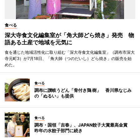
食べる
深大寺食文化編集室が「角大師どら焼き」発売 物
語ある土産で地域を元気に
食を通じた地域活性化に取り組む「深大寺食文化編集室」（調布市深大
寺元町3）が7月18日、「角大師（つのだいし）どら焼き」の販売を始
めた。
食べる
調布に讃岐うどん「骨付き鶏 樹」 香川県なじみ
の「ぬるい」も提供
食べる
調布・国領「吉春」、JAPAN餃子大賞最高金賞
昨年の水餃子部門に続き