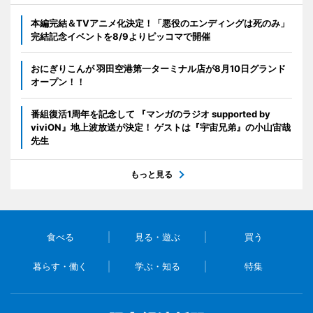
本編完結＆TVアニメ化決定！「悪役のエンディングは死のみ」
完結記念イベントを8/9よりピッコマで開催
おにぎりこんが 羽田空港第一ターミナル店が8月10日グランド
オープン！！
番組復活1周年を記念して 『マンガのラジオ supported by
viviON』地上波放送が決定！ ゲストは『宇宙兄弟』の小山宙哉
先生
もっと見る
食べる
見る・遊ぶ
買う
暮らす・働く
学ぶ・知る
特集