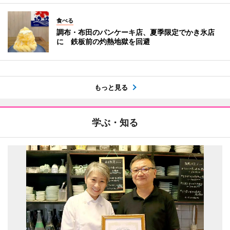
食べる
調布・布田のパンケーキ店、夏季限定でかき氷店
に 鉄板前の灼熱地獄を回避
もっと見る
学ぶ・知る