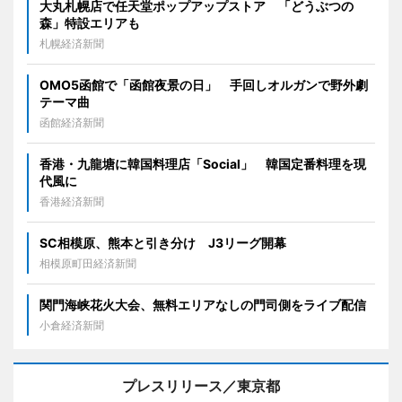
大丸札幌店で任天堂ポップアップストア 「どうぶつの
森」特設エリアも
札幌経済新聞
OMO5函館で「函館夜景の日」 手回しオルガンで野外劇
テーマ曲
函館経済新聞
香港・九龍塘に韓国料理店「Social」 韓国定番料理を現
代風に
香港経済新聞
SC相模原、熊本と引き分け J3リーグ開幕
相模原町田経済新聞
関門海峡花火大会、無料エリアなしの門司側をライブ配信
小倉経済新聞
プレスリリース／東京都