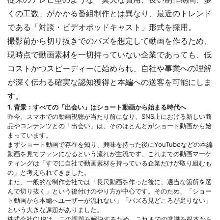
くの工数」がかかる番組制作とは異なり、最近のトレンド
である「対談・ビデオポッドキャスト」形式を採用。
撮影前から切り抜きでのバズを想定して動画を作るため、
現時点で動画素材を一切持っていない企業であっても、低
コストかつスピーディーに始められ、自社や事業への理解
が深く伝わる確実な認知獲得と本編への送客を可能にしま
す。
1. 背景：すべての「出会い」はショート動画から始まる時代へ
昨今、スマホでの動画視聴が当たり前になり、SNS上における新しい商
品やコンテンツとの「出会い」は、そのほとんどがショート動画から始
まっています。
まずショート動画で存在を知り、興味を持った後にYouTubeなどの本編
動画を見てファンになるという流れが主流です。これまでの動画マーケ
ティングは「すでに自社で動画素材を持っている企業だけが取り組むも
の」と考えられてきました。
また、一般的な制作会社では「長尺動画を作った後に、適当な箇所を選
んで切り抜く」という後付けのやり方が中心です。そのため、「ショー
ト動画から本編へユーザーが流れない」「バズる見どころが足りない」
という大きな課題がありました。
株式会社CLIPは、この課題を解決するため、これまでの常識を根本から