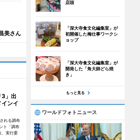
店頭
「深大寺食文化編集室」が
槻昌美さん
初開催した梅仕事ワークシ
ョップ
「深大寺食文化編集室」が
開発した「角大師どら焼
き」
もっと見る
3」出
メインイ
ワールドフォトニュース
催される調布
ント「調布
在、実行委