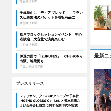
熊谷経済新聞
千歳烏山に「ディア ブレッド」 フラン
ス伝統製法のバゲットを看板商品に
経堂経済新聞
松戸でロックセッションイベント 初心
者歓迎、大音量で演奏楽しむ
松戸経済新聞
最新ニ
伊豆の国で「IZURUFES」 CHEHONら
出演、地元勢も
伊豆の国経済新聞
プレスリリース
シャリオン、タイのCPグループの子会社
INGENS GLOBUS Co., Ltd. と資本提携お
よび合弁会社設立に関する調印式を実施