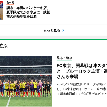
食べる
調布・布田のパンケーキ店、
夏季限定でかき氷店に 鉄板
前の灼熱地獄を回避
もっと見る
遊ぶ
見る・遊ぶ
FC東京、開幕戦は味スタ
と ブルーロック主演・
さんら来場
2026／27明治安田J1リーグが8月
し、FC東京は8日、ホーム・味の素
（調布市西町）でFC町田ゼルビア