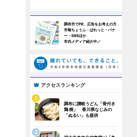
調布市でPR、広告をお考えの方
市報ちょうふ・ぱれっと・バナ
ー・SNSほか
市内メディア紹介中／
アクセスランキング
調布に讃岐うどん「骨付き
鶏 樹」 香川県なじみの
「ぬるい」も提供