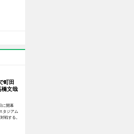
で町田
高橋文哉
7日に開幕
スタジアム
と対戦する。