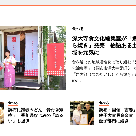
食べる
深大寺食文化編集室が「
ら焼き」発売 物語ある
域を元気に
食を通じた地域活性化に取り組む「
化編集室」（調布市深大寺元町3）が
「角大師（つのだいし）どら焼き」
めた。
食べる
食べる
調布に讃岐うどん「骨付き鶏
調布・国領「吉春」
樹」 香川県なじみの「ぬる
餃子大賞最高金賞
い」も提供
餃子部門に続き