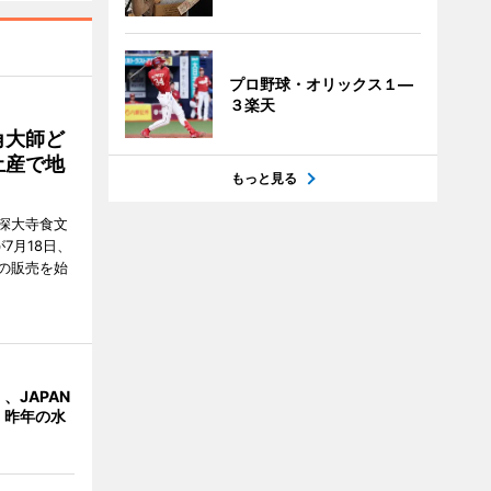
プロ野球・オリックス１―
３楽天
角大師ど
土産で地
もっと見る
深大寺食文
7月18日、
の販売を始
、JAPAN
 昨年の水