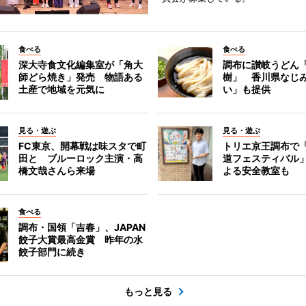
食べる
食べる
深大寺食文化編集室が「角大
調布に讃岐うどん
師どら焼き」発売 物語ある
樹」 香川県なじ
土産で地域を元気に
い」も提供
見る・遊ぶ
見る・遊ぶ
FC東京、開幕戦は味スタで町
トリエ京王調布で
田と ブルーロック主演・高
道フェスティバル
橋文哉さんら来場
よる安全教室も
食べる
調布・国領「吉春」、JAPAN
餃子大賞最高金賞 昨年の水
餃子部門に続き
もっと見る