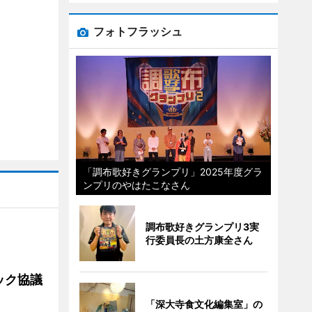
フォトフラッシュ
「調布歌好きグランプリ」2025年度グラ
ンプリのやはたこなさん
調布歌好きグランプリ3実
行委員長の土方康全さん
ック協議
「深大寺食文化編集室」の