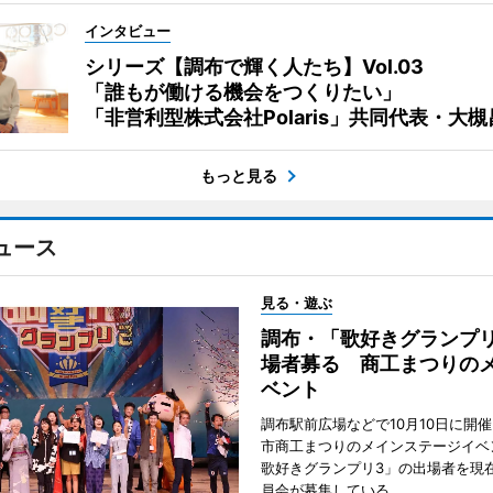
インタビュー
シリーズ【調布で輝く人たち】Vol.03
「誰もが働ける機会をつくりたい」
「非営利型株式会社Polaris」共同代表・大
もっと見る
ュース
見る・遊ぶ
調布・「歌好きグランプリ
場者募る 商工まつりの
ベント
調布駅前広場などで10月10日に開
市商工まつりのメインステージイベ
歌好きグランプリ3」の出場者を現
員会が募集している。