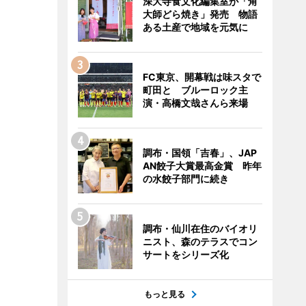
深大寺食文化編集室が「角
大師どら焼き」発売 物語
ある土産で地域を元気に
FC東京、開幕戦は味スタで
町田と ブルーロック主
演・高橋文哉さんら来場
調布・国領「吉春」、JAP
AN餃子大賞最高金賞 昨年
の水餃子部門に続き
調布・仙川在住のバイオリ
ニスト、森のテラスでコン
サートをシリーズ化
もっと見る