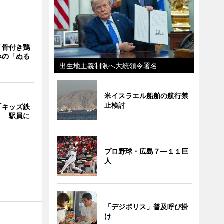
「骨付き鶏
みの「ぬる
出生地主義制限へ大統領令署名
米イスラエル船舶の航行禁
止検討
「キッズ鉄
」 駅員に
プロ野球・広島７―１１巨
人
「デジポリス」普及呼び掛
け