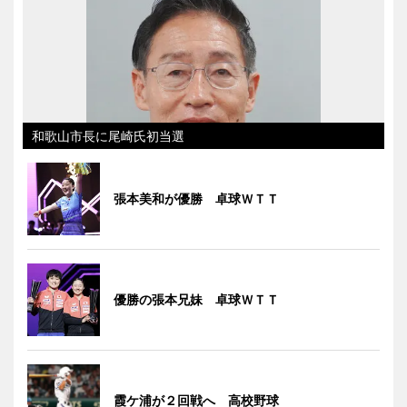
和歌山市長に尾崎氏初当選
張本美和が優勝 卓球ＷＴＴ
優勝の張本兄妹 卓球ＷＴＴ
霞ケ浦が２回戦へ 高校野球