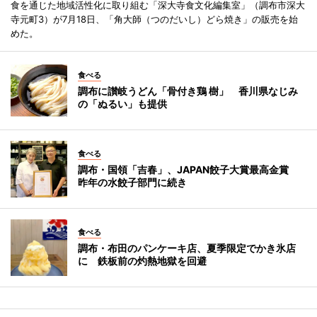
食を通じた地域活性化に取り組む「深大寺食文化編集室」（調布市深大
寺元町3）が7月18日、「角大師（つのだいし）どら焼き」の販売を始
めた。
食べる
調布に讃岐うどん「骨付き鶏 樹」 香川県なじみ
の「ぬるい」も提供
食べる
調布・国領「吉春」、JAPAN餃子大賞最高金賞
昨年の水餃子部門に続き
食べる
調布・布田のパンケーキ店、夏季限定でかき氷店
に 鉄板前の灼熱地獄を回避