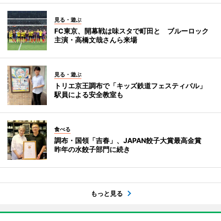
見る・遊ぶ
FC東京、開幕戦は味スタで町田と ブルーロック
主演・高橋文哉さんら来場
見る・遊ぶ
トリエ京王調布で「キッズ鉄道フェスティバル」
駅員による安全教室も
食べる
調布・国領「吉春」、JAPAN餃子大賞最高金賞
昨年の水餃子部門に続き
もっと見る