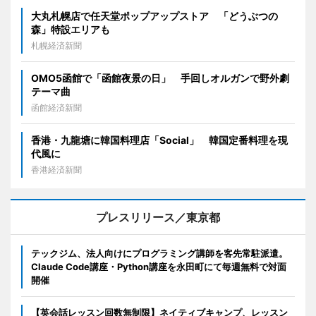
大丸札幌店で任天堂ポップアップストア 「どうぶつの
森」特設エリアも
札幌経済新聞
OMO5函館で「函館夜景の日」 手回しオルガンで野外劇
テーマ曲
函館経済新聞
香港・九龍塘に韓国料理店「Social」 韓国定番料理を現
代風に
香港経済新聞
プレスリリース／東京都
テックジム、法人向けにプログラミング講師を客先常駐派遣。
Claude Code講座・Python講座を永田町にて毎週無料で対面
開催
【英会話レッスン回数無制限】ネイティブキャンプ、レッスン