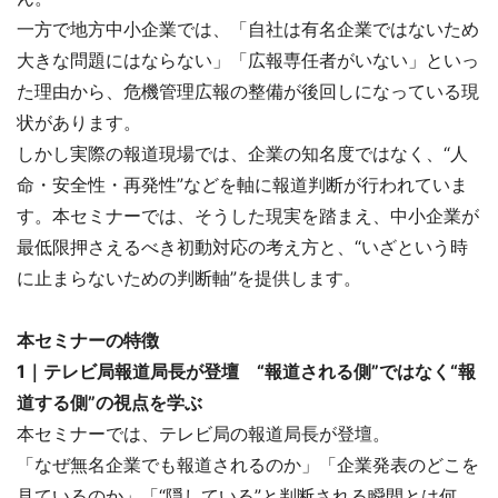
一方で地方中小企業では、「自社は有名企業ではないため
大きな問題にはならない」「広報専任者がいない」といっ
た理由から、危機管理広報の整備が後回しになっている現
状があります。
しかし実際の報道現場では、企業の知名度ではなく、“人
命・安全性・再発性”などを軸に報道判断が行われていま
す。本セミナーでは、そうした現実を踏まえ、中小企業が
最低限押さえるべき初動対応の考え方と、“いざという時
に止まらないための判断軸”を提供します。
本セミナーの特徴
1｜テレビ局報道局長が登壇 “報道される側”ではなく“報
道する側”の視点を学ぶ
本セミナーでは、テレビ局の報道局長が登壇。
「なぜ無名企業でも報道されるのか」「企業発表のどこを
見ているのか」「“隠している”と判断される瞬間とは何