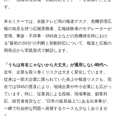
す。
本セミナーでは、在阪テレビ局の報道デスク、危機管理広
報の知見を持つ広報実務者、広報経験者のモデレーターが
登壇。事故・不祥事・SNS炎上などの危機発生時におけ
る“最初の30分”の判断と初動対応について、報道と広報の
両視点から実践形式で解説します。
「うちは有名じゃないから大丈夫」が通用しない時代へ
近年、企業を取り巻くリスクは大きく変化しています。
従来は一部大企業に限られていた炎上や報道リスクも、現
在ではSNSの普及により、地域企業や中小企業にも広がっ
ています。特に、従業員による投稿、現場事故、顧客対
応、経営者発言など、“日常の延長線上”にある出来事が、
一瞬で社会的な問題へ発展するケースも少なくありませ
ん。