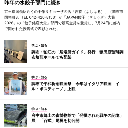
昨年の水餃子部門に続き
京王線国領駅近くの手作りギョーザの店「吉春（よしはる）」（調布市
国領町8、TEL 042-426-8153）が「JAPAN餃子（ぎょうざ）大賞
2026」の「餃子銘店大賞」部門で最高金賞を受賞し、7月24日に都内
で開かれた授賞式で表彰された。
学ぶ・知る
調布・狛江の「居場所ガイド」発行 猿田彦珈琲調
布焙煎ホールでも配架
学ぶ・知る
調布で平和祈念映画祭 今年はイタリア映画「イ
ル・ポスティーノ」上映
学ぶ・知る
府中市郷土の森博物館で「発掘された戦争の記憶」
展 「百式」尾翼を初公開