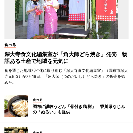
食べる
深大寺食文化編集室が「角大師どら焼き」発売 物
語ある土産で地域を元気に
食を通じた地域活性化に取り組む「深大寺食文化編集室」（調布市深大
寺元町3）が7月18日、「角大師（つのだいし）どら焼き」の販売を始
めた。
食べる
調布に讃岐うどん「骨付き鶏 樹」 香川県なじみ
の「ぬるい」も提供
食べる