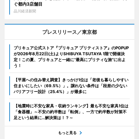
ぐ都内3店舗目
品川経済新聞
プレスリリース／東京都
プリキュア公式ストア『プリキュア プリティストア』のPOPUP
が2026年8月22日(土)よりSHIBUYA TSUTAYA 1階で開催決
定！この夏、プリキュアと一緒に“最高にプリティな旅”に出よ
う！
【平屋への住み替え調査】きっかけ1位は「老後も暮らしやすい
住まいにしたい（69.5%）」。譲れない条件は「段差の少ない
バリアフリー設計（25.4%）」が最多に
【地震時に不安な家具・収納ランキング】最も不安な家具1位は
「食器棚」～不安の約半数は「転倒」、一方で約半数が対策不
足という結果に…解決策は！？～
もっと見る