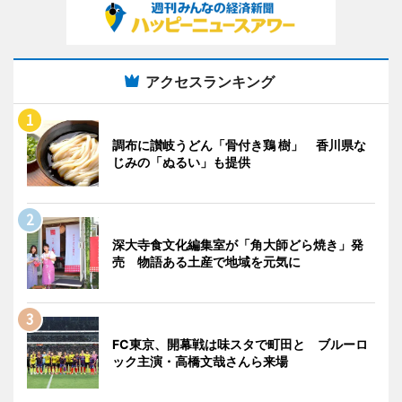
アクセスランキング
調布に讃岐うどん「骨付き鶏 樹」 香川県な
じみの「ぬるい」も提供
深大寺食文化編集室が「角大師どら焼き」発
売 物語ある土産で地域を元気に
FC東京、開幕戦は味スタで町田と ブルーロ
ック主演・高橋文哉さんら来場