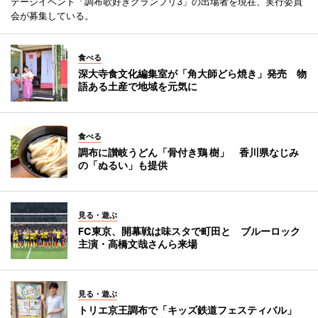
テージイベント「調布歌好きグランプリ3」の出場者を現在、実行委員
会が募集している。
食べる
深大寺食文化編集室が「角大師どら焼き」発売 物
語ある土産で地域を元気に
食べる
調布に讃岐うどん「骨付き鶏 樹」 香川県なじみ
の「ぬるい」も提供
見る・遊ぶ
FC東京、開幕戦は味スタで町田と ブルーロック
主演・高橋文哉さんら来場
見る・遊ぶ
トリエ京王調布で「キッズ鉄道フェスティバル」