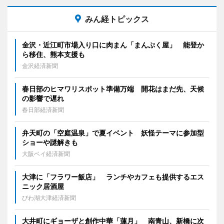
みん経トピックス
金沢・近江町市場入り口に肉まん「まんぷく屋」 能登か
ら移住、熊本支援も
金沢経済新聞
春日部のヒマワリスポット準備万端 開花はまだ先、天候
の影響で遅れ
春日部経済新聞
弁天町の「空庭温泉」で夏イベント 妖怪テーマに参加型
ショーや謎解きも
大阪ベイ経済新聞
大津に「フラワー飯店」 ランチやカフェも提供するエス
ニック居酒屋
びわ湖大津経済新聞
大井町にギョーザと創作中華「蓮月」 南青山、新橋に次