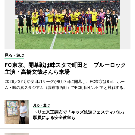
見る・遊ぶ
FC東京、開幕戦は味スタで町田と ブルーロック
主演・高橋文哉さんら来場
2026／27明治安田J1リーグが8月7日に開幕し、FC東京は8日、ホー
ム・味の素スタジアム（調布市西町）でFC町田ゼルビアと対戦する。
見る・遊ぶ
トリエ京王調布で「キッズ鉄道フェスティバル」
駅員による安全教室も