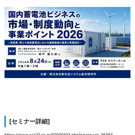
[セミナー詳細]
https://www.ssk21.co.jp/S0000103.php?spage=pt_26383