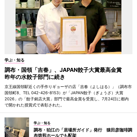
学ぶ・知る
調布・国領「吉春」、JAPAN餃子大賞最高金賞
昨年の水餃子部門に続き
京王線国領駅近くの手作りギョーザの店「吉春（よしはる）」（調布市
国領町8、TEL 042-426-8153）が「JAPAN餃子（ぎょうざ）大賞
2026」の「餃子銘店大賞」部門で最高金賞を受賞し、7月24日に都内
で開かれた授賞式で表彰された。
学ぶ・知る
調布・狛江の「居場所ガイド」発行 猿田彦珈琲調
布焙煎ホールでも配架