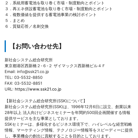
２．系統用蓄電池を取り巻く市場・制度動向とポイント
３．再エネ併設蓄電池を取り巻く市場・制度動向とポイント
４．複数価値を提供する蓄電池事業の検討ポイント
５．まとめ
６．質疑応答／名刺交換
【お問い合わせ先】
新社会システム総合研究所
東京都港区西新橋２-６-２ ザイマックス西新橋ビル４Ｆ
Email: info@ssk21.co.jp
TEL: 03-5532-8850
FAX: 03-5532-8851
URL:
https://www.ssk21.co.jp
【新社会システム総合研究所(SSK)について】
新社会システム総合研究所(SSK)は、1996年12月6日に設立、創業以来
28年以上 法人向けビジネスセミナーを年間約500回企画開催する情報
提供サービスを主な事業としております。
SSKセミナーは、多様化するビジネス環境下で、ハイレベルな経営戦略
情報、マーケティング情報、テクノロジー情報等をスピーディーに提供
し、事業機会の創出に貢献することを目的としております。