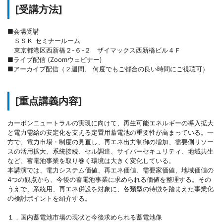
[受講方法]
■会場受講
ＳＳＫ セミナールーム
東京都港区西新橋２-６-２ ザイマックス西新橋ビル４Ｆ
■ライブ配信 (Zoomウェビナー)
■アーカイブ配信（２週間、 何度でもご都合の良い時間にご視聴可）
[重点講義内容]
カーボンニュートラルの実現に向けて、再生可能エネルギーの導入拡大
と電力需給の安定化を支える定置用蓄電池の重要性が高まっている。一
方で、電力市場・制度の見直し、再エネ出力制御の増加、需要側リソー
スの活用拡大、系統接続、セル調達、サイバーセキュリティ、地域共生
など、蓄電池事業を取り巻く環境は大きく変化している。
本講演では、電力システム価値、再エネ価値、需要家価値、地域価値の
4つの観点から、今後の蓄電池事業に求められる価値を整理する。その
うえで、系統用、再エネ併設を対象に、各類型の特徴を踏まえた事業化
の検討ポイントを紹介する。
１．国内蓄電池市場の現状と今後求められる蓄電池像