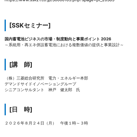
[SSKセミナー]
国内蓄電池ビジネスの市場・制度動向と事業ポイント 2026
～系統用・再エネ併設蓄電池における複数価値の提供と事業設計～
[講 師]
（株）三菱総合研究所 電力・エネルギー本部
デマンドサイドイノベーショングループ
シニアコンサルタント 神戸 健太郎 氏
[日 時]
２０２６年８月２４日（月） 午後１時～３時