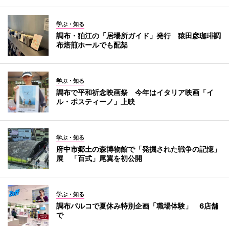
学ぶ・知る
調布・狛江の「居場所ガイド」発行 猿田彦珈琲調
布焙煎ホールでも配架
学ぶ・知る
調布で平和祈念映画祭 今年はイタリア映画「イ
ル・ポスティーノ」上映
学ぶ・知る
府中市郷土の森博物館で「発掘された戦争の記憶」
展 「百式」尾翼を初公開
学ぶ・知る
調布パルコで夏休み特別企画「職場体験」 6店舗
で