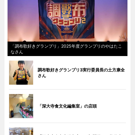
「調布歌好きグランプリ」2025年度グランプリのやはたこ
なさん
調布歌好きグランプリ3実行委員長の土方康全
さん
「深大寺食文化編集室」の店頭