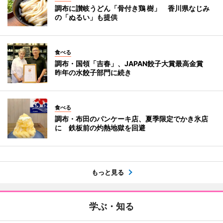
調布に讃岐うどん「骨付き鶏 樹」 香川県なじみ
の「ぬるい」も提供
食べる
調布・国領「吉春」、JAPAN餃子大賞最高金賞
昨年の水餃子部門に続き
食べる
調布・布田のパンケーキ店、夏季限定でかき氷店
に 鉄板前の灼熱地獄を回避
もっと見る
学ぶ・知る