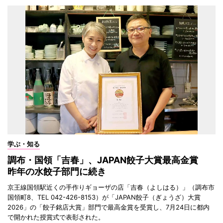
学ぶ・知る
調布・国領「吉春」、JAPAN餃子大賞最高金賞
昨年の水餃子部門に続き
京王線国領駅近くの手作りギョーザの店「吉春（よしはる）」（調布市
国領町8、TEL 042-426-8153）が「JAPAN餃子（ぎょうざ）大賞
2026」の「餃子銘店大賞」部門で最高金賞を受賞し、7月24日に都内
で開かれた授賞式で表彰された。