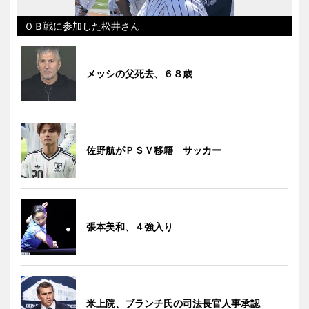
ＯＢ戦に参加した松井さん
メッシの父死去、６８歳
佐野航がＰＳＶ移籍 サッカー
張本美和、４強入り
米上院、ブランチ氏の司法長官人事承認