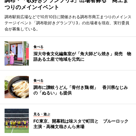
調布・「歌好きグランプリ3」出場者募る 商工ま
つりのメインイベント
調布駅前広場などで10月10日に開催される調布市商工まつりのメインス
テージイベント「調布歌好きグランプリ3」の出場者を現在、実行委員
会が募集している。
食べる
深大寺食文化編集室が「角大師どら焼き」発売 物
語ある土産で地域を元気に
食べる
調布に讃岐うどん「骨付き鶏 樹」 香川県なじみ
の「ぬるい」も提供
見る・遊ぶ
FC東京、開幕戦は味スタで町田と ブルーロック
主演・高橋文哉さんら来場