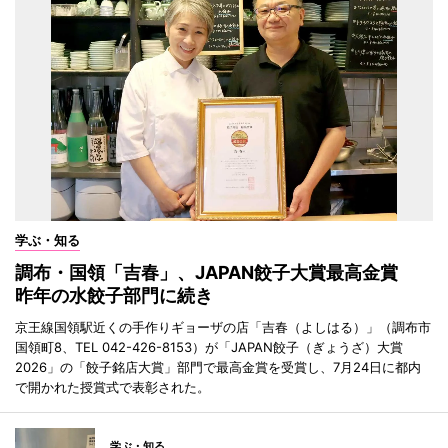
学ぶ・知る
調布・国領「吉春」、JAPAN餃子大賞最高金賞
昨年の水餃子部門に続き
京王線国領駅近くの手作りギョーザの店「吉春（よしはる）」（調布市
国領町8、TEL 042-426-8153）が「JAPAN餃子（ぎょうざ）大賞
2026」の「餃子銘店大賞」部門で最高金賞を受賞し、7月24日に都内
で開かれた授賞式で表彰された。
学ぶ・知る