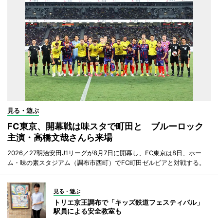
見る・遊ぶ
FC東京、開幕戦は味スタで町田と ブルーロック
主演・高橋文哉さんら来場
2026／27明治安田J1リーグが8月7日に開幕し、FC東京は8日、ホー
ム・味の素スタジアム（調布市西町）でFC町田ゼルビアと対戦する。
見る・遊ぶ
トリエ京王調布で「キッズ鉄道フェスティバル」
駅員による安全教室も