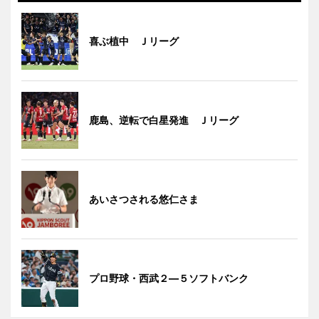
喜ぶ植中 Ｊリーグ
鹿島、逆転で白星発進 Ｊリーグ
あいさつされる悠仁さま
プロ野球・西武２―５ソフトバンク