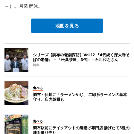
～）。月曜定休。
地図を見る
シリーズ【調布の老舗探訪】Vol.12 『4代続く深大寺そ
ばの老舗』 －「松葉茶屋」3代目・石川和之さん
特集
食べる
調布・仙川に「ラーメンめじ」 二郎系ラーメンの基本
守り、店内製麺も
食べる
調布駅前にテイクアウトの唐揚げ専門店 揚げたて5種の
味を量り売り