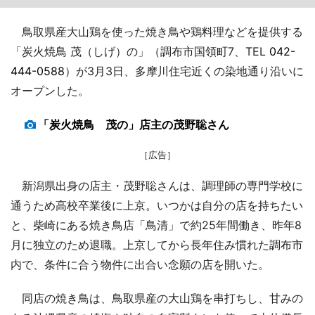
鳥取県産大山鶏を使った焼き鳥や鶏料理などを提供する
「炭火焼鳥 茂（しげ）の」（調布市国領町7、TEL
042-
444-0588
）が3月3日、多摩川住宅近くの染地通り沿いに
オープンした。
「炭火焼鳥 茂の」店主の茂野聡さん
［広告］
新潟県出身の店主・茂野聡さんは、調理師の専門学校に
通うため高校卒業後に上京。いつかは自分の店を持ちたい
と、柴崎にある焼き鳥店「鳥清」で約25年間働き、昨年8
月に独立のため退職。上京してから長年住み慣れた調布市
内で、条件に合う物件に出合い念願の店を開いた。
同店の焼き鳥は、鳥取県産の大山鶏を串打ちし、甘みの