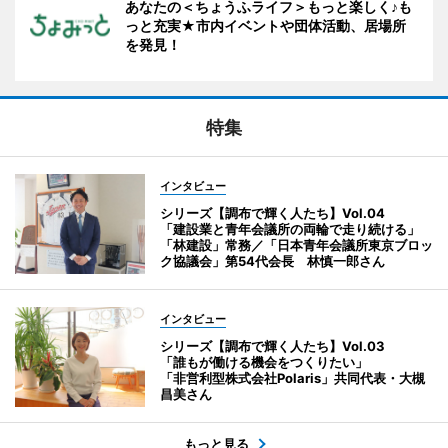
あなたの＜ちょうふライフ＞もっと楽しく♪も
っと充実★市内イベントや団体活動、居場所
を発見！
特集
インタビュー
シリーズ【調布で輝く人たち】Vol.04
「建設業と青年会議所の両輪で走り続ける」
「林建設」常務／「日本青年会議所東京ブロッ
ク協議会」第54代会長 林慎一郎さん
インタビュー
シリーズ【調布で輝く人たち】Vol.03
「誰もが働ける機会をつくりたい」
「非営利型株式会社Polaris」共同代表・大槻
昌美さん
もっと見る