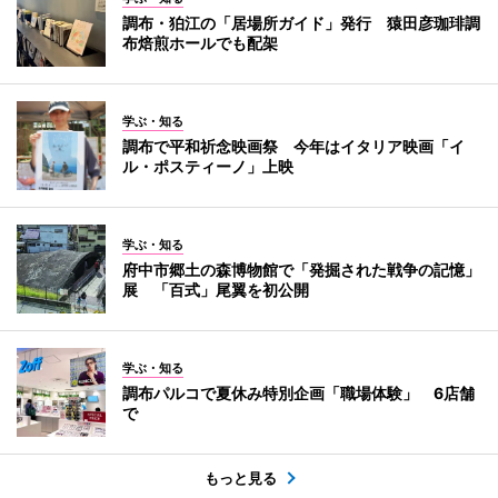
調布・狛江の「居場所ガイド」発行 猿田彦珈琲調
布焙煎ホールでも配架
学ぶ・知る
調布で平和祈念映画祭 今年はイタリア映画「イ
ル・ポスティーノ」上映
学ぶ・知る
府中市郷土の森博物館で「発掘された戦争の記憶」
展 「百式」尾翼を初公開
学ぶ・知る
調布パルコで夏休み特別企画「職場体験」 6店舗
で
もっと見る