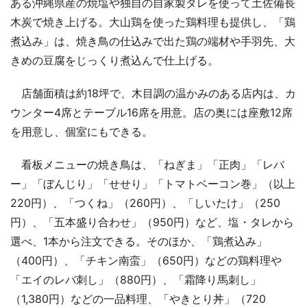
ある沖縄県産の焼塩や独自の自家製タレを使って土佐備長
木炭で焼き上げる。大山鶏を使った鶏料理も提供し、「鶏
煮込み」は、焼き鳥の仕込みで出た鶏の端材や手羽先、大
きめの豆腐をじっくり煮込んで仕上げる。
店舗面積は約18坪で、木目調の温かみのある店内は、カ
ウンター4席とテーブル16席を用意。店の奥には座敷12席
を用意し、個室にもできる。
看板メニューの焼き鳥は、「ねぎま」「正肉」「レバ
ー」「ぼんじり」「せせり」「トマトベーコン巻」（以上
220円）、「つくね」（260円）、「しいたけ」（250
円）、「五本盛り合わせ」（950円）など、塩・タレから
選べ、1本から注文できる。そのほか、「鶏煮込み」
（400円）、「チキン南蛮」（650円）などの鶏料理や
「エイのレバ刺し」（880円）、「霜降り馬刺し」
（1,380円）などの一品料理、「やきとり丼」（720