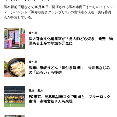
調布駅前広場などで10月10日に開催される調布市商工まつりのメインス
テージイベント「調布歌好きグランプリ3」の出場者を現在、実行委員
会が募集している。
食べる
深大寺食文化編集室が「角大師どら焼き」発売 物
語ある土産で地域を元気に
食べる
調布に讃岐うどん「骨付き鶏 樹」 香川県なじみ
の「ぬるい」も提供
見る・遊ぶ
FC東京、開幕戦は味スタで町田と ブルーロック
主演・高橋文哉さんら来場