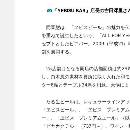
「YEBISU BAR」店長の吉田澪里
同業態は、「ヱビスビール」の魅力を伝
を重ねて誕生したという、「ALL FOR Y
セプトとしたビアバー。2009（平成21
舗を展開する。
25店舗目となる同店の店舗面積は約26
し、白木風の素材を要所に取り入れた和モ
ター6席とテーブル34席を用意。天候に
たる生ビールは、レギュラーラインアッ
「ヱビスビール」、「ヱビス プレミアム
ー」、「ヱビス プレミアムエール」（以上
「ビヤカクテル」（737円～）、ワイン