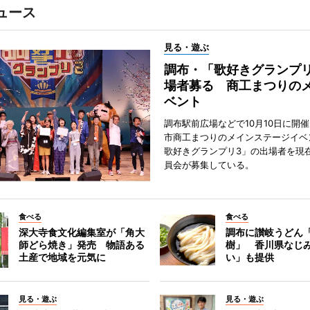
ュース
見る・遊ぶ
調布・「歌好きグランプリ
場者募る 商工まつりの
ベント
調布駅前広場などで10月10日に開
市商工まつりのメインステージイベ
歌好きグランプリ3」の出場者を現
員会が募集している。
食べる
食べる
深大寺食文化編集室が「角大
調布に讃岐うどん
師どら焼き」発売 物語ある
樹」 香川県なじ
土産で地域を元気に
い」も提供
見る・遊ぶ
見る・遊ぶ