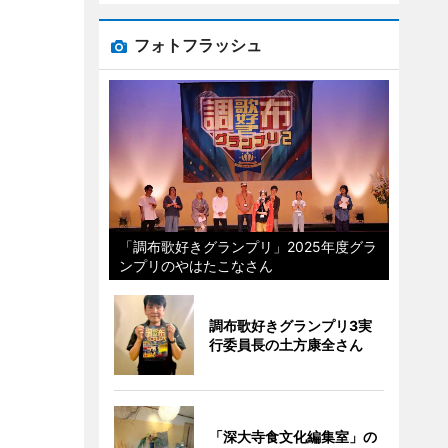
フォトフラッシュ
「調布歌好きグランプリ」2025年度グラ
ンプリのやはたこなさん
調布歌好きグランプリ3実
行委員長の土方康全さん
「深大寺食文化編集室」の