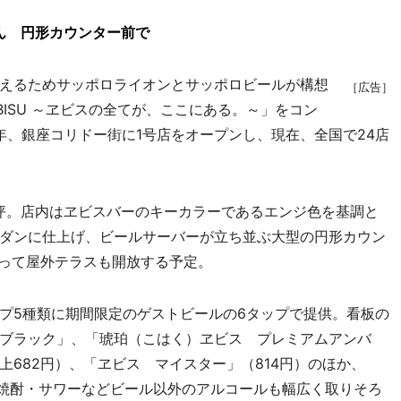
さん 円形カウンター前で
えるためサッポロライオンとサッポロビールが構想
［広告］
EBISU ～ヱビスの全てが、ここにある。～」をコン
）年、銀座コリドー街に1号店をオープンし、現在、全国で24店
坪。店内はヱビスバーのキーカラーであるエンジ色を基調と
ダンに仕上げ、ビールサーバーが立ち並ぶ大型の円形カウン
よって屋外テラスも開放する予定。
プ5種類に期間限定のゲストビールの6タップで提供。看板の
ブラック」、「琥珀（こはく）ヱビス プレミアムアンバ
682円）、「ヱビス マイスター」（814円）のほか、
・焼酎・サワーなどビール以外のアルコールも幅広く取りそろ