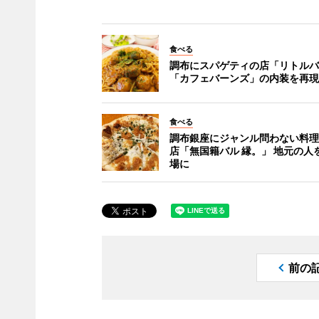
食べる
調布にスパゲティの店「リトルバ
「カフェバーンズ」の内装を再現
食べる
調布銀座にジャンル問わない料理
店「無国籍バル 縁。」 地元の人
場に
前の