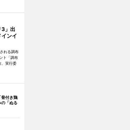
3」出
メインイ
催される調布
ント「調布
在、実行委
「骨付き鶏
みの「ぬる