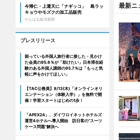
最新ニ
今帰仁・上運天に「ナギッコ」 島ラッ
キョウやモズクの加工品販売
やんばる経済新聞
プレスリリース
困っている外国人旅行者に接した・見かけ
た会員の95.6％が「助けたい」日本滞在経
験のある外国人講師の95.7％は「もっと気
軽に声をかけてほしい」
【TAC公務員】8/13(木)「オンラインオリ
エンテーション（体験入学）」を無料で開
催！学習スタートはじめの1歩！
「APEX24」、ダイワロイネットホテルズ
運営4ホテルへ導入開始 訪日客の“スーツ
ケース問題”解決へ