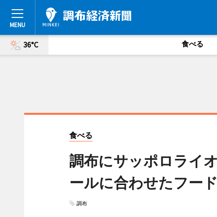
食べる
36°C
食べる
調布にサッポロライオン
ールに合わせたフー
調布