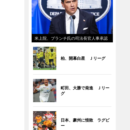
米上院、ブランチ氏の司法長官人事承認
柏、開幕白星 Ｊリーグ
町田、大勝で発進 Ｊリー
グ
日本、豪州に惜敗 ラグビ
ー