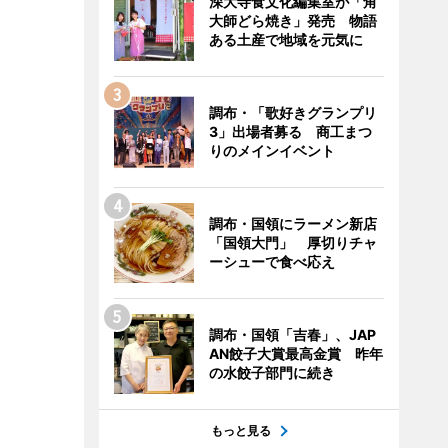
深大寺食文化編集室が「角
大師どら焼き」発売 物語
ある土産で地域を元気に
調布・「歌好きグランプリ
3」出場者募る 商工まつ
りのメインイベント
調布・国領にラーメン新店
「国領大門」 厚切りチャ
ーシューで食べ応え
調布・国領「吉春」、JAP
AN餃子大賞最高金賞 昨年
の水餃子部門に続き
もっと見る