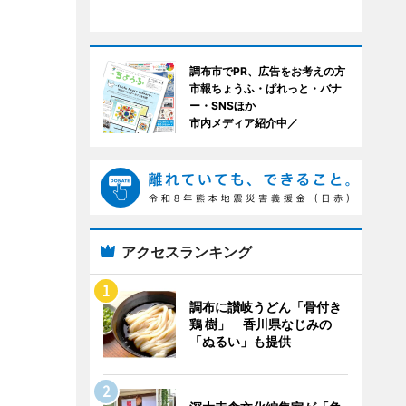
調布市でPR、広告をお考えの方
市報ちょうふ・ぱれっと・バナ
ー・SNSほか
市内メディア紹介中／
アクセスランキング
調布に讃岐うどん「骨付き
鶏 樹」 香川県なじみの
「ぬるい」も提供