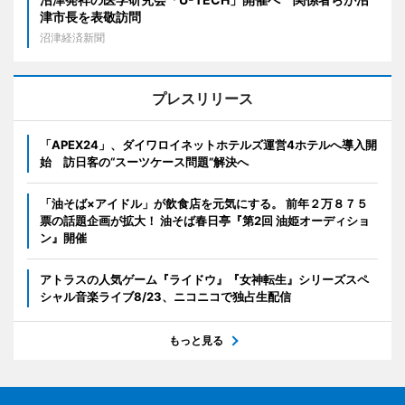
津市長を表敬訪問
沼津経済新聞
プレスリリース
「APEX24」、ダイワロイネットホテルズ運営4ホテルへ導入開
始 訪日客の“スーツケース問題”解決へ
「油そば×アイドル」が飲食店を元気にする。 前年２万８７５
票の話題企画が拡大！ 油そば春日亭『第2回 油姫オーディショ
ン』開催
アトラスの人気ゲーム『ライドウ』『女神転生』シリーズスペ
シャル音楽ライブ8/23、ニコニコで独占生配信
もっと見る