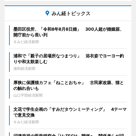
みん経トピックス
墨田区役所、「令和8年8月8日婚」 300人超が婚姻届、
開庁前から長い列
すみだ経済新聞
浦和で「親子の居場所なつまつり」 浴衣姿でヨーヨー釣
りや和太鼓楽しむ
浦和経済新聞
厚狭に保護猫カフェ「ねことおちゃ」 古民家改築、猫と
の触れ合いも
山口宇部経済新聞
文花で学生企画の「すみだタウンミーティング」 4テーマ
で意見交換
すみだ経済新聞
沼津発祥の医学研究会「U-TECH」開催へ 関係者らが沼