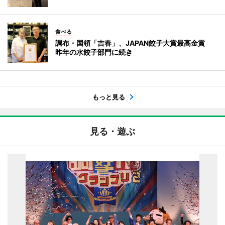
食べる
調布・国領「吉春」、JAPAN餃子大賞最高金賞
昨年の水餃子部門に続き
もっと見る
見る・遊ぶ