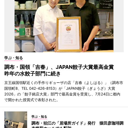
学ぶ・知る
調布・国領「吉春」、JAPAN餃子大賞最高金賞
昨年の水餃子部門に続き
京王線国領駅近くの手作りギョーザの店「吉春（よしはる）」（調布市
国領町8、TEL 042-426-8153）が「JAPAN餃子（ぎょうざ）大賞
2026」の「餃子銘店大賞」部門で最高金賞を受賞し、7月24日に都内
で開かれた授賞式で表彰された。
学ぶ・知る
調布・狛江の「居場所ガイド」発行 猿田彦珈琲調