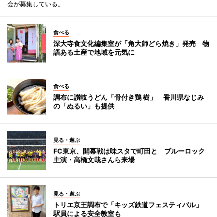
会が募集している。
食べる
深大寺食文化編集室が「角大師どら焼き」発売 物
語ある土産で地域を元気に
食べる
調布に讃岐うどん「骨付き鶏 樹」 香川県なじみ
の「ぬるい」も提供
見る・遊ぶ
FC東京、開幕戦は味スタで町田と ブルーロック
主演・高橋文哉さんら来場
見る・遊ぶ
トリエ京王調布で「キッズ鉄道フェスティバル」
駅員による安全教室も