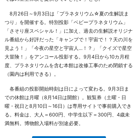
8月26日～9月3日は「プラネタリウム☆夏の生解説ま
つり」を開催する。特別投影「ベビープラネタリウム」
「さそり座スペシャル！」に加え、過去の生解説オリジナ
ル番組から好評だった「キャンプで！宇宙で！？天の川を
見よう！」「今夜の星空と宇宙人…！？」「クイズで星空
大冒険！」をアンコール投影する。9月4日から10カ月程
度、プラネタリウムを含む本館は改修工事のため閉鎖する
（園内は利用できる）。
各番組の投影開始時刻は日によって変わる。9月3日ま
での休館は月曜（8月14日は開館）。観覧券（土曜・日
曜・祝日と8月10日～16日）は専用サイトで事前購入でき
る。料金は、大人＝600円、中学生以下＝300円、4歳未
満無料。博物館入場料が別途必要。