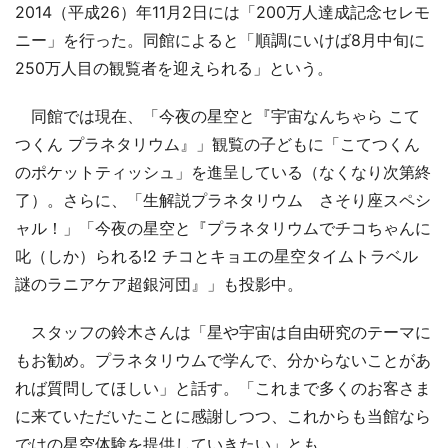
2014（平成26）年11月2日には「200万人達成記念セレモ
ニー」を行った。同館によると「順調にいけば8月中旬に
250万人目の観覧者を迎えられる」という。
同館では現在、「今夜の星空と『宇宙なんちゃら こて
つくん プラネタリウム』」観覧の子どもに「こてつくん
のポケットティッシュ」を進呈している（なくなり次第終
了）。さらに、「生解説プラネタリウム さそり座スペシ
ャル！」「今夜の星空と『プラネタリウムでチコちゃんに
叱（しか）られる!2 チコとキョエの星空タイムトラベル
謎のラニアケア超銀河団』」も投影中。
スタッフの鈴木さんは「星や宇宙は自由研究のテーマに
もお勧め。プラネタリウムで学んで、分からないことがあ
れば質問してほしい」と話す。「これまで多くのお客さま
に来ていただいたことに感謝しつつ、これからも当館なら
ではの星空体験を提供していきたい」とも。