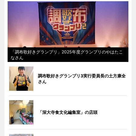
「調布歌好きグランプリ」2025年度グランプリのやはたこ
なさん
調布歌好きグランプリ3実行委員長の土方康全
さん
「深大寺食文化編集室」の店頭