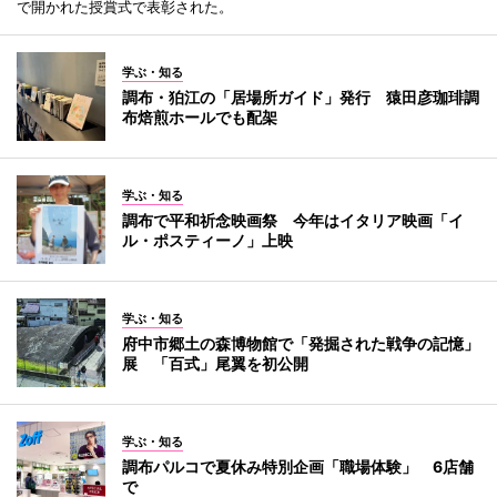
で開かれた授賞式で表彰された。
学ぶ・知る
調布・狛江の「居場所ガイド」発行 猿田彦珈琲調
布焙煎ホールでも配架
学ぶ・知る
調布で平和祈念映画祭 今年はイタリア映画「イ
ル・ポスティーノ」上映
学ぶ・知る
府中市郷土の森博物館で「発掘された戦争の記憶」
展 「百式」尾翼を初公開
学ぶ・知る
調布パルコで夏休み特別企画「職場体験」 6店舗
で