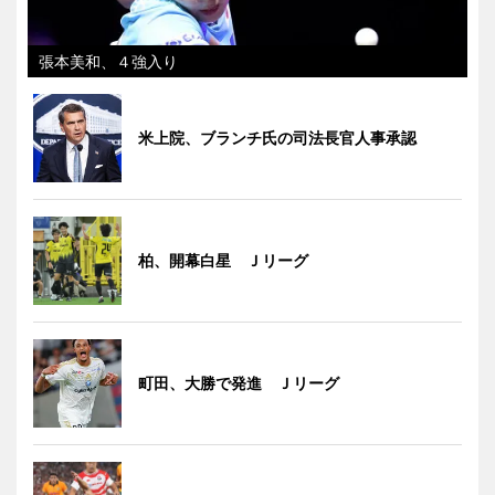
張本美和、４強入り
米上院、ブランチ氏の司法長官人事承認
柏、開幕白星 Ｊリーグ
町田、大勝で発進 Ｊリーグ