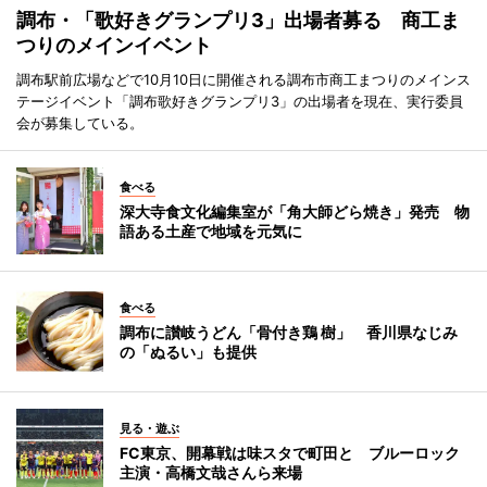
調布・「歌好きグランプリ3」出場者募る 商工ま
つりのメインイベント
調布駅前広場などで10月10日に開催される調布市商工まつりのメインス
テージイベント「調布歌好きグランプリ3」の出場者を現在、実行委員
会が募集している。
食べる
深大寺食文化編集室が「角大師どら焼き」発売 物
語ある土産で地域を元気に
食べる
調布に讃岐うどん「骨付き鶏 樹」 香川県なじみ
の「ぬるい」も提供
見る・遊ぶ
FC東京、開幕戦は味スタで町田と ブルーロック
主演・高橋文哉さんら来場