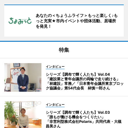
あなたの＜ちょうふライフ＞もっと楽しく♪も
っと充実★市内イベントや団体活動、居場所
を発見！
特集
インタビュー
シリーズ【調布で輝く人たち】Vol.04
「建設業と青年会議所の両輪で走り続ける」
「林建設」常務／「日本青年会議所東京ブロッ
ク協議会」第54代会長 林慎一郎さん
インタビュー
シリーズ【調布で輝く人たち】Vol.03
「誰もが働ける機会をつくりたい」
「非営利型株式会社Polaris」共同代表・大槻
昌美さん