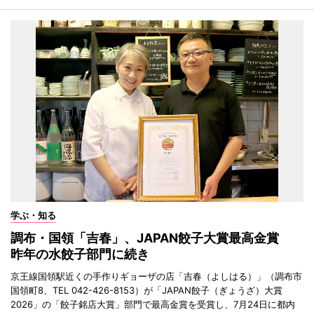
学ぶ・知る
調布・国領「吉春」、JAPAN餃子大賞最高金賞
昨年の水餃子部門に続き
京王線国領駅近くの手作りギョーザの店「吉春（よしはる）」（調布市
国領町8、TEL 042-426-8153）が「JAPAN餃子（ぎょうざ）大賞
2026」の「餃子銘店大賞」部門で最高金賞を受賞し、7月24日に都内