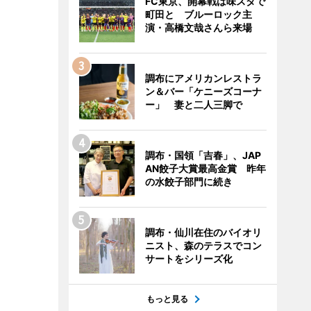
FC東京、開幕戦は味スタで
町田と ブルーロック主
演・高橋文哉さんら来場
調布にアメリカンレストラ
ン＆バー「ケニーズコーナ
ー」 妻と二人三脚で
調布・国領「吉春」、JAP
AN餃子大賞最高金賞 昨年
の水餃子部門に続き
調布・仙川在住のバイオリ
ニスト、森のテラスでコン
サートをシリーズ化
もっと見る