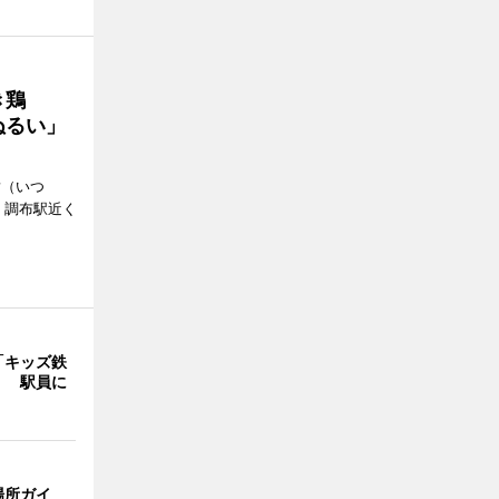
き鶏
ぬるい」
樹（いつ
、調布駅近く
「キッズ鉄
」 駅員に
場所ガイ