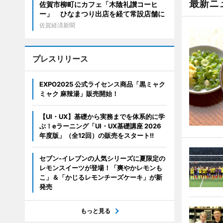
最新ニ
佐賀市柳町にカフェ「木陰礼讃コーヒ
ー」 ひなまつり出店を経て常設店舗に
佐賀経済新聞
プレスリリース
EXPO2025 公式ライセンス商品「黒ミャク
ミャク 麻辣湯」販売開始！
【UI・UX】基礎から実務までを体系的に学
ぶ！eラーニング「UI・UX基礎講座 2026
年度版」（全12回）の販売をスタート!!
セブン‐イレブンの人気シリーズに夏限定の
レモンスイーツが登場！「爽やかレモンも
こ」＆「かじるレモンチーズケーキ」が新
発売
もっと見る