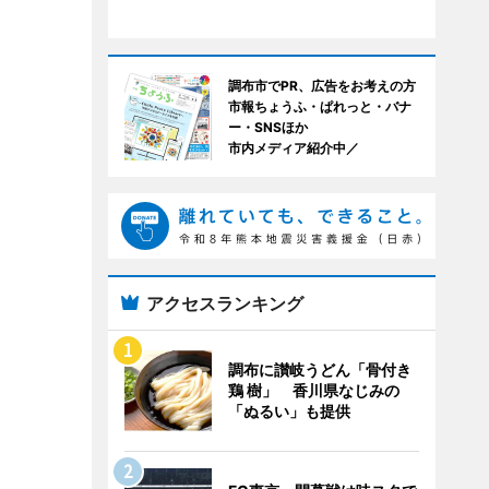
調布市でPR、広告をお考えの方
市報ちょうふ・ぱれっと・バナ
ー・SNSほか
市内メディア紹介中／
アクセスランキング
調布に讃岐うどん「骨付き
鶏 樹」 香川県なじみの
「ぬるい」も提供