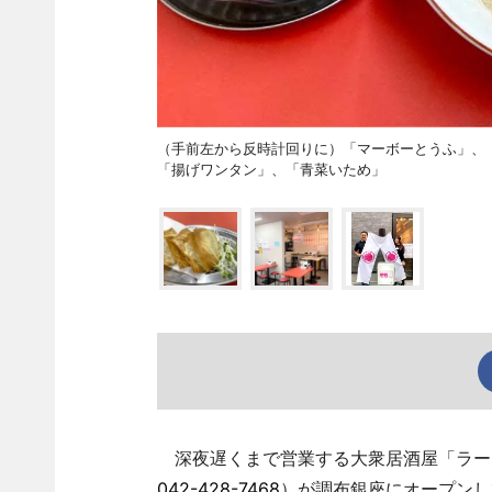
（手前左から反時計回りに）「マーボーとうふ」、
「揚げワンタン」、「青菜いため」
深夜遅くまで営業する大衆居酒屋「ラーメ
042-428-7468
）が調布銀座にオープンし