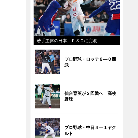
若手主体の日本、ＰＳＧに完敗
プロ野球・ロッテ８―０西
武
仙台育英が２回戦へ 高校
野球
プロ野球・中日４―１ヤク
ルト