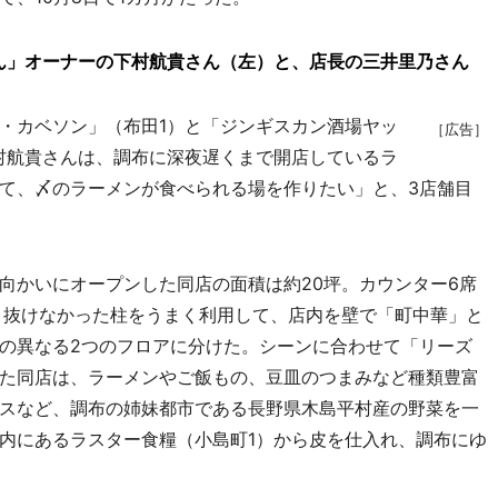
ん」オーナーの下村航貴さん（左）と、店長の三井里乃さん
・カベソン」（布田1）と「ジンギスカン酒場ヤッ
［広告］
村航貴さんは、調布に深夜遅くまで開店しているラ
て、〆のラーメンが食べられる場を作りたい」と、3店舗目
かいにオープンした同店の面積は約20坪。カウンター6席
、抜けなかった柱をうまく利用して、店内を壁で「町中華」と
の異なる2つのフロアに分けた。シーンに合わせて「リーズ
た同店は、ラーメンやご飯もの、豆皿のつまみなど種類豊富
スなど、調布の姉妹都市である長野県木島平村産の野菜を一
内にあるラスター食糧（小島町1）から皮を仕入れ、調布にゆ