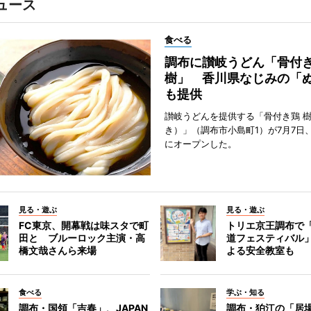
ュース
食べる
調布に讃岐うどん「骨付
樹」 香川県なじみの「
も提供
讃岐うどんを提供する「骨付き鶏 
き）」（調布市小島町1）が7月7日
にオープンした。
見る・遊ぶ
見る・遊ぶ
FC東京、開幕戦は味スタで町
トリエ京王調布で
田と ブルーロック主演・高
道フェスティバル
橋文哉さんら来場
よる安全教室も
食べる
学ぶ・知る
調布・国領「吉春」、JAPAN
調布・狛江の「居