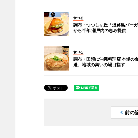
食べる
調布・つつじヶ丘「淡路島バーガ
から半年 瀬戸内の恵み提供
食べる
調布・国領に沖縄料理店 本場の
送、地域の集いの場目指す
前の