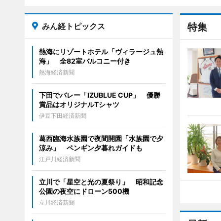
みん経トピックス
特集
熱海にリゾートホテル「ヴィラージュ熱
海」 全82室バルコニー付き
熱海経済新聞
下田でバレー「IZUBLUE CUP」 優勝
賞品はオリジナルTシャツ
伊豆下田経済新聞
葛西臨海水族園で夜間開園「水族園で夕
涼み」 ペンギン夕暮れガイドも
江戸川経済新聞
立川で「星空と光の夏祭り」 昭和記念
公園の夜空にドローン500機
立川経済新聞