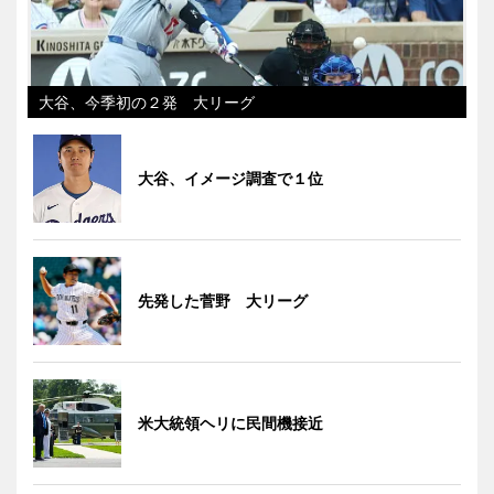
大谷、今季初の２発 大リーグ
大谷、イメージ調査で１位
先発した菅野 大リーグ
米大統領ヘリに民間機接近