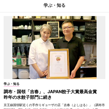
学ぶ・知る
学ぶ・知る
調布・国領「吉春」、JAPAN餃子大賞最高金賞
昨年の水餃子部門に続き
京王線国領駅近くの手作りギョーザの店「吉春（よしはる）」（調布市