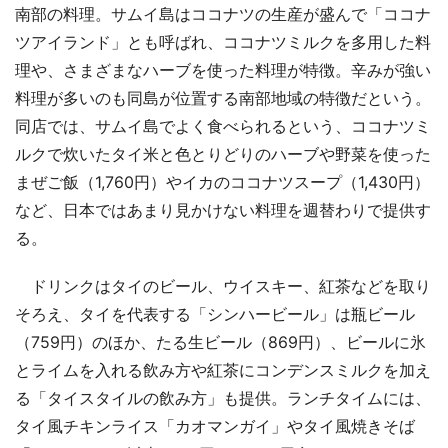
南部の料理。サムイ島はココナツの生産が盛んで「ココナ
ツアイランド」とも呼ばれ、ココナツミルクを多用した料
理や、さまざまなハーブを使った料理が特徴。辛みが強い
料理が多いのも同島が位置する南部地域の特徴だという。
同店では、サムイ島でよく食べられるという、ココナツミ
ルクで炊いたタイ米と色とりどりのハーブや野菜を使った
まぜご飯（1,760円）やイカのココナツスープ（1,430円）
など、日本ではあまり見かけない料理を週替わりで提供す
る。
ドリンクはタイのビール、ウイスキー、紅茶などを取り
そろえ、タイを代表する「シンハービール」は瓶ビール
（759円）のほか、たる生ビール（869円）、ビールに氷
とライムを入れる飲み方や紅茶にコンデンスミルクを加え
る「タイスタイルの飲み方」も提供。ランチタイムには、
タイ風チキンライス「カオマンガイ」やタイ風焼きそば