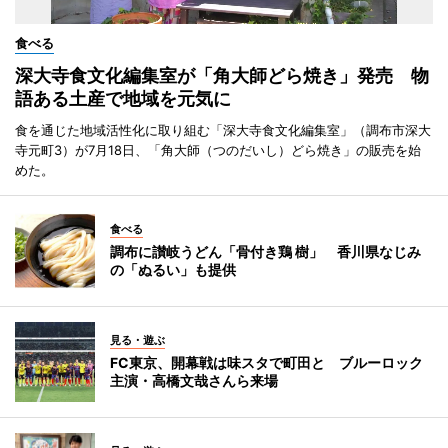
食べる
深大寺食文化編集室が「角大師どら焼き」発売 物
語ある土産で地域を元気に
食を通じた地域活性化に取り組む「深大寺食文化編集室」（調布市深大
寺元町3）が7月18日、「角大師（つのだいし）どら焼き」の販売を始
めた。
食べる
調布に讃岐うどん「骨付き鶏 樹」 香川県なじみ
の「ぬるい」も提供
見る・遊ぶ
FC東京、開幕戦は味スタで町田と ブルーロック
主演・高橋文哉さんら来場