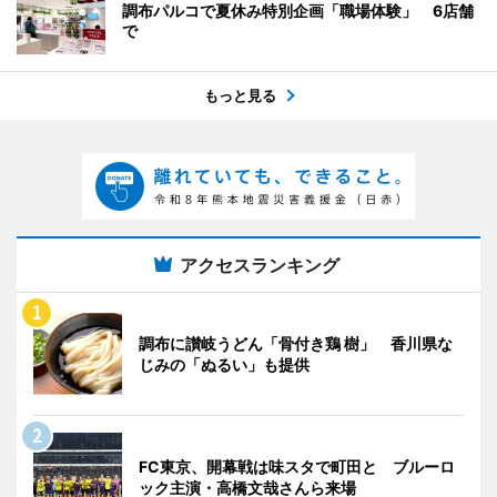
調布パルコで夏休み特別企画「職場体験」 6店舗
で
もっと見る
アクセスランキング
調布に讃岐うどん「骨付き鶏 樹」 香川県な
じみの「ぬるい」も提供
FC東京、開幕戦は味スタで町田と ブルーロ
ック主演・高橋文哉さんら来場