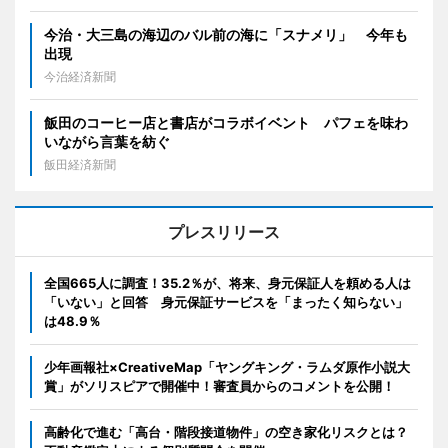
今治・大三島の海辺のバル前の海に「スナメリ」 今年も
出現
今治経済新聞
飯田のコーヒー店と書店がコラボイベント パフェを味わ
いながら言葉を紡ぐ
飯田経済新聞
プレスリリース
全国665人に調査！35.2％が、将来、身元保証人を頼める人は
「いない」と回答 身元保証サービスを「まったく知らない」
は48.9％
少年画報社×CreativeMap「ヤングキング・ラムダ原作小説大
賞」がソリスピアで開催中！審査員からのコメントを公開！
高齢化で進む「高台・階段接道物件」の空き家化リスクとは？