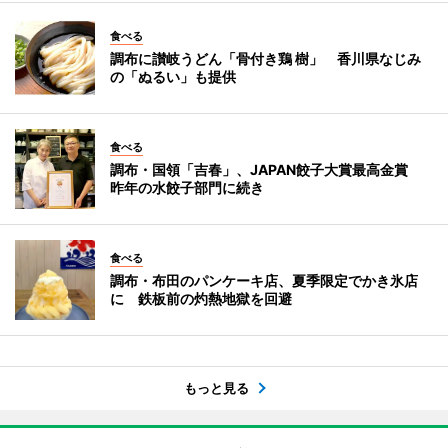
食べる
調布に讃岐うどん「骨付き鶏 樹」 香川県なじみ
の「ぬるい」も提供
食べる
調布・国領「吉春」、JAPAN餃子大賞最高金賞
昨年の水餃子部門に続き
食べる
調布・布田のパンケーキ店、夏季限定でかき氷店
に 鉄板前の灼熱地獄を回避
もっと見る