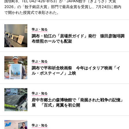
国領町8、TEL 042-426-8153）が「JAPAN餃子（ぎょうざ）大賞
2026」の「餃子銘店大賞」部門で最高金賞を受賞し、7月24日に都内
で開かれた授賞式で表彰された。
学ぶ・知る
調布・狛江の「居場所ガイド」発行 猿田彦珈琲調
布焙煎ホールでも配架
学ぶ・知る
調布で平和祈念映画祭 今年はイタリア映画「イ
ル・ポスティーノ」上映
学ぶ・知る
府中市郷土の森博物館で「発掘された戦争の記憶」
展 「百式」尾翼を初公開
学ぶ・知る