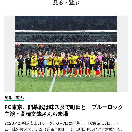
見る・遊ぶ
見る・遊ぶ
FC東京、開幕戦は味スタで町田と ブルーロック
主演・高橋文哉さんら来場
2026／27明治安田J1リーグが8月7日に開幕し、FC東京は8日、ホー
ム・味の素スタジアム（調布市西町）でFC町田ゼルビアと対戦する。