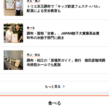
見る・遊ぶ
トリエ京王調布で「キッズ鉄道フェスティバル」
駅員による安全教室も
食べる
調布・国領「吉春」、JAPAN餃子大賞最高金賞
昨年の水餃子部門に続き
学ぶ・知る
調布・狛江の「居場所ガイド」発行 猿田彦珈琲調
布焙煎ホールでも配架
もっと見る
食べる