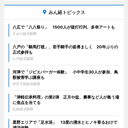
みん経トピックス
八広で「八八祭り」 1500人が提灯行列、多幸アートも
すみだ経済新聞
八戸の「騎馬打毬」、若手騎手の姿勇ましく 20年ぶりの
正式参拝も
八戸経済新聞
河津で「ジビエバーガー体験」 小中学生30人が参加、鳥
獣被害学ぶ講座も
伊豆下田経済新聞
「津軽伝承料理」の第2弾 正月や盆、農事など人が集う場
に焦点を当てる
弘前経済新聞
星野エリアで「足水浴」 13度の湧水とヒノキ香るおけで
清涼体験