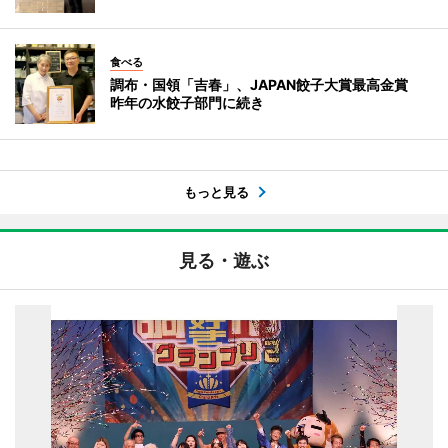
食べる
調布・国領「吉春」、JAPAN餃子大賞最高金賞
昨年の水餃子部門に続き
もっと見る
見る・遊ぶ