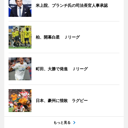
米上院、ブランチ氏の司法長官人事承認
柏、開幕白星 Ｊリーグ
町田、大勝で発進 Ｊリーグ
日本、豪州に惜敗 ラグビー
もっと見る