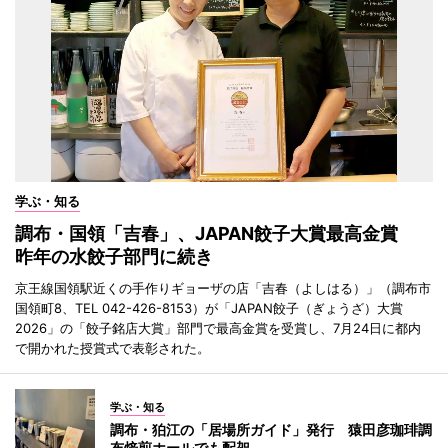
学ぶ・知る
調布・国領「吉春」、JAPAN餃子大賞最高金賞
昨年の水餃子部門に続き
京王線国領駅近くの手作りギョーザの店「吉春（よしはる）」（調布市
国領町8、TEL 042-426-8153）が「JAPAN餃子（ぎょうざ）大賞
2026」の「餃子銘店大賞」部門で最高金賞を受賞し、7月24日に都内
で開かれた授賞式で表彰された。
学ぶ・知る
調布・狛江の「居場所ガイド」発行 猿田彦珈琲調
布焙煎ホールでも配架