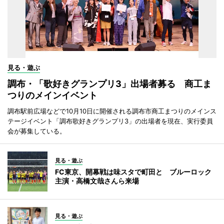
見る・遊ぶ
調布・「歌好きグランプリ3」出場者募る 商工ま
つりのメインイベント
調布駅前広場などで10月10日に開催される調布市商工まつりのメインス
テージイベント「調布歌好きグランプリ3」の出場者を現在、実行委員
会が募集している。
見る・遊ぶ
FC東京、開幕戦は味スタで町田と ブルーロック
主演・高橋文哉さんら来場
見る・遊ぶ