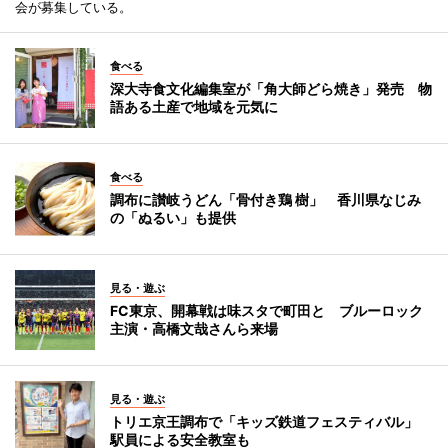
会が募集している。
食べる
深大寺食文化編集室が「角大師どら焼き」発売 物
語ある土産で地域を元気に
食べる
調布に讃岐うどん「骨付き鶏 樹」 香川県なじみ
の「ぬるい」も提供
見る・遊ぶ
FC東京、開幕戦は味スタで町田と ブルーロック
主演・高橋文哉さんら来場
見る・遊ぶ
トリエ京王調布で「キッズ鉄道フェスティバル」
駅員による安全教室も