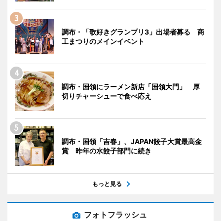
調布・「歌好きグランプリ3」出場者募る 商
工まつりのメインイベント
調布・国領にラーメン新店「国領大門」 厚
切りチャーシューで食べ応え
調布・国領「吉春」、JAPAN餃子大賞最高金
賞 昨年の水餃子部門に続き
もっと見る
フォトフラッシュ