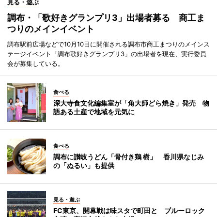
見る・遊ぶ
調布・「歌好きグランプリ3」出場者募る 商工ま
つりのメインイベント
調布駅前広場などで10月10日に開催される調布市商工まつりのメインス
テージイベント「調布歌好きグランプリ3」の出場者を現在、実行委員
会が募集している。
食べる
深大寺食文化編集室が「角大師どら焼き」発売 物
語ある土産で地域を元気に
食べる
調布に讃岐うどん「骨付き鶏 樹」 香川県なじみ
の「ぬるい」も提供
見る・遊ぶ
FC東京、開幕戦は味スタで町田と ブルーロック