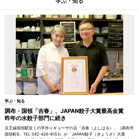
学ぶ・知る
学ぶ・知る
調布・国領「吉春」、JAPAN餃子大賞最高金賞
昨年の水餃子部門に続き
京王線国領駅近くの手作りギョーザの店「吉春（よしはる）」（調布市
国領町8、TEL 042-426-8153）が「JAPAN餃子（ぎょうざ）大賞