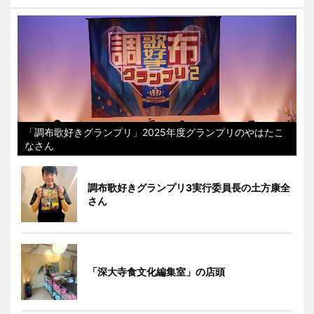
「調布歌好きグランプリ」2025年度グランプリのやはたこ
なさん
調布歌好きグランプリ3実行委員長の土方康全
さん
「深大寺食文化編集室」の店頭