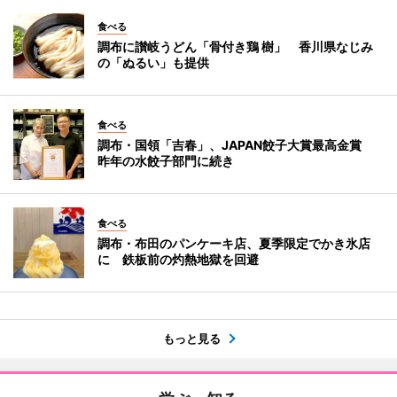
食べる
調布に讃岐うどん「骨付き鶏 樹」 香川県なじみ
の「ぬるい」も提供
食べる
調布・国領「吉春」、JAPAN餃子大賞最高金賞
昨年の水餃子部門に続き
食べる
調布・布田のパンケーキ店、夏季限定でかき氷店
に 鉄板前の灼熱地獄を回避
もっと見る