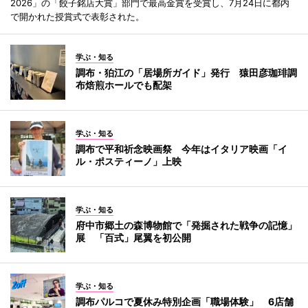
2026」の「餃子銘店大賞」部門で最高金賞を受賞し、7月24日に都内
で開かれた授賞式で表彰された。
学ぶ・知る
調布・狛江の「居場所ガイド」発行 猿田彦珈琲調
布焙煎ホールでも配架
学ぶ・知る
調布で平和祈念映画祭 今年はイタリア映画「イ
ル・ポスティーノ」上映
学ぶ・知る
府中市郷土の森博物館で「発掘された戦争の記憶」
展 「百式」尾翼を初公開
学ぶ・知る
調布パルコで夏休み特別企画「職場体験」 6店舗