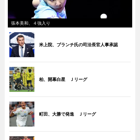
張本美和、４強入り
米上院、ブランチ氏の司法長官人事承認
柏、開幕白星 Ｊリーグ
町田、大勝で発進 Ｊリーグ