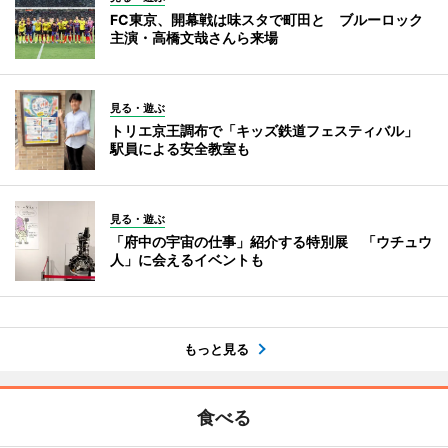
FC東京、開幕戦は味スタで町田と ブルーロック
主演・高橋文哉さんら来場
見る・遊ぶ
トリエ京王調布で「キッズ鉄道フェスティバル」
駅員による安全教室も
見る・遊ぶ
「府中の宇宙の仕事」紹介する特別展 「ウチュウ
人」に会えるイベントも
もっと見る
食べる