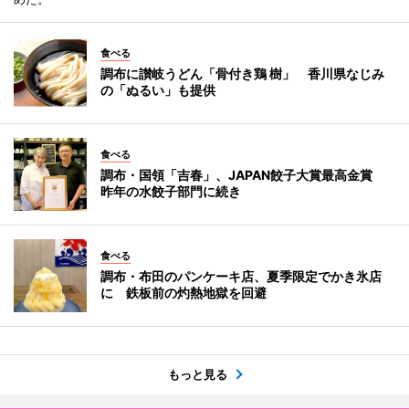
食べる
調布に讃岐うどん「骨付き鶏 樹」 香川県なじみ
の「ぬるい」も提供
食べる
調布・国領「吉春」、JAPAN餃子大賞最高金賞
昨年の水餃子部門に続き
食べる
調布・布田のパンケーキ店、夏季限定でかき氷店
に 鉄板前の灼熱地獄を回避
もっと見る