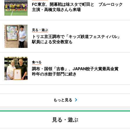
FC東京、開幕戦は味スタで町田と ブルーロック
主演・高橋文哉さんら来場
見る・遊ぶ
トリエ京王調布で「キッズ鉄道フェスティバル」
駅員による安全教室も
食べる
調布・国領「吉春」、JAPAN餃子大賞最高金賞
昨年の水餃子部門に続き
もっと見る
見る・遊ぶ