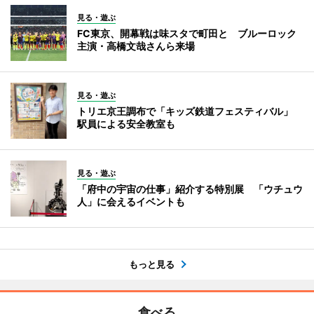
見る・遊ぶ
FC東京、開幕戦は味スタで町田と ブルーロック
主演・高橋文哉さんら来場
見る・遊ぶ
トリエ京王調布で「キッズ鉄道フェスティバル」
駅員による安全教室も
見る・遊ぶ
「府中の宇宙の仕事」紹介する特別展 「ウチュウ
人」に会えるイベントも
もっと見る
食べる