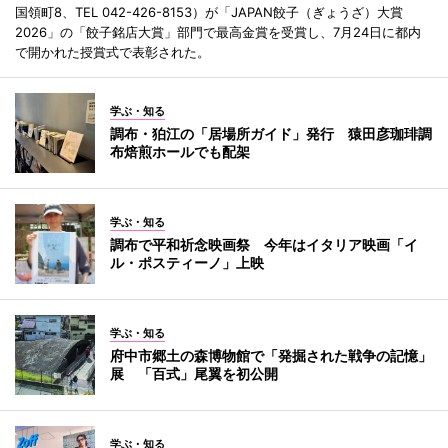
国領町8、TEL 042-426-8153）が「JAPAN餃子（ぎょうざ）大賞
2026」の「餃子銘店大賞」部門で最高金賞を受賞し、7月24日に都内
で開かれた授賞式で表彰された。
学ぶ・知る
調布・狛江の「居場所ガイド」発行 猿田彦珈琲調
布焙煎ホールでも配架
学ぶ・知る
調布で平和祈念映画祭 今年はイタリア映画「イ
ル・ポスティーノ」上映
学ぶ・知る
府中市郷土の森博物館で「発掘された戦争の記憶」
展 「百式」尾翼を初公開
学ぶ・知る