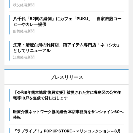
秩父経済新聞
八千代「52間の縁側」にカフェ「PUKU」 自家焙煎コー
ヒーやカレー提供
船橋経済新聞
江東・清澄白河の雑貨店、猫アイテム専門店「ネコシカ」
としてリニューアル
江東経済新聞
プレスリリース
【令和8年熊本地震 復興支援】被災された方に豊島区の公営住
宅等10戸を無償で貸し出します
医療介護ネットワーク協同組合 本店事務所をサンシャイン60へ
移転
『ラブライブ！』POP UP STORE～マリンコレクション～8月