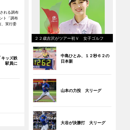
催される調布
ント「調布
在、実行委
２２歳吉沢がツアー初Ｖ 女子ゴルフ
中島ひとみ、１２秒６２の
「キッズ鉄
日本新
」 駅員に
山本の力投 大リーグ
大谷が決勝打 大リーグ