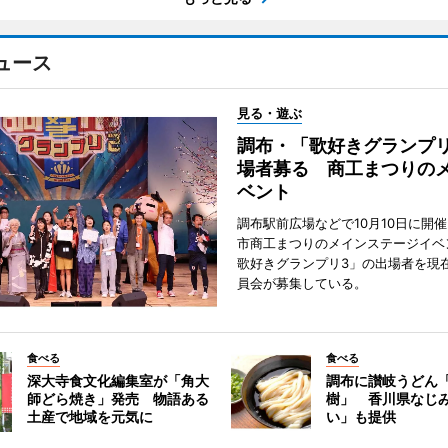
ュース
見る・遊ぶ
調布・「歌好きグランプリ
場者募る 商工まつりの
ベント
調布駅前広場などで10月10日に開
市商工まつりのメインステージイベ
歌好きグランプリ3」の出場者を現
員会が募集している。
食べる
食べる
深大寺食文化編集室が「角大
調布に讃岐うどん
師どら焼き」発売 物語ある
樹」 香川県なじ
土産で地域を元気に
い」も提供