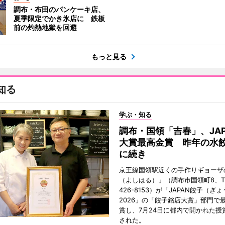
調布・布田のパンケーキ店、
夏季限定でかき氷店に 鉄板
前の灼熱地獄を回避
もっと見る
知る
学ぶ・知る
調布・国領「吉春」、JAP
大賞最高金賞 昨年の水
に続き
京王線国領駅近くの手作りギョーザ
（よしはる）」（調布市国領町8、TEL
426-8153）が「JAPAN餃子（ぎ
2026」の「餃子銘店大賞」部門で
賞し、7月24日に都内で開かれた授
された。