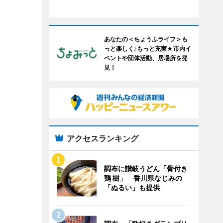
あなたの＜ちょうふライフ＞も
っと楽しく♪もっと充実★市内イ
ベントや団体活動、居場所を発
見！
アクセスランキング
調布に讃岐うどん「骨付き
鶏 樹」 香川県なじみの
「ぬるい」も提供