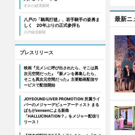
すみだ経済新聞
最新ニ
八戸の「騎馬打毬」、若手騎手の姿勇ま
しく 20年ぶりの正式参拝も
八戸経済新聞
プレスリリース
映画『元メンに呼び出されたら、そこは異
次元空間だった』『新メンを募集したら、
そこも異次元空間だった』主要動画配信サ
ービスで配信開始
JOYSOUND LIVER PROMOTION 所属ライ
バーのメジャーデビューアーティスト まる
ぱもがzensenによる新曲
「HALLUCINATION？」をメジャー配信リ
リース！