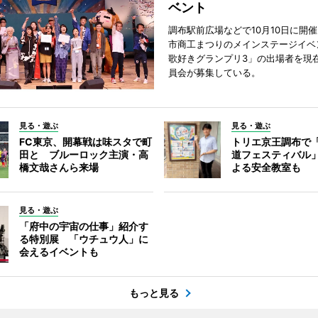
ベント
調布駅前広場などで10月10日に開
市商工まつりのメインステージイベ
歌好きグランプリ3」の出場者を現
員会が募集している。
見る・遊ぶ
見る・遊ぶ
FC東京、開幕戦は味スタで町
トリエ京王調布で
田と ブルーロック主演・高
道フェスティバル
橋文哉さんら来場
よる安全教室も
見る・遊ぶ
「府中の宇宙の仕事」紹介す
る特別展 「ウチュウ人」に
会えるイベントも
もっと見る