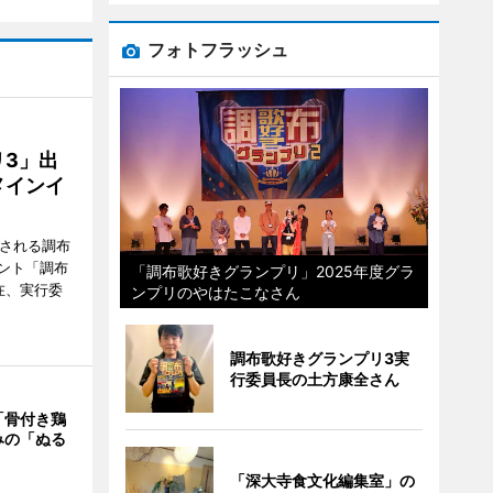
フォトフラッシュ
3」出
メインイ
催される調布
ント「調布
「調布歌好きグランプリ」2025年度グラ
在、実行委
ンプリのやはたこなさん
調布歌好きグランプリ3実
行委員長の土方康全さん
「骨付き鶏
みの「ぬる
「深大寺食文化編集室」の