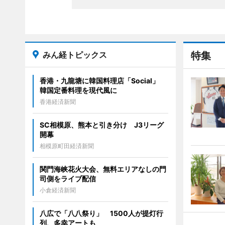
みん経トピックス
特集
香港・九龍塘に韓国料理店「Social」
韓国定番料理を現代風に
香港経済新聞
SC相模原、熊本と引き分け J3リーグ
開幕
相模原町田経済新聞
関門海峡花火大会、無料エリアなしの門
司側をライブ配信
小倉経済新聞
八広で「八八祭り」 1500人が提灯行
列、多幸アートも