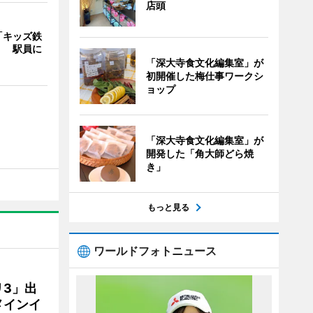
店頭
「キッズ鉄
」 駅員に
「深大寺食文化編集室」が
初開催した梅仕事ワークシ
ョップ
「深大寺食文化編集室」が
開発した「角大師どら焼
き」
もっと見る
ワールドフォトニュース
3」出
メインイ