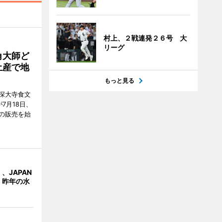
村上、２戦連発２６号 大
リーグ
角大師ど
土産で地
もっと見る
深大寺食文
7月18日、
の販売を始
、JAPAN
 昨年の水