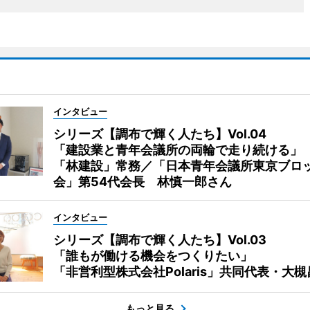
インタビュー
シリーズ【調布で輝く人たち】Vol.04
「建設業と青年会議所の両輪で走り続ける」
「林建設」常務／「日本青年会議所東京ブロ
会」第54代会長 林慎一郎さん
インタビュー
シリーズ【調布で輝く人たち】Vol.03
「誰もが働ける機会をつくりたい」
「非営利型株式会社Polaris」共同代表・大
もっと見る