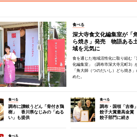
食べる
深大寺食文化編集室が「
ら焼き」発売 物語ある
域を元気に
食を通じた地域活性化に取り組む「
化編集室」（調布市深大寺元町3）が
「角大師（つのだいし）どら焼き」
めた。
食べる
食べる
調布に讃岐うどん「骨付き鶏
調布・国領「吉春」
樹」 香川県なじみの「ぬる
餃子大賞最高金賞
い」も提供
餃子部門に続き
食べる