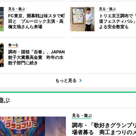
見る・遊ぶ
見る・遊ぶ
FC東京、開幕戦は味スタで町
トリエ京王調布で
田と ブルーロック主演・高
道フェスティバル
橋文哉さんら来場
よる安全教室も
食べる
調布・国領「吉春」、JAPAN
餃子大賞最高金賞 昨年の水
餃子部門に続き
もっと見る
遊ぶ
見る・遊ぶ
調布・「歌好きグランプリ
場者募る 商工まつりの