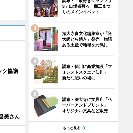
調布・「歌好きグランプリ
3」出場者募る 商工まつ
りのメインイベント
深大寺食文化編集室が「角
大師どら焼き」発売 物語
ある土産で地域を元気に
調布・仙川に商業施設「フ
ック協議
ォレストスクエア仙川」
新たな憩いの場に
調布・深大寺に文具店「ペ
ーパーアンドプリント」
オリジナル文具など販売
槻昌美さん
もっと見る