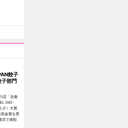
AN餃子
餃子部門
の店「吉春
 042-
ょうざ）大賞
最高金賞を受
賞式で表彰