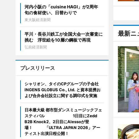
河内小阪の「cuisine HAGI」が2周年
旬の食材使い、日替わりで
東大阪経済新聞
最新ニ
平川・長谷川鉄工が全国大会一次審査に
挑む 浮世絵を10層の鋼板で再現
弘前経済新聞
プレスリリース
シャリオン、タイのCPグループの子会社
INGENS GLOBUS Co., Ltd. と資本提携お
よび合弁会社設立に関する調印式を実施
日本最大級 都市型ダンスミュージックフェ
スティバル 1日目にZedd
B2B Knock2、2日目にAlessoが登
場！ 「ULTRA JAPAN 2026」アー
ティスト出演日程公開！