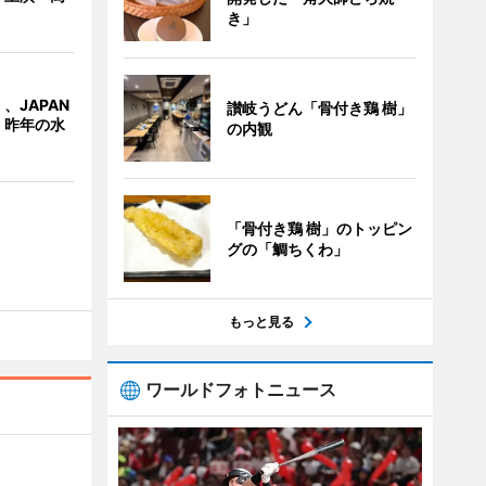
き」
、JAPAN
讃岐うどん「骨付き鶏 樹」
 昨年の水
の内観
「骨付き鶏 樹」のトッピン
グの「鯛ちくわ」
もっと見る
ワールドフォトニュース