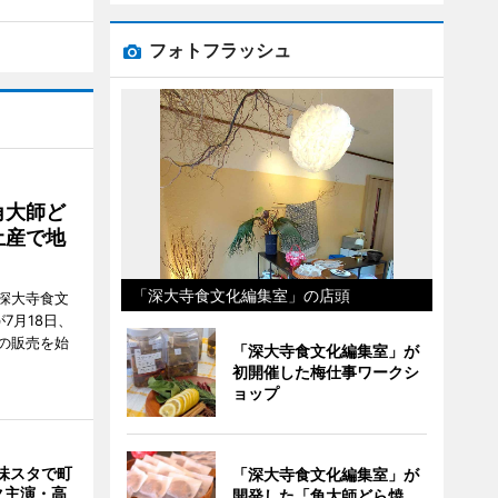
フォトフラッシュ
角大師ど
土産で地
「深大寺食文化編集室」の店頭
深大寺食文
7月18日、
の販売を始
「深大寺食文化編集室」が
初開催した梅仕事ワークシ
ョップ
味スタで町
「深大寺食文化編集室」が
ク主演・高
開発した「角大師どら焼