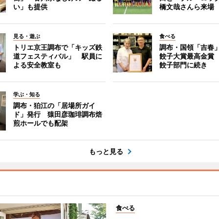
い」も提供
橋文哉さんら来場
見る・遊ぶ
食べる
トリエ京王調布で「キッズ鉄
調布・国領「吉春」
道フェスティバル」 駅員に
餃子大賞最高金賞
よる安全教室も
餃子部門に続き
学ぶ・知る
調布・狛江の「居場所ガイ
ド」発行 猿田彦珈琲調布焙
煎ホールでも配架
もっと見る
食べる