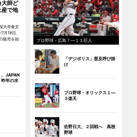
角大師ど
土産で地
深大寺食文
7月18日、
の販売を始
プロ野球・広島７―１１巨人
「デジポリス」普及呼び掛
け
、JAPAN
 昨年の水
プロ野球・オリックス１―
３楽天
佐野日大、２回戦へ 高校
野球