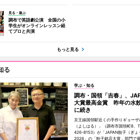
見る・遊ぶ
調布で英語劇公演 全国の小
学生がオンラインレッスン経
てプロと共演
もっと見る
知る
学ぶ・知る
調布・国領「吉春」、JAP
大賞最高金賞 昨年の水
に続き
京王線国領駅近くの手作りギョーザ
（よしはる）」（調布市国領町8、TEL
426-8153）が「JAPAN餃子（ぎ
2026」の「餃子銘店大賞」部門で