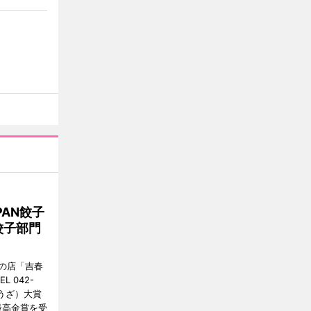
AN餃子
餃子部門
の店「吉春
 042-
ょうざ）大賞
最高金賞を受