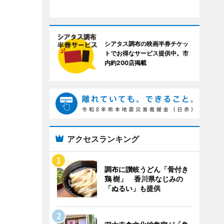
シアタス調布の映画半券チケッ
トでお得なサービス提供中。市
内約200店掲載
アクセスランキング
調布に讃岐うどん「骨付き
鶏 樹」 香川県なじみの
「ぬるい」も提供