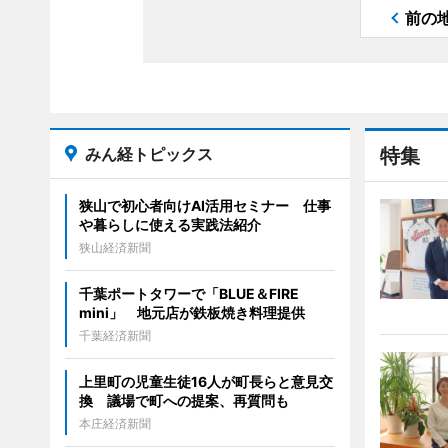
前の
みん経トピックス
特集
狭山で初心者向けAI活用セミナー 仕事
や暮らしに使える実践法紹介
狭山経済新聞
千葉ポートタワーで「BLUE＆FIRE
mini」 地元店が鉄板焼き料理提供
千葉経済新聞
上里町の児童生徒16人が町長らと意見交
換 議場で町への提案、再質問も
本庄経済新聞