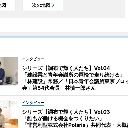
地図
次の地図
インタビュー
シリーズ【調布で輝く人たち】Vol.04
「建設業と青年会議所の両輪で走り続ける」
「林建設」常務／「日本青年会議所東京ブロ
会」第54代会長 林慎一郎さん
インタビュー
シリーズ【調布で輝く人たち】Vol.03
「誰もが働ける機会をつくりたい」
「非営利型株式会社Polaris」共同代表・大