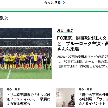
もっと見る
遊ぶ
見る・遊ぶ
FC東京、開幕戦は味スタ
と ブルーロック主演・
さんら来場
2026／27明治安田J1リーグが8月
し、FC東京は8日、ホーム・味の素
（調布市西町）でFC町田ゼルビア
見る・遊ぶ
見る・遊ぶ
トリエ京王調布で「キッズ鉄
「府中の宇宙の仕
道フェスティバル」 駅員に
る特別展 「ウチ
よる安全教室も
会えるイベントも