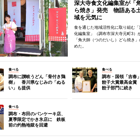
深大寺食文化編集室が「
ら焼き」発売 物語ある
域を元気に
食を通じた地域活性化に取り組む「
化編集室」（調布市深大寺元町3）が
「角大師（つのだいし）どら焼き」
めた。
食べる
食べる
調布に讃岐うどん「骨付き鶏
調布・国領「吉春」
樹」 香川県なじみの「ぬる
餃子大賞最高金賞
い」も提供
餃子部門に続き
食べる
調布・布田のパンケーキ店、
夏季限定でかき氷店に 鉄板
前の灼熱地獄を回避