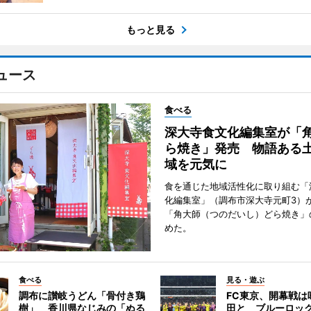
もっと見る
ュース
食べる
深大寺食文化編集室が「
ら焼き」発売 物語ある
域を元気に
食を通じた地域活性化に取り組む「
化編集室」（調布市深大寺元町3）が
「角大師（つのだいし）どら焼き」
めた。
食べる
見る・遊ぶ
調布に讃岐うどん「骨付き鶏
FC東京、開幕戦は
樹」 香川県なじみの「ぬる
田と ブルーロッ