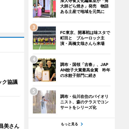
深大寺食文化編集室が「角
大師どら焼き」発売 物語
ある土産で地域を元気に
FC東京、開幕戦は味スタで
町田と ブルーロック主
演・高橋文哉さんら来場
調布・国領「吉春」、JAP
AN餃子大賞最高金賞 昨年
の水餃子部門に続き
ック協議
調布・仙川在住のバイオリ
ニスト、森のテラスでコン
サートをシリーズ化
もっと見る
槻昌美さん