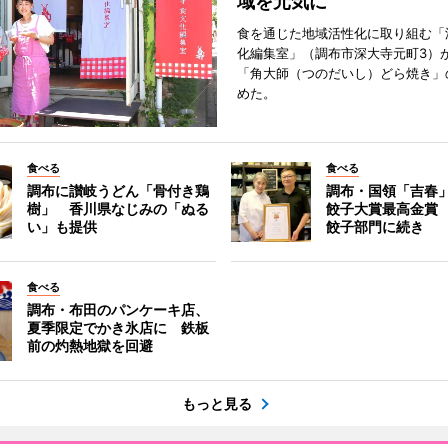
域を元気に
食を通じた地域活性化に取り組む「
化編集室」（調布市深大寺元町3）が
「角大師（つのだいし）どら焼き」
めた。
食べる
食べる
調布に讃岐うどん「骨付き鶏
調布・国領「吉春」
樹」 香川県なじみの「ぬる
餃子大賞最高金賞
い」も提供
餃子部門に続き
食べる
調布・布田のパンケーキ店、
夏季限定でかき氷店に 鉄板
前の灼熱地獄を回避
もっと見る