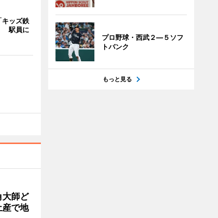
「キッズ鉄
」 駅員に
プロ野球・西武２―５ソフ
トバンク
もっと見る
角大師ど
土産で地