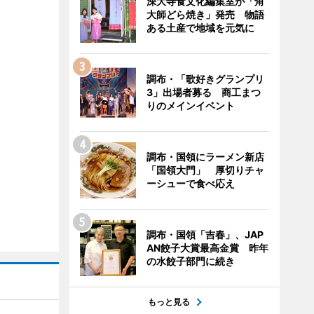
深大寺食文化編集室が「角
大師どら焼き」発売 物語
ある土産で地域を元気に
調布・「歌好きグランプリ
3」出場者募る 商工まつ
りのメインイベント
調布・国領にラーメン新店
「国領大門」 厚切りチャ
ーシューで食べ応え
調布・国領「吉春」、JAP
AN餃子大賞最高金賞 昨年
の水餃子部門に続き
もっと見る