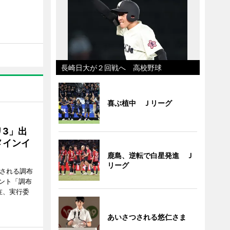
長崎日大が２回戦へ 高校野球
喜ぶ植中 Ｊリーグ
3」出
メインイ
鹿島、逆転で白星発進 Ｊ
リーグ
催される調布
ント「調布
在、実行委
あいさつされる悠仁さま