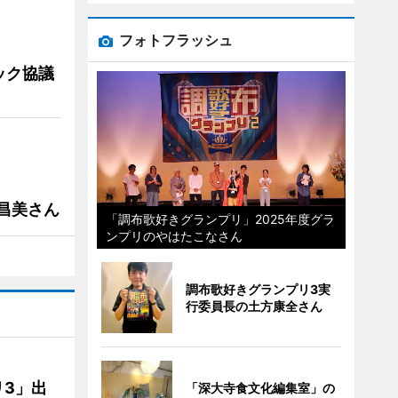
フォトフラッシュ
ック協議
槻昌美さん
「調布歌好きグランプリ」2025年度グラ
ンプリのやはたこなさん
調布歌好きグランプリ3実
行委員長の土方康全さん
3」出
「深大寺食文化編集室」の