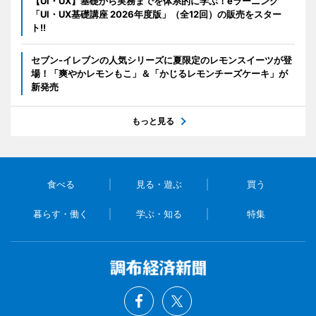
【UI・UX】基礎から実務までを体系的に学ぶ！eラーニング
「UI・UX基礎講座 2026年度版」（全12回）の販売をスター
ト!!
セブン‐イレブンの人気シリーズに夏限定のレモンスイーツが登
場！「爽やかレモンもこ」＆「かじるレモンチーズケーキ」が
新発売
もっと見る
食べる
見る・遊ぶ
買う
暮らす・働く
学ぶ・知る
特集