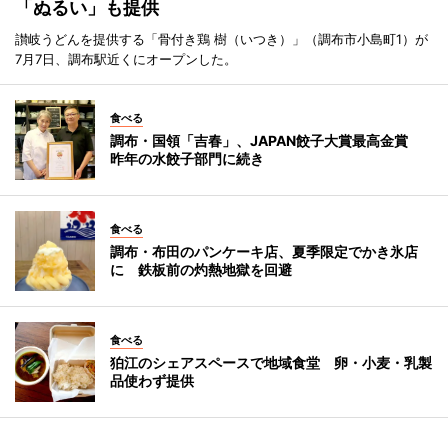
「ぬるい」も提供
讃岐うどんを提供する「骨付き鶏 樹（いつき）」（調布市小島町1）が
7月7日、調布駅近くにオープンした。
食べる
調布・国領「吉春」、JAPAN餃子大賞最高金賞
昨年の水餃子部門に続き
食べる
調布・布田のパンケーキ店、夏季限定でかき氷店
に 鉄板前の灼熱地獄を回避
食べる
狛江のシェアスペースで地域食堂 卵・小麦・乳製
品使わず提供