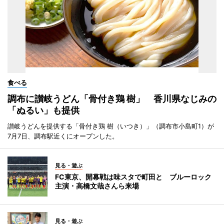
食べる
調布に讃岐うどん「骨付き鶏 樹」 香川県なじみの
「ぬるい」も提供
讃岐うどんを提供する「骨付き鶏 樹（いつき）」（調布市小島町1）が
7月7日、調布駅近くにオープンした。
見る・遊ぶ
FC東京、開幕戦は味スタで町田と ブルーロック
主演・高橋文哉さんら来場
見る・遊ぶ