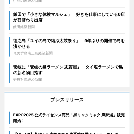
伊豆の国経済新聞
飯田で「小さな体験マルシェ」 好きを仕事にしている6店
が日替わり出店
飯田経済新聞
徳之島「ユイの島で結ぶ太鼓祭り」 9年ぶりの開催で島を
沸かせる
奄美群島南三島経済新聞
壱岐に「壱岐の島ラーメン 志賀屋」 タイ塩ラーメンで島
の新名物目指す
壱岐対馬経済新聞
プレスリリース
EXPO2025 公式ライセンス商品「黒ミャクミャク 麻辣湯」販売
開始！