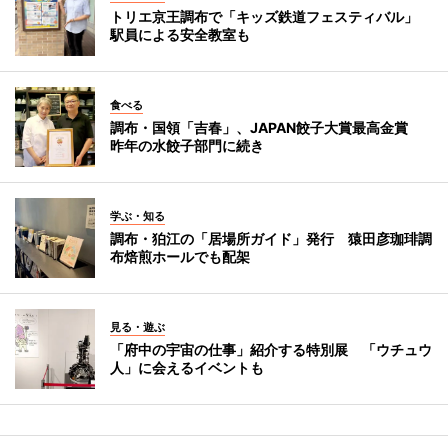
トリエ京王調布で「キッズ鉄道フェスティバル」
駅員による安全教室も
食べる
調布・国領「吉春」、JAPAN餃子大賞最高金賞
昨年の水餃子部門に続き
学ぶ・知る
調布・狛江の「居場所ガイド」発行 猿田彦珈琲調
布焙煎ホールでも配架
見る・遊ぶ
「府中の宇宙の仕事」紹介する特別展 「ウチュウ
人」に会えるイベントも