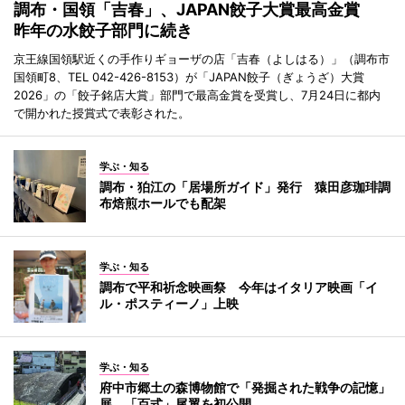
調布・国領「吉春」、JAPAN餃子大賞最高金賞
昨年の水餃子部門に続き
京王線国領駅近くの手作りギョーザの店「吉春（よしはる）」（調布市
国領町8、TEL 042-426-8153）が「JAPAN餃子（ぎょうざ）大賞
2026」の「餃子銘店大賞」部門で最高金賞を受賞し、7月24日に都内
で開かれた授賞式で表彰された。
学ぶ・知る
調布・狛江の「居場所ガイド」発行 猿田彦珈琲調
布焙煎ホールでも配架
学ぶ・知る
調布で平和祈念映画祭 今年はイタリア映画「イ
ル・ポスティーノ」上映
学ぶ・知る
府中市郷土の森博物館で「発掘された戦争の記憶」
展 「百式」尾翼を初公開