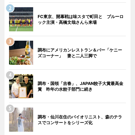
FC東京、開幕戦は味スタで町田と ブルーロ
ック主演・高橋文哉さんら来場
調布にアメリカンレストラン＆バー「ケニー
ズコーナー」 妻と二人三脚で
調布・国領「吉春」、JAPAN餃子大賞最高金
賞 昨年の水餃子部門に続き
調布・仙川在住のバイオリニスト、森のテラ
スでコンサートをシリーズ化