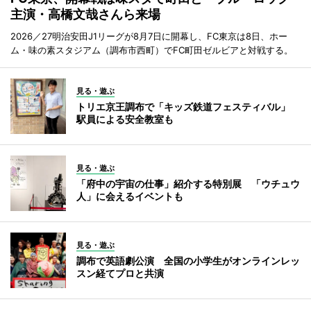
主演・高橋文哉さんら来場
2026／27明治安田J1リーグが8月7日に開幕し、FC東京は8日、ホー
ム・味の素スタジアム（調布市西町）でFC町田ゼルビアと対戦する。
見る・遊ぶ
トリエ京王調布で「キッズ鉄道フェスティバル」
駅員による安全教室も
見る・遊ぶ
「府中の宇宙の仕事」紹介する特別展 「ウチュウ
人」に会えるイベントも
見る・遊ぶ
調布で英語劇公演 全国の小学生がオンラインレッ
スン経てプロと共演