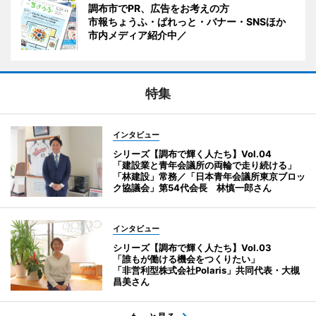
調布市でPR、広告をお考えの方
市報ちょうふ・ぱれっと・バナー・SNSほか
市内メディア紹介中／
特集
インタビュー
シリーズ【調布で輝く人たち】Vol.04
「建設業と青年会議所の両輪で走り続ける」
「林建設」常務／「日本青年会議所東京ブロッ
ク協議会」第54代会長 林慎一郎さん
インタビュー
シリーズ【調布で輝く人たち】Vol.03
「誰もが働ける機会をつくりたい」
「非営利型株式会社Polaris」共同代表・大槻
昌美さん