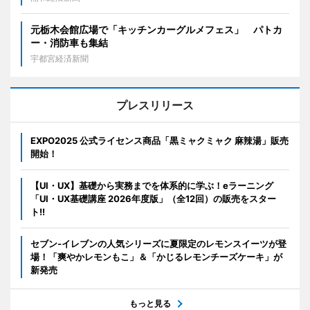
元栃木会館広場で「キッチンカーグルメフェス」 パトカ
ー・消防車も集結
宇都宮経済新聞
プレスリリース
EXPO2025 公式ライセンス商品「黒ミャクミャク 麻辣湯」販売
開始！
【UI・UX】基礎から実務までを体系的に学ぶ！eラーニング
「UI・UX基礎講座 2026年度版」（全12回）の販売をスター
ト!!
セブン‐イレブンの人気シリーズに夏限定のレモンスイーツが登
場！「爽やかレモンもこ」＆「かじるレモンチーズケーキ」が
新発売
もっと見る