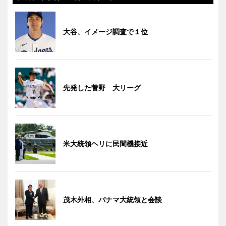
大谷、イメージ調査で１位
先発した菅野 大リーグ
米大統領ヘリに民間機接近
茂木外相、パナマ大統領と会談