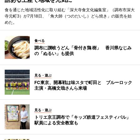
食を通じた地域活性化に取り組む「深大寺食文化編集室」（調布市深大
寺元町3）が7月18日、「角大師（つのだいし）どら焼き」の販売を始
めた。
食べる
調布に讃岐うどん「骨付き鶏 樹」 香川県なじみ
の「ぬるい」も提供
見る・遊ぶ
FC東京、開幕戦は味スタで町田と ブルーロック
主演・高橋文哉さんら来場
見る・遊ぶ
トリエ京王調布で「キッズ鉄道フェスティバル」
駅員による安全教室も