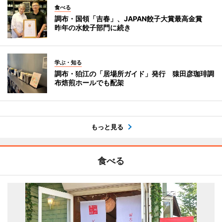
食べる
調布・国領「吉春」、JAPAN餃子大賞最高金賞
昨年の水餃子部門に続き
学ぶ・知る
調布・狛江の「居場所ガイド」発行 猿田彦珈琲調
布焙煎ホールでも配架
もっと見る
食べる