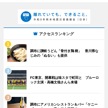
アクセスランキング
調布に讃岐うどん「骨付き鶏 樹」 香川県な
じみの「ぬるい」も提供
FC東京、開幕戦は味スタで町田と ブルーロ
ック主演・高橋文哉さんら来場
調布にアメリカンレストラン＆バー「ケニー