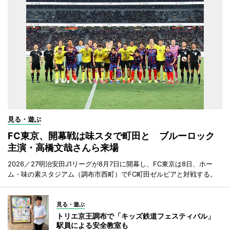
見る・遊ぶ
FC東京、開幕戦は味スタで町田と ブルーロック
主演・高橋文哉さんら来場
2026／27明治安田J1リーグが8月7日に開幕し、FC東京は8日、ホー
ム・味の素スタジアム（調布市西町）でFC町田ゼルビアと対戦する。
見る・遊ぶ
トリエ京王調布で「キッズ鉄道フェスティバル」
駅員による安全教室も