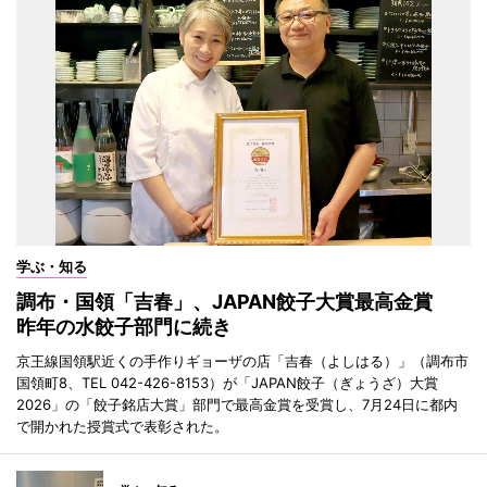
学ぶ・知る
調布・国領「吉春」、JAPAN餃子大賞最高金賞
昨年の水餃子部門に続き
京王線国領駅近くの手作りギョーザの店「吉春（よしはる）」（調布市
国領町8、TEL 042-426-8153）が「JAPAN餃子（ぎょうざ）大賞
2026」の「餃子銘店大賞」部門で最高金賞を受賞し、7月24日に都内
で開かれた授賞式で表彰された。