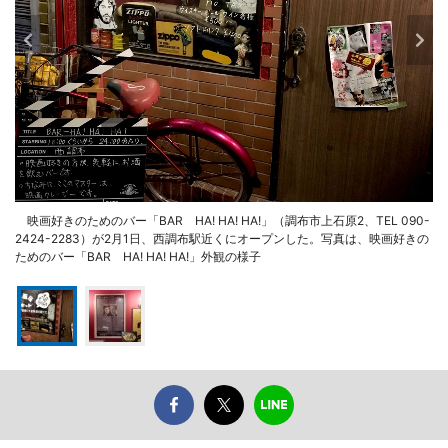
映画好きのためのバー「BAR HA! HA! HA!」（調布市上石原2、TEL 090-
2424-2283）が2月1日、西調布駅近くにオープンした。写真は、映画好きの
ためのバー「BAR HA! HA! HA!」外観の様子