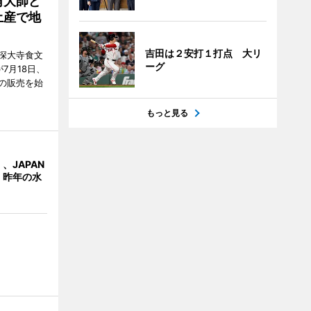
角大師ど
土産で地
吉田は２安打１打点 大リ
深大寺食文
ーグ
7月18日、
の販売を始
もっと見る
、JAPAN
 昨年の水