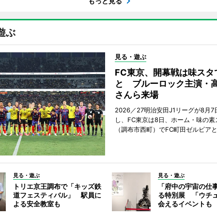
もっと見る
遊ぶ
見る・遊ぶ
FC東京、開幕戦は味スタ
と ブルーロック主演・
さんら来場
2026／27明治安田J1リーグが8月
し、FC東京は8日、ホーム・味の素
（調布市西町）でFC町田ゼルビア
見る・遊ぶ
見る・遊ぶ
トリエ京王調布で「キッズ鉄
「府中の宇宙の仕
道フェスティバル」 駅員に
る特別展 「ウチ
よる安全教室も
会えるイベントも