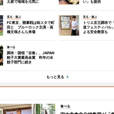
土産で地域を元気に
い」も提供
見る・遊ぶ
見る・遊ぶ
FC東京、開幕戦は味スタで町
トリエ京王調布で
田と ブルーロック主演・高
道フェスティバル
橋文哉さんら来場
よる安全教室も
食べる
調布・国領「吉春」、JAPAN
餃子大賞最高金賞 昨年の水
餃子部門に続き
もっと見る
食べる