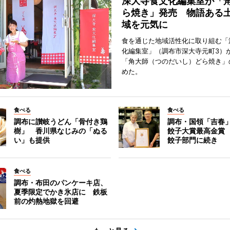
深大寺食文化編集室が「
ら焼き」発売 物語ある
域を元気に
食を通じた地域活性化に取り組む「
化編集室」（調布市深大寺元町3）が
「角大師（つのだいし）どら焼き」
めた。
食べる
食べる
調布に讃岐うどん「骨付き鶏
調布・国領「吉春」
樹」 香川県なじみの「ぬる
餃子大賞最高金賞
い」も提供
餃子部門に続き
食べる
調布・布田のパンケーキ店、
夏季限定でかき氷店に 鉄板
前の灼熱地獄を回避