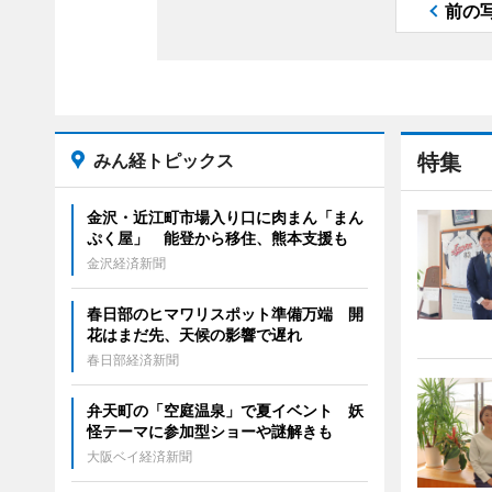
前の
みん経トピックス
特集
金沢・近江町市場入り口に肉まん「まん
ぷく屋」 能登から移住、熊本支援も
金沢経済新聞
春日部のヒマワリスポット準備万端 開
花はまだ先、天候の影響で遅れ
春日部経済新聞
弁天町の「空庭温泉」で夏イベント 妖
怪テーマに参加型ショーや謎解きも
大阪ベイ経済新聞