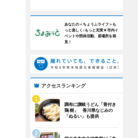
あなたの＜ちょうふライフ＞も
っと楽しく♪もっと充実★市内イ
ベントや団体活動、居場所を発
見！
アクセスランキング
調布に讃岐うどん「骨付き
鶏 樹」 香川県なじみの
「ぬるい」も提供