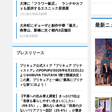
大津に「フラワー飯店」 ランチやカフ
ェも提供するエスニック居酒屋
びわ湖大津経済新聞
最新ニ
大井町にギョーザと創作中華「蓮月」
南青山、新橋に次ぐ都内3店舗目
品川経済新聞
プレスリリース
プリキュア公式ストア『プリキュア プリテ
ィストア』のPOPUPが2026年8月22日(土)
よりSHIBUYA TSUTAYA 1階で開催決定！
この夏、プリキュアと一緒に“最高にプリテ
ィな旅”に出よう！
【平屋への住み替え調査】きっかけ1位は
「老後も暮らしやすい住まいにしたい
（69.5%）」。譲れない条件は「段差の少
ないバリアフリー設計（25.4%）」が最多