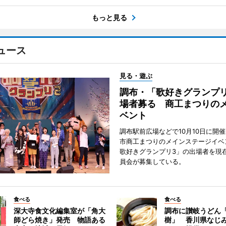
もっと見る
ュース
見る・遊ぶ
調布・「歌好きグランプリ
場者募る 商工まつりの
ベント
調布駅前広場などで10月10日に開
市商工まつりのメインステージイベ
歌好きグランプリ3」の出場者を現
員会が募集している。
食べる
食べる
深大寺食文化編集室が「角大
調布に讃岐うどん
師どら焼き」発売 物語ある
樹」 香川県なじ