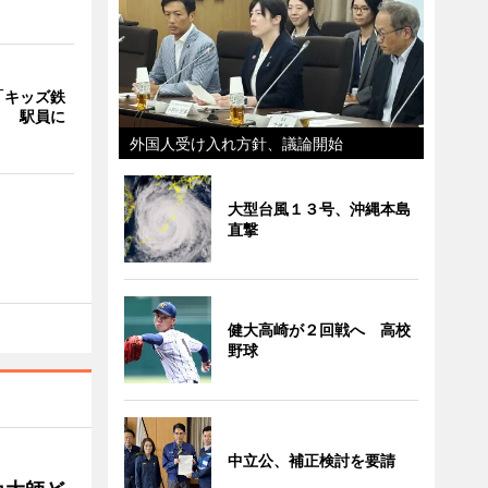
「キッズ鉄
」 駅員に
外国人受け入れ方針、議論開始
大型台風１３号、沖縄本島
直撃
健大高崎が２回戦へ 高校
野球
中立公、補正検討を要請