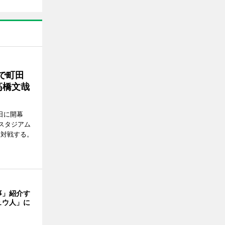
で町田
高橋文哉
7日に開幕
スタジアム
と対戦する。
事」紹介す
ュウ人」に