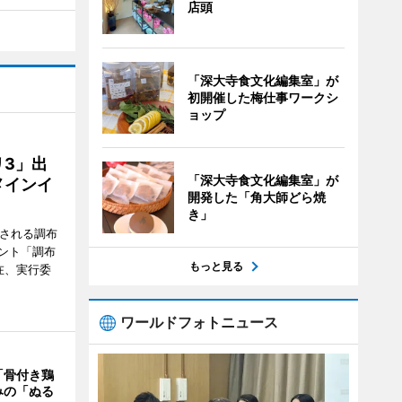
店頭
「深大寺食文化編集室」が
初開催した梅仕事ワークシ
ョップ
3」出
「深大寺食文化編集室」が
メインイ
開発した「角大師どら焼
き」
催される調布
ント「調布
もっと見る
在、実行委
ワールドフォトニュース
「骨付き鶏
みの「ぬる