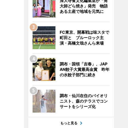
深大寺食文化編集室が「角
大師どら焼き」発売 物語
ある土産で地域を元気に
FC東京、開幕戦は味スタで
町田と ブルーロック主
演・高橋文哉さんら来場
調布・国領「吉春」、JAP
AN餃子大賞最高金賞 昨年
の水餃子部門に続き
調布・仙川在住のバイオリ
ニスト、森のテラスでコン
サートをシリーズ化
もっと見る