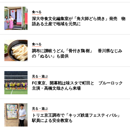
食べる
深大寺食文化編集室が「角大師どら焼き」発売 物
語ある土産で地域を元気に
食べる
調布に讃岐うどん「骨付き鶏 樹」 香川県なじみ
の「ぬるい」も提供
見る・遊ぶ
FC東京、開幕戦は味スタで町田と ブルーロック
主演・高橋文哉さんら来場
見る・遊ぶ
トリエ京王調布で「キッズ鉄道フェスティバル」
駅員による安全教室も