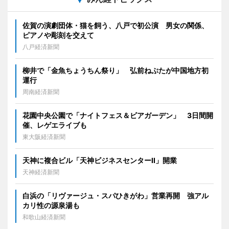
佐賀の演劇団体・猫を飼う、八戸で初公演 男女の関係、
ピアノや彫刻を交えて
八戸経済新聞
柳井で「金魚ちょうちん祭り」 弘前ねぷたが中国地方初
運行
周南経済新聞
花園中央公園で「ナイトフェス＆ビアガーデン」 3日間開
催、レゲエライブも
東大阪経済新聞
天神に複合ビル「天神ビジネスセンターII」開業
天神経済新聞
白浜の「リヴァージュ・スパひきがわ」営業再開 強アル
カリ性の源泉湯も
和歌山経済新聞