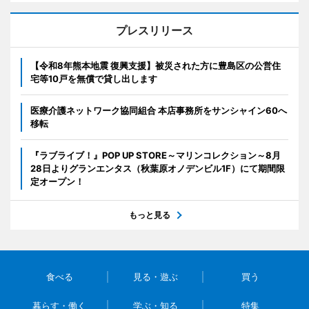
プレスリリース
【令和8年熊本地震 復興支援】被災された方に豊島区の公営住
宅等10戸を無償で貸し出します
医療介護ネットワーク協同組合 本店事務所をサンシャイン60へ
移転
『ラブライブ！』POP UP STORE～マリンコレクション～8月
28日よりグランエンタス（秋葉原オノデンビル1F）にて期間限
定オープン！
もっと見る
食べる
見る・遊ぶ
買う
暮らす・働く
学ぶ・知る
特集