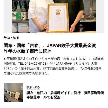
学ぶ・知る
調布・国領「吉春」、JAPAN餃子大賞最高金賞
昨年の水餃子部門に続き
京王線国領駅近くの手作りギョーザの店「吉春（よしはる）」（調布市
国領町8、TEL 042-426-8153）が「JAPAN餃子（ぎょうざ）大賞
2026」の「餃子銘店大賞」部門で最高金賞を受賞し、7月24日に都内
で開かれた授賞式で表彰された。
学ぶ・知る
調布・狛江の「居場所ガイド」発行 猿田彦珈琲調
布焙煎ホールでも配架