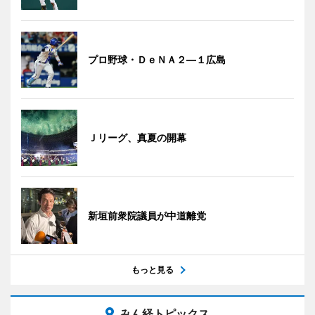
プロ野球・ＤｅＮＡ２―１広島
Ｊリーグ、真夏の開幕
新垣前衆院議員が中道離党
もっと見る
みん経トピックス