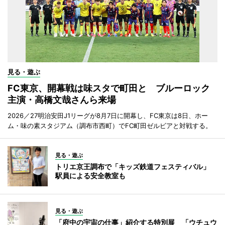
見る・遊ぶ
FC東京、開幕戦は味スタで町田と ブルーロック
主演・高橋文哉さんら来場
2026／27明治安田J1リーグが8月7日に開幕し、FC東京は8日、ホー
ム・味の素スタジアム（調布市西町）でFC町田ゼルビアと対戦する。
見る・遊ぶ
トリエ京王調布で「キッズ鉄道フェスティバル」
駅員による安全教室も
見る・遊ぶ
「府中の宇宙の仕事」紹介する特別展 「ウチュウ