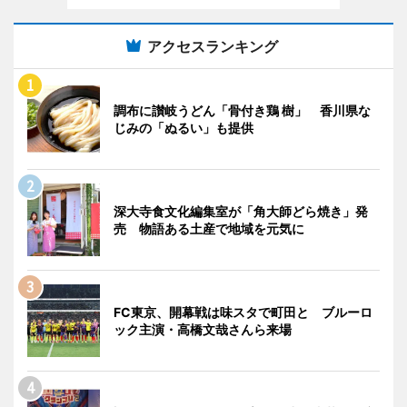
アクセスランキング
調布に讃岐うどん「骨付き鶏 樹」 香川県な
じみの「ぬるい」も提供
深大寺食文化編集室が「角大師どら焼き」発
売 物語ある土産で地域を元気に
FC東京、開幕戦は味スタで町田と ブルーロ
ック主演・高橋文哉さんら来場