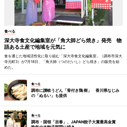
食べる
深大寺食文化編集室が「角大師どら焼き」発売 物
語ある土産で地域を元気に
食を通じた地域活性化に取り組む「深大寺食文化編集室」（調布市深大
寺元町3）が7月18日、「角大師（つのだいし）どら焼き」の販売を始
めた。
食べる
調布に讃岐うどん「骨付き鶏 樹」 香川県なじみ
の「ぬるい」も提供
食べる
調布・国領「吉春」、JAPAN餃子大賞最高金賞
昨年の水餃子部門に続き