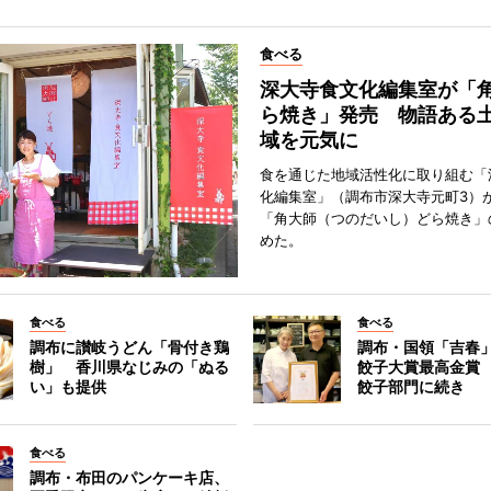
食べる
深大寺食文化編集室が「
ら焼き」発売 物語ある
域を元気に
食を通じた地域活性化に取り組む「
化編集室」（調布市深大寺元町3）が
「角大師（つのだいし）どら焼き」
めた。
食べる
食べる
調布に讃岐うどん「骨付き鶏
調布・国領「吉春」
樹」 香川県なじみの「ぬる
餃子大賞最高金賞
い」も提供
餃子部門に続き
食べる
調布・布田のパンケーキ店、