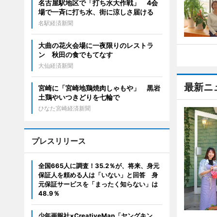
名古屋駅地区で「打ち水大作戦」 4会
場で一斉に打ち水、街に涼しさ届ける
名駅経済新聞
大曲の花火会場に一夜限りのレストラ
ン 秋田の食でもてなす
大仙経済新聞
最新ニ
宮崎に「宮崎地鶏焼肉しゃもや」 黒岩
土鶏やいつきどりを七輪で
ひなた宮崎経済新聞
プレスリリース
全国665人に調査！35.2％が、将来、身元
保証人を頼める人は「いない」と回答 身
元保証サービスを「まったく知らない」は
48.9％
少年画報社×CreativeMap「ヤングキン