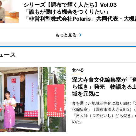
シリーズ【調布で輝く人たち】Vol.03
「誰もが働ける機会をつくりたい」
「非営利型株式会社Polaris」共同代表・大
もっと見る
ュース
食べる
深大寺食文化編集室が「
ら焼き」発売 物語ある
域を元気に
食を通じた地域活性化に取り組む「
化編集室」（調布市深大寺元町3）が
「角大師（つのだいし）どら焼き」
めた。