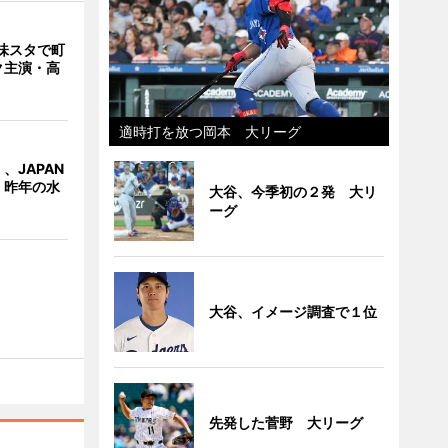
味スタで町
ク主演・高
適時打を放つ岡本 大リーグ
、JAPAN
 昨年の水
大谷、今季初の２発 大リ
ーグ
大谷、イメージ調査で１位
先発した菅野 大リーグ