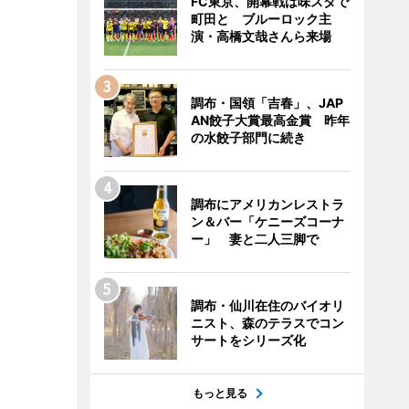
FC東京、開幕戦は味スタで
町田と ブルーロック主
演・高橋文哉さんら来場
調布・国領「吉春」、JAP
AN餃子大賞最高金賞 昨年
の水餃子部門に続き
調布にアメリカンレストラ
ン＆バー「ケニーズコーナ
ー」 妻と二人三脚で
調布・仙川在住のバイオリ
ニスト、森のテラスでコン
サートをシリーズ化
もっと見る