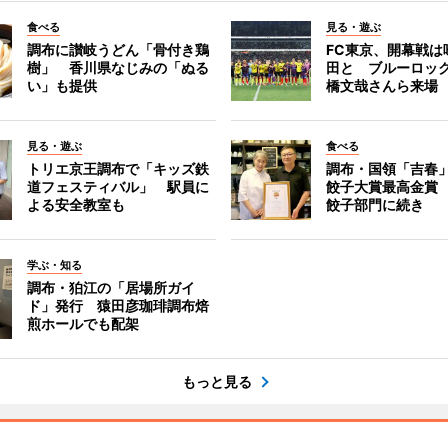
食べる
見る・遊ぶ
調布に讃岐うどん「骨付き鶏
FC東京、開幕戦は
樹」 香川県なじみの「ぬる
田と ブルーロッ
い」も提供
橋文哉さんら来場
見る・遊ぶ
食べる
トリエ京王調布で「キッズ鉄
調布・国領「吉春」
道フェスティバル」 駅員に
餃子大賞最高金賞
よる安全教室も
餃子部門に続き
学ぶ・知る
調布・狛江の「居場所ガイ
ド」発行 猿田彦珈琲調布焙
煎ホールでも配架
もっと見る