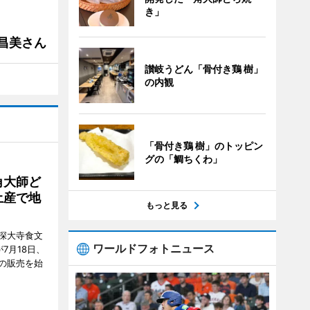
き」
槻昌美さん
讃岐うどん「骨付き鶏 樹」
の内観
「骨付き鶏 樹」のトッピン
グの「鯛ちくわ」
角大師ど
土産で地
もっと見る
深大寺食文
ワールドフォトニュース
7月18日、
の販売を始