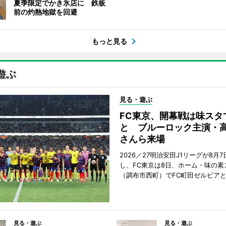
夏季限定でかき氷店に 鉄板
前の灼熱地獄を回避
もっと見る
遊ぶ
見る・遊ぶ
FC東京、開幕戦は味スタ
と ブルーロック主演・
さんら来場
2026／27明治安田J1リーグが8月
し、FC東京は8日、ホーム・味の素
（調布市西町）でFC町田ゼルビア
見る・遊ぶ
見る・遊ぶ