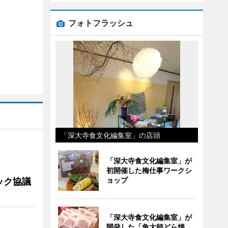
フォトフラッシュ
「深大寺食文化編集室」の店頭
「深大寺食文化編集室」が
初開催した梅仕事ワークシ
ョップ
ック協議
「深大寺食文化編集室」が
開発した「角大師どら焼