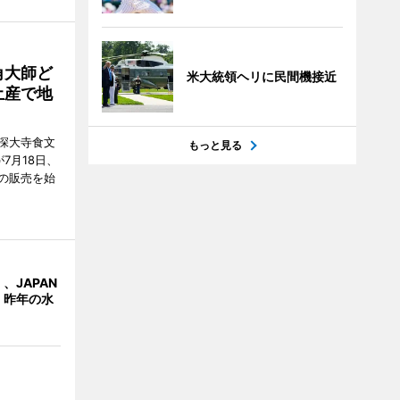
角大師ど
米大統領ヘリに民間機接近
土産で地
深大寺食文
もっと見る
7月18日、
の販売を始
、JAPAN
 昨年の水