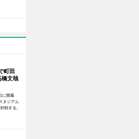
で町田
高橋文哉
7日に開幕
スタジアム
と対戦する。