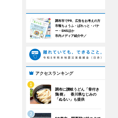
調布市でPR、広告をお考えの方
市報ちょうふ・ぱれっと・バナ
ー・SNSほか
市内メディア紹介中／
アクセスランキング
調布に讃岐うどん「骨付き
鶏 樹」 香川県なじみの
「ぬるい」も提供