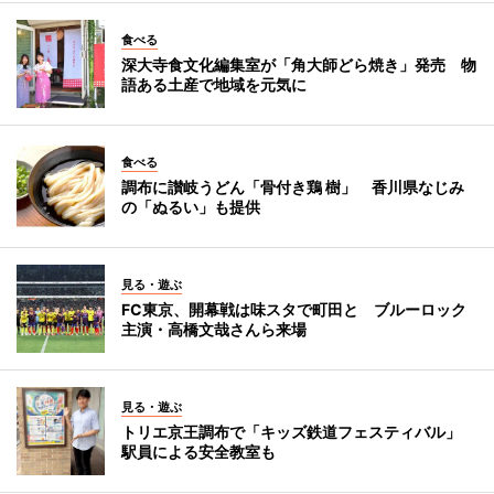
食べる
深大寺食文化編集室が「角大師どら焼き」発売 物
語ある土産で地域を元気に
食べる
調布に讃岐うどん「骨付き鶏 樹」 香川県なじみ
の「ぬるい」も提供
見る・遊ぶ
FC東京、開幕戦は味スタで町田と ブルーロック
主演・高橋文哉さんら来場
見る・遊ぶ
トリエ京王調布で「キッズ鉄道フェスティバル」
駅員による安全教室も