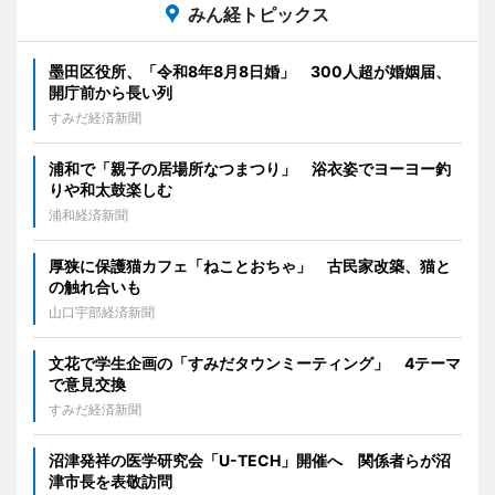
みん経トピックス
墨田区役所、「令和8年8月8日婚」 300人超が婚姻届、
開庁前から長い列
すみだ経済新聞
浦和で「親子の居場所なつまつり」 浴衣姿でヨーヨー釣
りや和太鼓楽しむ
浦和経済新聞
厚狭に保護猫カフェ「ねことおちゃ」 古民家改築、猫と
の触れ合いも
山口宇部経済新聞
文花で学生企画の「すみだタウンミーティング」 4テーマ
で意見交換
すみだ経済新聞
沼津発祥の医学研究会「U-TECH」開催へ 関係者らが沼
津市長を表敬訪問