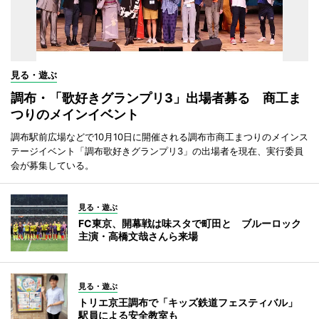
見る・遊ぶ
調布・「歌好きグランプリ3」出場者募る 商工ま
つりのメインイベント
調布駅前広場などで10月10日に開催される調布市商工まつりのメインス
テージイベント「調布歌好きグランプリ3」の出場者を現在、実行委員
会が募集している。
見る・遊ぶ
FC東京、開幕戦は味スタで町田と ブルーロック
主演・高橋文哉さんら来場
見る・遊ぶ
トリエ京王調布で「キッズ鉄道フェスティバル」
駅員による安全教室も