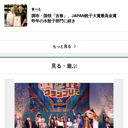
食べる
調布・国領「吉春」、JAPAN餃子大賞最高金賞
昨年の水餃子部門に続き
もっと見る
見る・遊ぶ