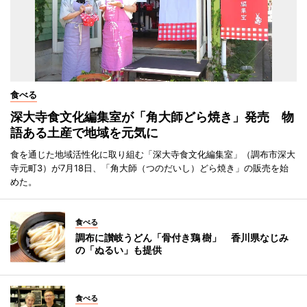
食べる
深大寺食文化編集室が「角大師どら焼き」発売 物
語ある土産で地域を元気に
食を通じた地域活性化に取り組む「深大寺食文化編集室」（調布市深大
寺元町3）が7月18日、「角大師（つのだいし）どら焼き」の販売を始
めた。
食べる
調布に讃岐うどん「骨付き鶏 樹」 香川県なじみ
の「ぬるい」も提供
食べる