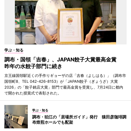
学ぶ・知る
調布・国領「吉春」、JAPAN餃子大賞最高金賞
昨年の水餃子部門に続き
京王線国領駅近くの手作りギョーザの店「吉春（よしはる）」（調布市
国領町8、TEL 042-426-8153）が「JAPAN餃子（ぎょうざ）大賞
2026」の「餃子銘店大賞」部門で最高金賞を受賞し、7月24日に都内
で開かれた授賞式で表彰された。
学ぶ・知る
調布・狛江の「居場所ガイド」発行 猿田彦珈琲調
布焙煎ホールでも配架