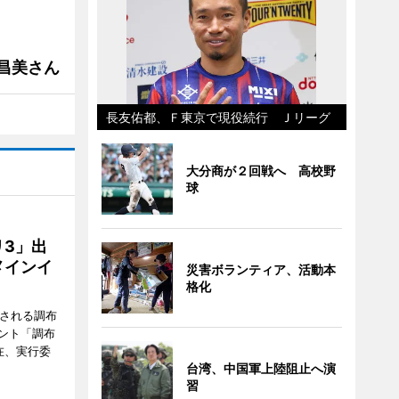
槻昌美さん
長友佑都、Ｆ東京で現役続行 Ｊリーグ
大分商が２回戦へ 高校野
球
3」出
メインイ
災害ボランティア、活動本
格化
催される調布
ント「調布
在、実行委
台湾、中国軍上陸阻止へ演
習