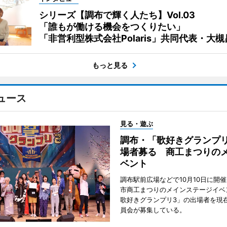
シリーズ【調布で輝く人たち】Vol.03
「誰もが働ける機会をつくりたい」
「非営利型株式会社Polaris」共同代表・大
もっと見る
ュース
見る・遊ぶ
調布・「歌好きグランプリ
場者募る 商工まつりの
ベント
調布駅前広場などで10月10日に開
市商工まつりのメインステージイベ
歌好きグランプリ3」の出場者を現
員会が募集している。