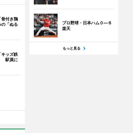
「骨付き鶏
プロ野球・日本ハム０―６
みの「ぬる
楽天
もっと見る
「キッズ鉄
」 駅員に