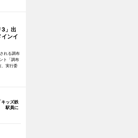
3」出
メインイ
催される調布
ント「調布
在、実行委
「キッズ鉄
」 駅員に