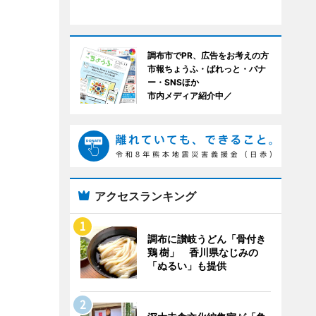
調布市でPR、広告をお考えの方
市報ちょうふ・ぱれっと・バナ
ー・SNSほか
市内メディア紹介中／
アクセスランキング
調布に讃岐うどん「骨付き
鶏 樹」 香川県なじみの
「ぬるい」も提供