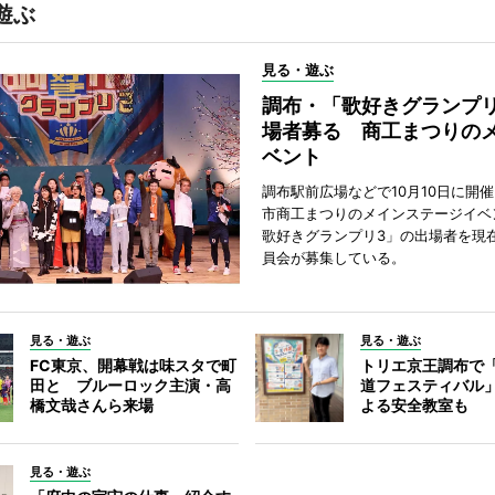
遊ぶ
見る・遊ぶ
調布・「歌好きグランプリ
場者募る 商工まつりの
ベント
調布駅前広場などで10月10日に開
市商工まつりのメインステージイベ
歌好きグランプリ3」の出場者を現
員会が募集している。
見る・遊ぶ
見る・遊ぶ
FC東京、開幕戦は味スタで町
トリエ京王調布で
田と ブルーロック主演・高
道フェスティバル
橋文哉さんら来場
よる安全教室も
見る・遊ぶ