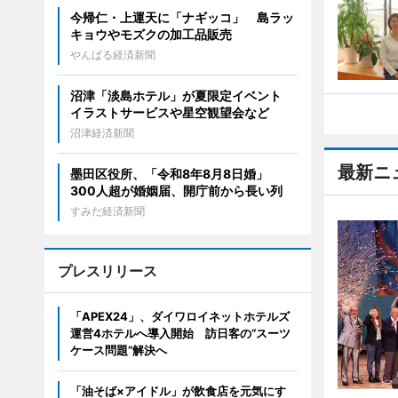
今帰仁・上運天に「ナギッコ」 島ラッ
キョウやモズクの加工品販売
やんばる経済新聞
沼津「淡島ホテル」が夏限定イベント
イラストサービスや星空観望会など
沼津経済新聞
最新ニ
墨田区役所、「令和8年8月8日婚」
300人超が婚姻届、開庁前から長い列
すみだ経済新聞
プレスリリース
「APEX24」、ダイワロイネットホテルズ
運営4ホテルへ導入開始 訪日客の“スーツ
ケース問題”解決へ
「油そば×アイドル」が飲食店を元気にす