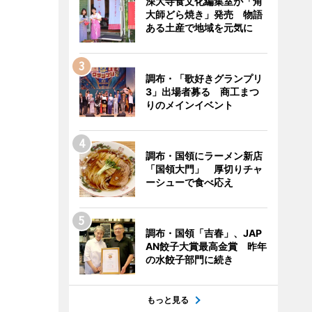
深大寺食文化編集室が「角
大師どら焼き」発売 物語
ある土産で地域を元気に
調布・「歌好きグランプリ
3」出場者募る 商工まつ
りのメインイベント
調布・国領にラーメン新店
「国領大門」 厚切りチャ
ーシューで食べ応え
調布・国領「吉春」、JAP
AN餃子大賞最高金賞 昨年
の水餃子部門に続き
もっと見る