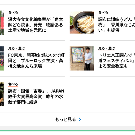
食べる
食べる
深大寺食文化編集室が「角大
調布に讃岐うどん
師どら焼き」発売 物語ある
樹」 香川県なじ
土産で地域を元気に
い」も提供
見る・遊ぶ
見る・遊ぶ
FC東京、開幕戦は味スタで町
トリエ京王調布で
田と ブルーロック主演・高
道フェスティバル
橋文哉さんら来場
よる安全教室も
食べる
調布・国領「吉春」、JAPAN
餃子大賞最高金賞 昨年の水
餃子部門に続き
もっと見る