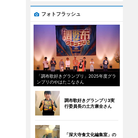
フォトフラッシュ
「調布歌好きグランプリ」2025年度グラ
ンプリのやはたこなさん
調布歌好きグランプリ3実
行委員長の土方康全さん
「深大寺食文化編集室」の