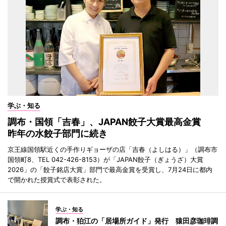
学ぶ・知る
調布・国領「吉春」、JAPAN餃子大賞最高金賞
昨年の水餃子部門に続き
京王線国領駅近くの手作りギョーザの店「吉春（よしはる）」（調布市
国領町8、TEL 042-426-8153）が「JAPAN餃子（ぎょうざ）大賞
2026」の「餃子銘店大賞」部門で最高金賞を受賞し、7月24日に都内
で開かれた授賞式で表彰された。
学ぶ・知る
調布・狛江の「居場所ガイド」発行 猿田彦珈琲調