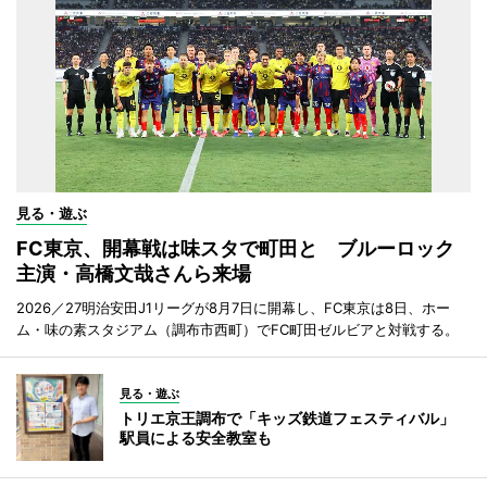
見る・遊ぶ
FC東京、開幕戦は味スタで町田と ブルーロック
主演・高橋文哉さんら来場
2026／27明治安田J1リーグが8月7日に開幕し、FC東京は8日、ホー
ム・味の素スタジアム（調布市西町）でFC町田ゼルビアと対戦する。
見る・遊ぶ
トリエ京王調布で「キッズ鉄道フェスティバル」
駅員による安全教室も