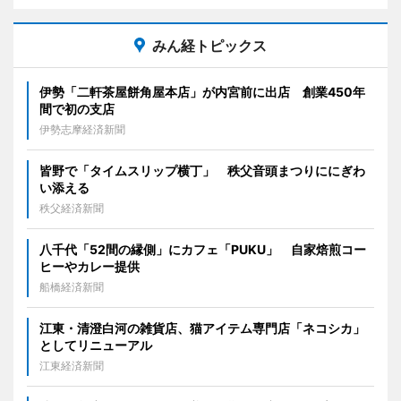
みん経トピックス
伊勢「二軒茶屋餅角屋本店」が内宮前に出店 創業450年
間で初の支店
伊勢志摩経済新聞
皆野で「タイムスリップ横丁」 秩父音頭まつりににぎわ
い添える
秩父経済新聞
八千代「52間の縁側」にカフェ「PUKU」 自家焙煎コー
ヒーやカレー提供
船橋経済新聞
江東・清澄白河の雑貨店、猫アイテム専門店「ネコシカ」
としてリニューアル
江東経済新聞