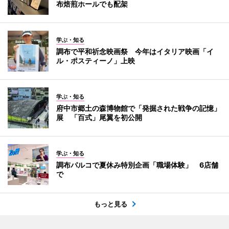
布焙煎ホールでも配架
学ぶ・知る
調布で平和祈念映画祭 今年はイタリア映画「イ
ル・ポスティーノ」上映
学ぶ・知る
府中市郷土の森博物館で「発掘された戦争の記憶」
展 「百式」尾翼を初公開
学ぶ・知る
調布パルコで夏休み特別企画「職場体験」 6店舗
で
もっと見る