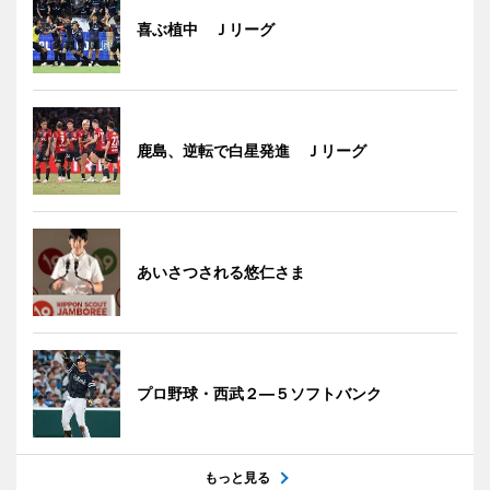
喜ぶ植中 Ｊリーグ
鹿島、逆転で白星発進 Ｊリーグ
あいさつされる悠仁さま
プロ野球・西武２―５ソフトバンク
もっと見る