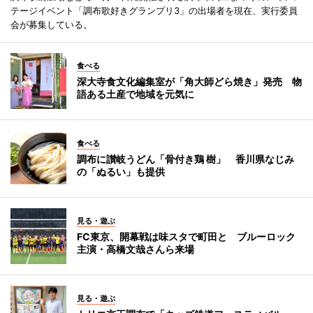
テージイベント「調布歌好きグランプリ3」の出場者を現在、実行委員
会が募集している。
食べる
深大寺食文化編集室が「角大師どら焼き」発売 物
語ある土産で地域を元気に
食べる
調布に讃岐うどん「骨付き鶏 樹」 香川県なじみ
の「ぬるい」も提供
見る・遊ぶ
FC東京、開幕戦は味スタで町田と ブルーロック
主演・高橋文哉さんら来場
見る・遊ぶ