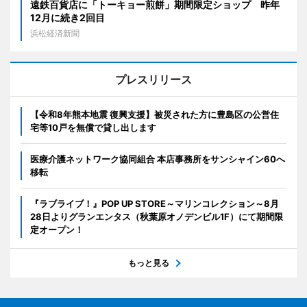
遠鉄百貨店に「トーキョー煎餅」期間限定ショップ 昨年
12月に続き2回目
浜松経済新聞
プレスリリース
【令和8年熊本地震 復興支援】被災された方に豊島区の公営住
宅等10戸を無償で貸し出します
医療介護ネットワーク協同組合 本店事務所をサンシャイン60へ
移転
『ラブライブ！』POP UP STORE～マリンコレクション～8月
28日よりグランエンタス（秋葉原オノデンビル1F）にて期間限
定オープン！
もっと見る