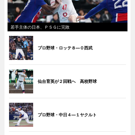
若手主体の日本、ＰＳＧに完敗
プロ野球・ロッテ８―０西武
仙台育英が２回戦へ 高校野球
プロ野球・中日４―１ヤクルト