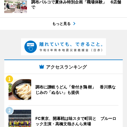
調布パルコで夏休み特別企画「職場体験」 6店舗
で
もっと見る
アクセスランキング
調布に讃岐うどん「骨付き鶏 樹」 香川県な
じみの「ぬるい」も提供
FC東京、開幕戦は味スタで町田と ブルーロ
ック主演・高橋文哉さんら来場