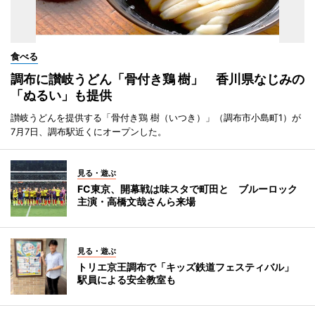
食べる
調布に讃岐うどん「骨付き鶏 樹」 香川県なじみの
「ぬるい」も提供
讃岐うどんを提供する「骨付き鶏 樹（いつき）」（調布市小島町1）が
7月7日、調布駅近くにオープンした。
見る・遊ぶ
FC東京、開幕戦は味スタで町田と ブルーロック
主演・高橋文哉さんら来場
見る・遊ぶ
トリエ京王調布で「キッズ鉄道フェスティバル」
駅員による安全教室も