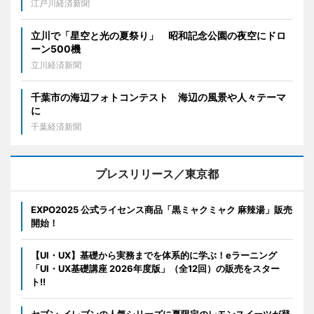
江戸川経済新聞
立川で「星空と光の夏祭り」 昭和記念公園の夜空にドロ
ーン500機
立川経済新聞
千葉市の海辺フォトコンテスト 海辺の風景や人々テーマ
に
千葉経済新聞
プレスリリース／東京都
EXPO2025 公式ライセンス商品「黒ミャクミャク 麻辣湯」販売
開始！
【UI・UX】基礎から実務までを体系的に学ぶ！eラーニング
「UI・UX基礎講座 2026年度版」（全12回）の販売をスター
ト!!
セブン‐イレブンの人気シリーズに夏限定のレモンスイーツが登