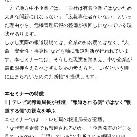
一方で地方中小企業では、「自社は有名企業ではないため
大きな問題にはならない」「広報専任者がいない」といっ
た理由から、危機管理広報の整備が後回しになっている現
状があります。
しかし実際の報道現場では、企業の知名度ではなく、“人
命・安全性・再発性”などを軸に報道判断が行われていま
す。本セミナーでは、そうした現実を踏まえ、中小企業が
最低限押さえるべき初動対応の考え方と、“いざという時
に止まらないための判断軸”を提供します。
本セミナーの特徴
1｜テレビ局報道局長が登壇 “報道される側”ではなく“報
道する側”の視点を学ぶ
本セミナーでは、テレビ局の報道局長が登壇。
「なぜ無名企業でも報道されるのか」「企業発表のどこを
見ているのか」「“隠している”と判断される瞬間とは何