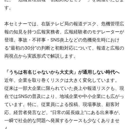
す。
本セミナーでは、在阪テレビ局の報道デスク、危機管理広
報の知見を持つ広報実務者、広報経験者のモデレーターが
登壇。事故・不祥事・SNS炎上などの危機発生時におけ
る“最初の30分”の判断と初動対応について、報道と広報の
両視点から実践形式で解説します。
「うちは有名じゃないから大丈夫」が通用しない時代へ
近年、企業を取り巻くリスクは大きく変化しています。
従来は一部大企業に限られていた炎上や報道リスクも、現
在ではSNSの普及により、地域企業や中小企業にも広がっ
ています。特に、従業員による投稿、現場事故、顧客対
応、経営者発言など、“日常の延長線上”にある出来事が、
一瞬で社会的な問題へ発展するケースも少なくありませ
ん。