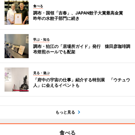
食べる
調布・国領「吉春」、JAPAN餃子大賞最高金賞
昨年の水餃子部門に続き
学ぶ・知る
調布・狛江の「居場所ガイド」発行 猿田彦珈琲調
布焙煎ホールでも配架
見る・遊ぶ
「府中の宇宙の仕事」紹介する特別展 「ウチュウ
人」に会えるイベントも
もっと見る
食べる