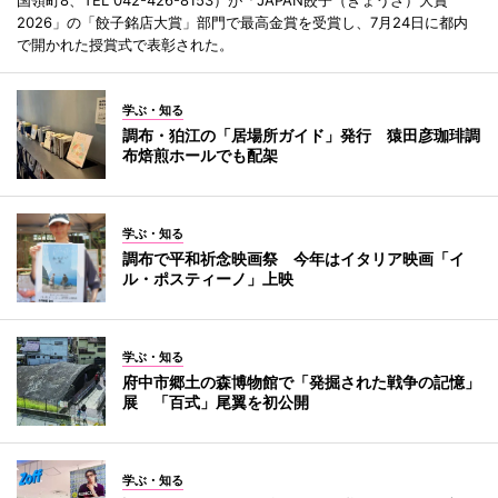
2026」の「餃子銘店大賞」部門で最高金賞を受賞し、7月24日に都内
で開かれた授賞式で表彰された。
学ぶ・知る
調布・狛江の「居場所ガイド」発行 猿田彦珈琲調
布焙煎ホールでも配架
学ぶ・知る
調布で平和祈念映画祭 今年はイタリア映画「イ
ル・ポスティーノ」上映
学ぶ・知る
府中市郷土の森博物館で「発掘された戦争の記憶」
展 「百式」尾翼を初公開
学ぶ・知る