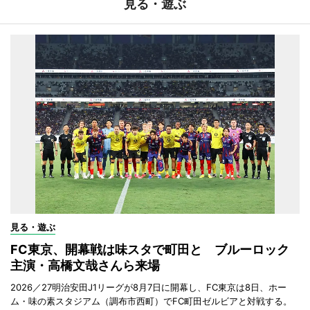
見る・遊ぶ
見る・遊ぶ
FC東京、開幕戦は味スタで町田と ブルーロック
主演・高橋文哉さんら来場
2026／27明治安田J1リーグが8月7日に開幕し、FC東京は8日、ホー
ム・味の素スタジアム（調布市西町）でFC町田ゼルビアと対戦する。