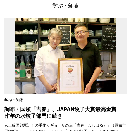
学ぶ・知る
学ぶ・知る
調布・国領「吉春」、JAPAN餃子大賞最高金賞
昨年の水餃子部門に続き
京王線国領駅近くの手作りギョーザの店「吉春（よしはる）」（調布市
国領町8、TEL 042-426-8153）が「JAPAN餃子（ぎょうざ）大賞