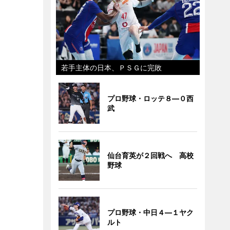
若手主体の日本、ＰＳＧに完敗
プロ野球・ロッテ８―０西
武
仙台育英が２回戦へ 高校
野球
プロ野球・中日４―１ヤク
ルト