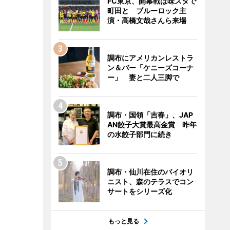
FC東京、開幕戦は味スタで
町田と ブルーロック主
演・高橋文哉さんら来場
調布にアメリカンレストラ
ン＆バー「ケニーズコーナ
ー」 妻と二人三脚で
調布・国領「吉春」、JAP
AN餃子大賞最高金賞 昨年
の水餃子部門に続き
調布・仙川在住のバイオリ
ニスト、森のテラスでコン
サートをシリーズ化
もっと見る