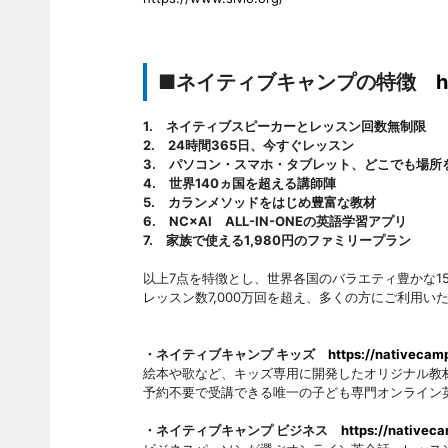
■ネイティブキャンプの特徴
h
1. ネイティブスピーカーとレッスン回数無制限
2. 24時間365日、今すぐレッスン
3. パソコン・スマホ・タブレット、どこでも場所
4. 世界140ヵ国を超える講師陣
5. カランメソッドをはじめ豊富な教材
6. NC×AI ALL-IN-ONEの英語学習アプリ
7. 家族で使える1,980円のファミリープラン
以上7点を特徴とし、世界各国のバラエティ豊かな15
レッスン数7,000万回を超え、多くの方にご利用い
・ネイティブキャンプ キッズ
https://nativecam
絵本や歌など、キッズ専用に開発したオリジナル教材
予約不要で受講できる唯一の子ども専門オンライン
・ネイティブキャンプ ビジネス
https://nativec