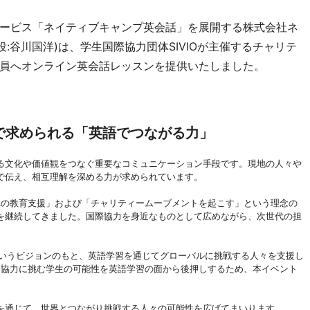
ービス「ネイティブキャンプ英会話」を展開する株式会社ネ
:谷川国洋)は、学生国際協力団体SIVIOが主催するチャリテ
員へオンライン英会話レッスンを提供いたしました。
で求められる「英語でつながる力」
る文化や価値観をつなぐ重要なコミュニケーション手段です。現地の人々や
で伝え、相互理解を深める力が求められています。
スへの教育支援」および「チャリティームーブメントを起こす」という理念の
を継続してきました。国際協力を身近なものとして広めながら、次世代の担
というビジョンのもと、英語学習を通じてグローバルに挑戦する人々を支援し
国際協力に挑む学生の可能性を英語学習の面から後押しするため、本イベント
を通じて、世界とつながり挑戦する人々の可能性を広げてまいります。