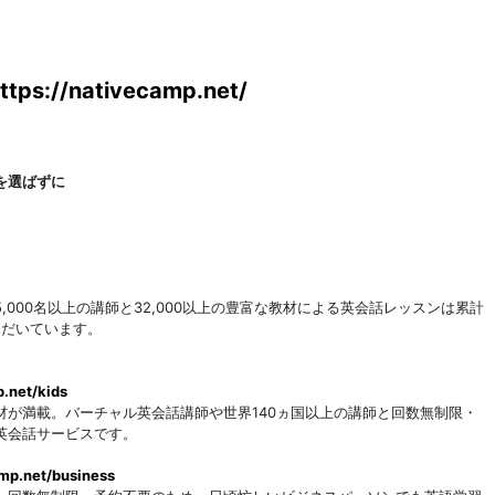
ttps://nativecamp.net/
を選ばずに
,000名以上の講師と32,000以上の豊富な教材による英会話レッスンは累計
ただいています。
p.net/kids
が満載。バーチャル英会話講師や世界140ヵ国以上の講師と回数無制限・
英会話サービスです。
amp.net/business