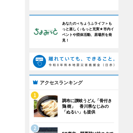
あなたの＜ちょうふライフ＞も
っと楽しく♪もっと充実★市内イ
ベントや団体活動、居場所を発
見！
アクセスランキング
調布に讃岐うどん「骨付き
鶏 樹」 香川県なじみの
「ぬるい」も提供