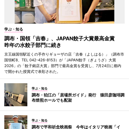
学ぶ・知る
調布・国領「吉春」、JAPAN餃子大賞最高金賞
昨年の水餃子部門に続き
京王線国領駅近くの手作りギョーザの店「吉春（よしはる）」（調布市
国領町8、TEL 042-426-8153）が「JAPAN餃子（ぎょうざ）大賞
2026」の「餃子銘店大賞」部門で最高金賞を受賞し、7月24日に都内
で開かれた授賞式で表彰された。
学ぶ・知る
調布・狛江の「居場所ガイド」発行 猿田彦珈琲調
布焙煎ホールでも配架
学ぶ・知る
調布で平和祈念映画祭 今年はイタリア映画「イ