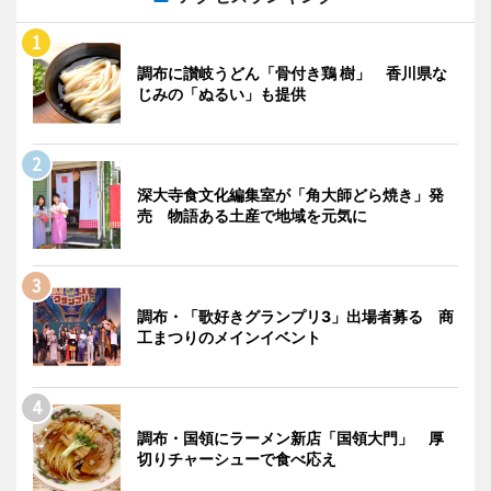
調布に讃岐うどん「骨付き鶏 樹」 香川県な
じみの「ぬるい」も提供
深大寺食文化編集室が「角大師どら焼き」発
売 物語ある土産で地域を元気に
調布・「歌好きグランプリ3」出場者募る 商
工まつりのメインイベント
調布・国領にラーメン新店「国領大門」 厚
切りチャーシューで食べ応え