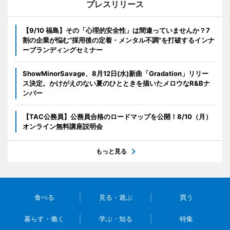
プレスリリース
【9/10 福島】その「心理的安全性」は間違っていませんか？7
割の企業が悩む“採用後の定着・メンタル不調”を打破するインナ
ーブランディングセミナー
ShowMinorSavage、8月12日(水)新曲「Gradation」リリー
ス決定。かけがえのない夏のひとときを描いたメロウなR&Bナ
ンバー
【TAC公務員】公務員合格のロードマップを公開！8/10（月）
オンライン無料講座説明会
もっと見る
食べる
見る・遊ぶ
買う
暮らす・働く
学ぶ・知る
特集