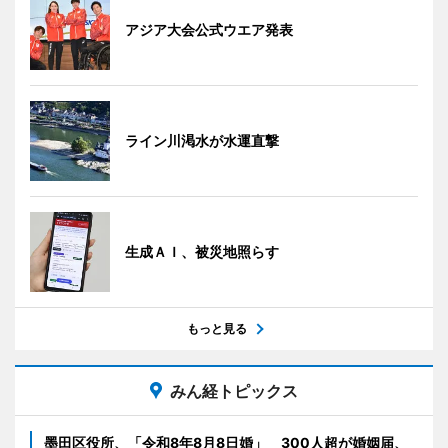
アジア大会公式ウエア発表
ライン川渇水が水運直撃
生成ＡＩ、被災地照らす
もっと見る
みん経トピックス
墨田区役所、「令和8年8月8日婚」 300人超が婚姻届、