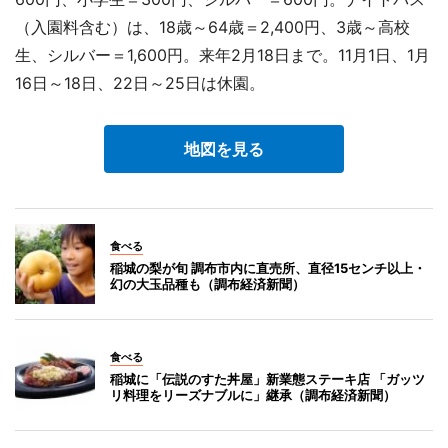
（入園料含む）は、18歳～64歳＝2,400円、3歳～高校
生、シルバー＝1,600円。来年2月18日まで。11月1日、1月
16日～18日、22日～25日は休園。
地図を見る
食べる
稲城の梨が旬 調布市内に直売所、直径15センチ以上・
幻の大玉品種も（調布経済新聞）
食べる
稲城に「伝説のすた丼屋」新業態ステーキ店 「ガッツ
リ料理をリーズナブルに」継承（調布経済新聞）