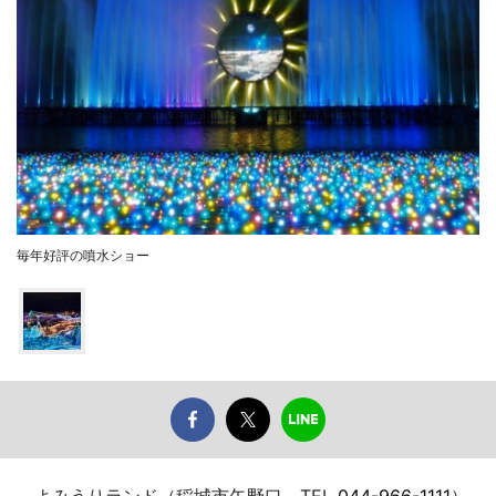
毎年好評の噴水ショー
よみうりランド（稲城市矢野口、TEL
044-966-1111
）