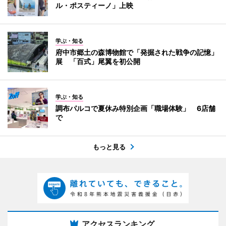
ル・ポスティーノ」上映
学ぶ・知る
府中市郷土の森博物館で「発掘された戦争の記憶」
展 「百式」尾翼を初公開
学ぶ・知る
調布パルコで夏休み特別企画「職場体験」 6店舗
で
もっと見る
アクセスランキング