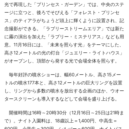
光で再現した「プリンセス・ガーデン」では、中央のステ
ージに立つと、後ろでそびえる「フォレスト・プリンセ
ス」のティアラがちょうど頭上に輝くように設置され、記
念撮影ができる。「ラブリーストリームエリア」では新た
に霧の演出を加えた「ラブリー・ミステリアス」なども用
意。11月16日には、「未来を照らす光」をテーマにした、
高さ12メートルの光の灯台「ジュエリー・ライトハウス」
がオープンし、頂部から発する光で会場全体を照らす。
毎年好評の噴水ショーは、幅60メートル、高さ15メー
トルの噴水177本と、高さ12メートルの巨大リングを設置
し、リングから多数の噴水を放出する企画のほか、ウオー
タースクリーンも導入するなどして会場を盛り上げる。
開催時間は16時～20時30分（12月16日～25日は21時ま
で）。ナイト入園料は、18歳以上＝1,400円、中高生＝
600円、小学生＝300円、シルバー＝600円。ナイトパス