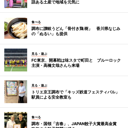
語ある土産で地域を元気に
食べる
調布に讃岐うどん「骨付き鶏 樹」 香川県なじみ
の「ぬるい」も提供
見る・遊ぶ
FC東京、開幕戦は味スタで町田と ブルーロック
主演・高橋文哉さんら来場
見る・遊ぶ
トリエ京王調布で「キッズ鉄道フェスティバル」
駅員による安全教室も
食べる
調布・国領「吉春」、JAPAN餃子大賞最高金賞