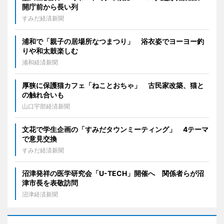
開庁前から長い列
すみだ経済新聞
浦和で「親子の居場所なつまつり」 浴衣姿でヨーヨー釣
りや和太鼓楽しむ
浦和経済新聞
厚狭に保護猫カフェ「ねことおちゃ」 古民家改築、猫と
の触れ合いも
山口宇部経済新聞
文花で学生企画の「すみだタウンミーティング」 4テーマ
で意見交換
すみだ経済新聞
沼津発祥の医学研究会「U-TECH」開催へ 関係者らが沼
津市長を表敬訪問
沼津経済新聞