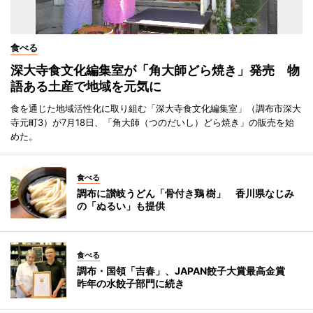
食べる
深大寺食文化編集室が「角大師どら焼き」発売 物
語ある土産で地域を元気に
食を通じた地域活性化に取り組む「深大寺食文化編集室」（調布市深大
寺元町3）が7月18日、「角大師（つのだいし）どら焼き」の販売を始
めた。
食べる
調布に讃岐うどん「骨付き鶏 樹」 香川県なじみ
の「ぬるい」も提供
食べる
調布・国領「吉春」、JAPAN餃子大賞最高金賞
昨年の水餃子部門に続き