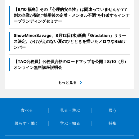
【9/10 福島】その「心理的安全性」は間違っていませんか？7
割の企業が悩む“採用後の定着・メンタル不調”を打破するインナ
ーブランディングセミナー
ShowMinorSavage、8月12日(水)新曲「Gradation」リリー
ス決定。かけがえのない夏のひとときを描いたメロウなR&Bナ
ンバー
【TAC公務員】公務員合格のロードマップを公開！8/10（月）
オンライン無料講座説明会
もっと見る
食べる
見る・遊ぶ
買う
暮らす・働く
学ぶ・知る
特集