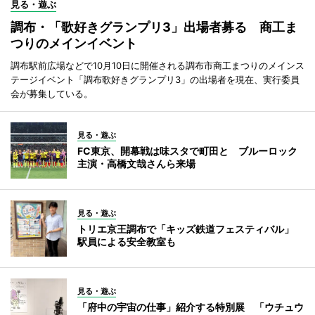
見る・遊ぶ
調布・「歌好きグランプリ3」出場者募る 商工ま
つりのメインイベント
調布駅前広場などで10月10日に開催される調布市商工まつりのメインス
テージイベント「調布歌好きグランプリ3」の出場者を現在、実行委員
会が募集している。
見る・遊ぶ
FC東京、開幕戦は味スタで町田と ブルーロック
主演・高橋文哉さんら来場
見る・遊ぶ
トリエ京王調布で「キッズ鉄道フェスティバル」
駅員による安全教室も
見る・遊ぶ
「府中の宇宙の仕事」紹介する特別展 「ウチュウ