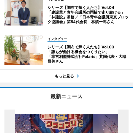
シリーズ【調布で輝く人たち】Vol.04
「建設業と青年会議所の両輪で走り続ける」
「林建設」常務／「日本青年会議所東京ブロッ
ク協議会」第54代会長 林慎一郎さん
インタビュー
シリーズ【調布で輝く人たち】Vol.03
「誰もが働ける機会をつくりたい」
「非営利型株式会社Polaris」共同代表・大槻
昌美さん
もっと見る
最新ニュース