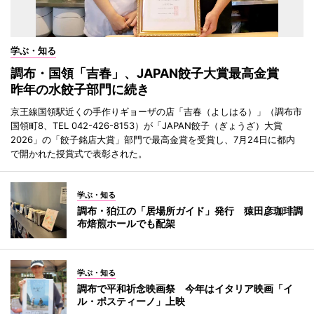
学ぶ・知る
調布・国領「吉春」、JAPAN餃子大賞最高金賞
昨年の水餃子部門に続き
京王線国領駅近くの手作りギョーザの店「吉春（よしはる）」（調布市
国領町8、TEL 042-426-8153）が「JAPAN餃子（ぎょうざ）大賞
2026」の「餃子銘店大賞」部門で最高金賞を受賞し、7月24日に都内
で開かれた授賞式で表彰された。
学ぶ・知る
調布・狛江の「居場所ガイド」発行 猿田彦珈琲調
布焙煎ホールでも配架
学ぶ・知る
調布で平和祈念映画祭 今年はイタリア映画「イ
ル・ポスティーノ」上映