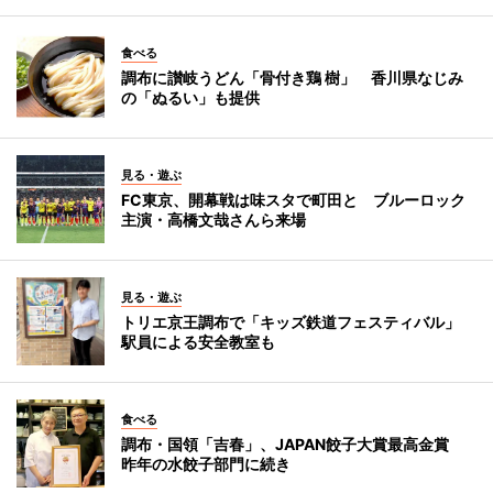
食べる
調布に讃岐うどん「骨付き鶏 樹」 香川県なじみ
の「ぬるい」も提供
見る・遊ぶ
FC東京、開幕戦は味スタで町田と ブルーロック
主演・高橋文哉さんら来場
見る・遊ぶ
トリエ京王調布で「キッズ鉄道フェスティバル」
駅員による安全教室も
食べる
調布・国領「吉春」、JAPAN餃子大賞最高金賞
昨年の水餃子部門に続き