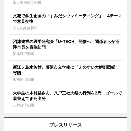
山口宇部経済新聞
文花で学生企画の「すみだタウンミーティング」 4テーマ
で意見交換
すみだ経済新聞
沼津発祥の医学研究会「U-TECH」開催へ 関係者らが沼
津市長を表敬訪問
沼津経済新聞
新江ノ島水族館、藤沢市立学校に「えのすい大解剖図鑑」
寄贈
湘南経済新聞
大学生の木村栞さん、八戸三社大祭の行列を2周 ゴールで
着替えてまた出発
八戸経済新聞
プレスリリース