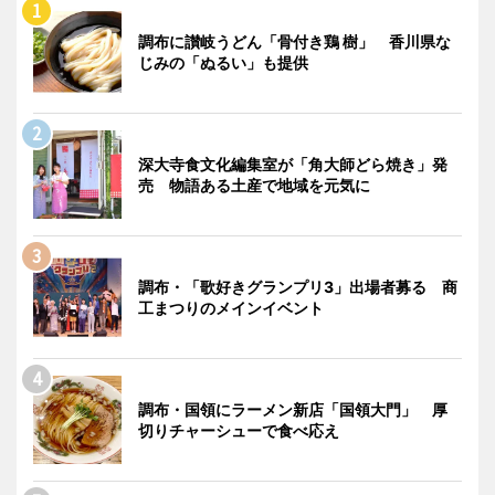
調布に讃岐うどん「骨付き鶏 樹」 香川県な
じみの「ぬるい」も提供
深大寺食文化編集室が「角大師どら焼き」発
売 物語ある土産で地域を元気に
調布・「歌好きグランプリ3」出場者募る 商
工まつりのメインイベント
調布・国領にラーメン新店「国領大門」 厚
切りチャーシューで食べ応え