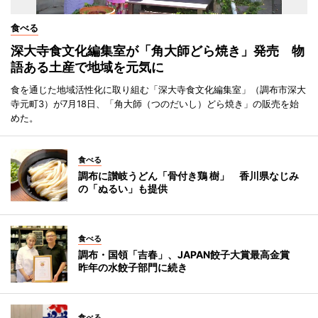
食べる
深大寺食文化編集室が「角大師どら焼き」発売 物
語ある土産で地域を元気に
食を通じた地域活性化に取り組む「深大寺食文化編集室」（調布市深大
寺元町3）が7月18日、「角大師（つのだいし）どら焼き」の販売を始
めた。
食べる
調布に讃岐うどん「骨付き鶏 樹」 香川県なじみ
の「ぬるい」も提供
食べる
調布・国領「吉春」、JAPAN餃子大賞最高金賞
昨年の水餃子部門に続き
食べる