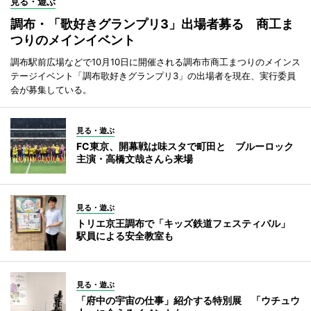
見る・遊ぶ
調布・「歌好きグランプリ3」出場者募る 商工ま
つりのメインイベント
調布駅前広場などで10月10日に開催される調布市商工まつりのメインス
テージイベント「調布歌好きグランプリ3」の出場者を現在、実行委員
会が募集している。
見る・遊ぶ
FC東京、開幕戦は味スタで町田と ブルーロック
主演・高橋文哉さんら来場
見る・遊ぶ
トリエ京王調布で「キッズ鉄道フェスティバル」
駅員による安全教室も
見る・遊ぶ
「府中の宇宙の仕事」紹介する特別展 「ウチュウ