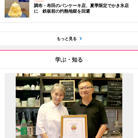
調布・布田のパンケーキ店、夏季限定でかき氷店
に 鉄板前の灼熱地獄を回避
もっと見る
学ぶ・知る