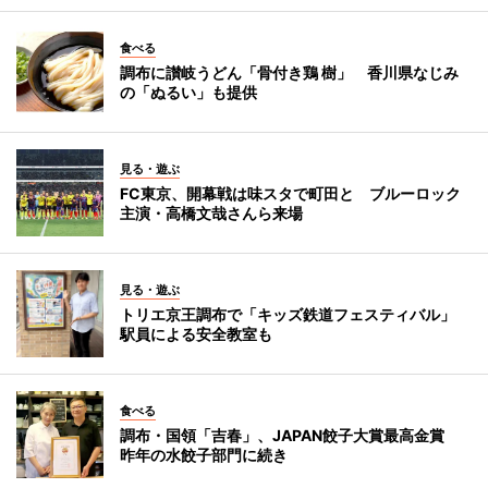
食べる
調布に讃岐うどん「骨付き鶏 樹」 香川県なじみ
の「ぬるい」も提供
見る・遊ぶ
FC東京、開幕戦は味スタで町田と ブルーロック
主演・高橋文哉さんら来場
見る・遊ぶ
トリエ京王調布で「キッズ鉄道フェスティバル」
駅員による安全教室も
食べる
調布・国領「吉春」、JAPAN餃子大賞最高金賞
昨年の水餃子部門に続き