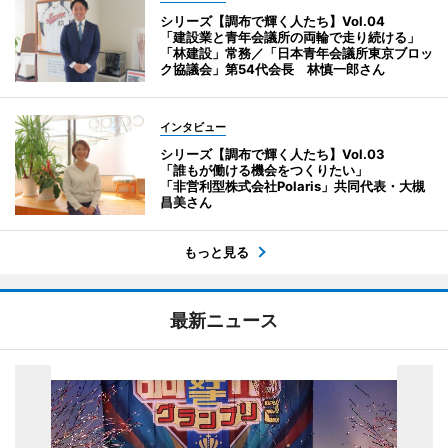
シリーズ【調布で輝く人たち】Vol.04
「建設業と青年会議所の両輪で走り続ける」
「林建設」常務／「日本青年会議所東京ブロッ
ク協議会」第54代会長 林慎一郎さん
インタビュー
シリーズ【調布で輝く人たち】Vol.03
「誰もが働ける機会をつくりたい」
「非営利型株式会社Polaris」共同代表・大槻
昌美さん
もっと見る
最新ニュース