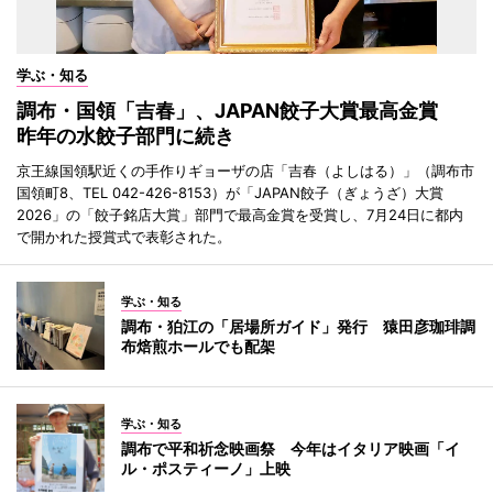
学ぶ・知る
調布・国領「吉春」、JAPAN餃子大賞最高金賞
昨年の水餃子部門に続き
京王線国領駅近くの手作りギョーザの店「吉春（よしはる）」（調布市
国領町8、TEL 042-426-8153）が「JAPAN餃子（ぎょうざ）大賞
2026」の「餃子銘店大賞」部門で最高金賞を受賞し、7月24日に都内
で開かれた授賞式で表彰された。
学ぶ・知る
調布・狛江の「居場所ガイド」発行 猿田彦珈琲調
布焙煎ホールでも配架
学ぶ・知る
調布で平和祈念映画祭 今年はイタリア映画「イ
ル・ポスティーノ」上映