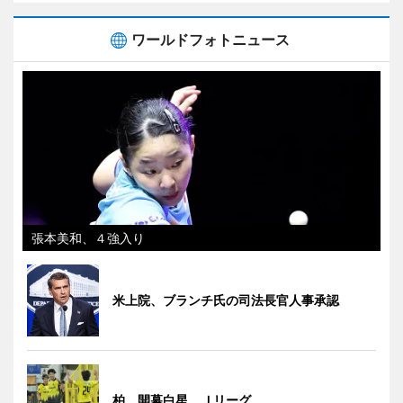
ワールドフォトニュース
張本美和、４強入り
米上院、ブランチ氏の司法長官人事承認
柏、開幕白星 Ｊリーグ