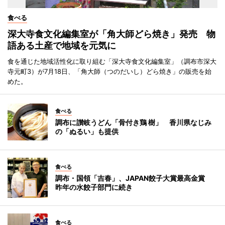
食べる
深大寺食文化編集室が「角大師どら焼き」発売 物
語ある土産で地域を元気に
食を通じた地域活性化に取り組む「深大寺食文化編集室」（調布市深大
寺元町3）が7月18日、「角大師（つのだいし）どら焼き」の販売を始
めた。
食べる
調布に讃岐うどん「骨付き鶏 樹」 香川県なじみ
の「ぬるい」も提供
食べる
調布・国領「吉春」、JAPAN餃子大賞最高金賞
昨年の水餃子部門に続き
食べる