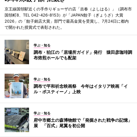
京王線国領駅近くの手作りギョーザの店「吉春（よしはる）」（調布市
国領町8、TEL 042-426-8153）が「JAPAN餃子（ぎょうざ）大賞
2026」の「餃子銘店大賞」部門で最高金賞を受賞し、7月24日に都内
で開かれた授賞式で表彰された。
学ぶ・知る
調布・狛江の「居場所ガイド」発行 猿田彦珈琲調
布焙煎ホールでも配架
学ぶ・知る
調布で平和祈念映画祭 今年はイタリア映画「イ
ル・ポスティーノ」上映
学ぶ・知る
府中市郷土の森博物館で「発掘された戦争の記憶」
展 「百式」尾翼を初公開