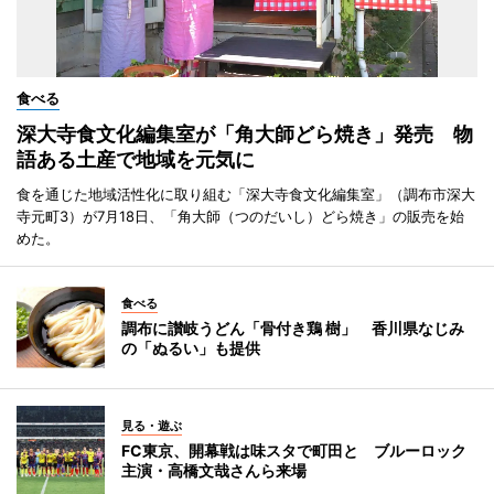
食べる
深大寺食文化編集室が「角大師どら焼き」発売 物
語ある土産で地域を元気に
食を通じた地域活性化に取り組む「深大寺食文化編集室」（調布市深大
寺元町3）が7月18日、「角大師（つのだいし）どら焼き」の販売を始
めた。
食べる
調布に讃岐うどん「骨付き鶏 樹」 香川県なじみ
の「ぬるい」も提供
見る・遊ぶ
FC東京、開幕戦は味スタで町田と ブルーロック
主演・高橋文哉さんら来場