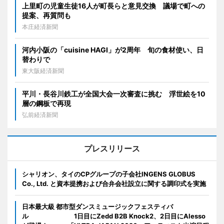
上里町の児童生徒16人が町長らと意見交換 議場で町への
提案、再質問も
本庄経済新聞
河内小阪の「cuisine HAGI」が2周年 旬の食材使い、日
替わりで
東大阪経済新聞
平川・長谷川鉄工が全国大会一次審査に挑む 浮世絵を10
層の鋼板で再現
弘前経済新聞
プレスリリース
シャリオン、タイのCPグループの子会社INGENS GLOBUS
Co., Ltd. と資本提携および合弁会社設立に関する調印式を実施
日本最大級 都市型ダンスミュージックフェスティバ
ル 1日目にZedd B2B Knock2、2日目にAlesso