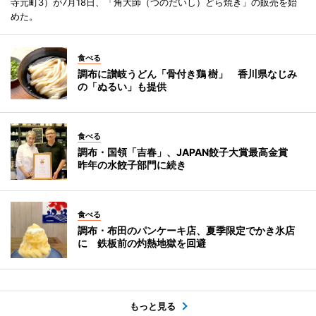
寺元町3）が7月18日、「角大師（つのだいし）どら焼き」の販売を始
めた。
食べる
調布に讃岐うどん「骨付き鶏 樹」 香川県なじみ
の「ぬるい」も提供
食べる
調布・国領「吉春」、JAPAN餃子大賞最高金賞
昨年の水餃子部門に続き
食べる
調布・布田のパンケーキ店、夏季限定でかき氷店
に 鉄板前の灼熱地獄を回避
もっと見る