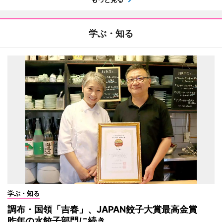
学ぶ・知る
学ぶ・知る
調布・国領「吉春」、JAPAN餃子大賞最高金賞
昨年の水餃子部門に続き