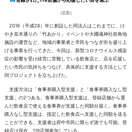
登録された119店舗から応援したい店を選ぶ
［広告］
2016（平成28）年に創設した同法人はこれまでに、け
やき並木通りの「竹あかり」イベントや大國魂神社前角地
施設の運営など、地域の事業者と市民をつなぎ街を盛り上
げる事業を行ってきた。今回は、新型コロナウイルス感染
症の影響を受け経営に苦難している飲食店と、店を応援し
たい市民の気持ちをつなげ、具体的に支援する方法として
同プロジェクトを立ち上げた。
支援方法は「食事券購入型支援」と「食事券購入なし型
支援」の2つある。食事券購入型支援は、登録店舗から選
んだ飲食店で使える食事券が支援した同額分届く。食事券
購入なし型支援は、指定した飲食店へ支援した同額を送る
ことができる。支援者は府中市民に限らず誰でも可能。登
録店は現在、119店舗参加している。