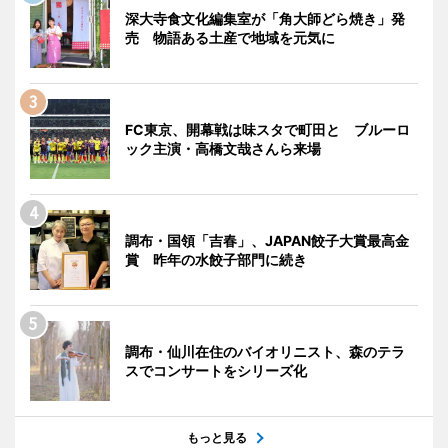
深大寺食文化編集室が「角大師どら焼き」発
売 物語ある土産で地域を元気に
FC東京、開幕戦は味スタで町田と ブルーロ
ック主演・高橋文哉さんら来場
調布・国領「吉春」、JAPAN餃子大賞最高金
賞 昨年の水餃子部門に続き
調布・仙川在住のバイオリニスト、森のテラ
スでコンサートをシリーズ化
もっと見る