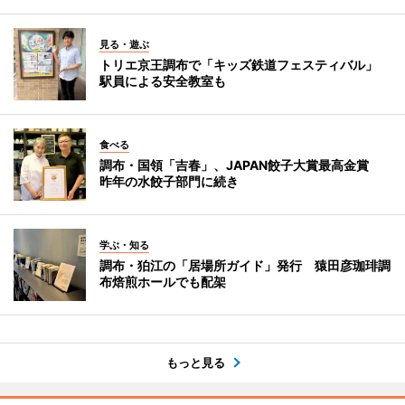
見る・遊ぶ
トリエ京王調布で「キッズ鉄道フェスティバル」
駅員による安全教室も
食べる
調布・国領「吉春」、JAPAN餃子大賞最高金賞
昨年の水餃子部門に続き
学ぶ・知る
調布・狛江の「居場所ガイド」発行 猿田彦珈琲調
布焙煎ホールでも配架
もっと見る