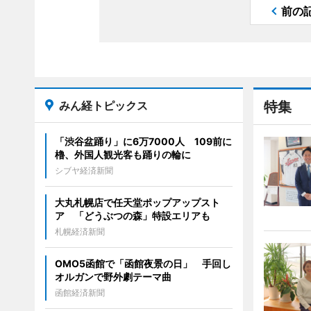
前の
みん経トピックス
特集
「渋谷盆踊り」に6万7000人 109前に
櫓、外国人観光客も踊りの輪に
シブヤ経済新聞
大丸札幌店で任天堂ポップアップスト
ア 「どうぶつの森」特設エリアも
札幌経済新聞
OMO5函館で「函館夜景の日」 手回し
オルガンで野外劇テーマ曲
函館経済新聞