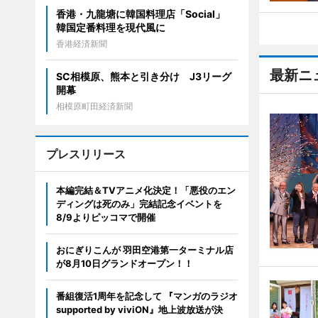
香港・九龍塘に韓国料理店「Social」
韓国定番料理を現代風に
香港経済新聞
最新ニ
SC相模原、熊本と引き分け J3リーグ
開幕
相模原町田経済新聞
プレスリリース
本編完結＆TVアニメ化決定！「悪役のエン
ディングは死のみ」完結記念イベントを
8/9よりピッコマで開催
おにぎりこんが 羽田空港第一ターミナル店
が8月10日グランドオープン！！
番組復活1周年を記念して 『マンガのラジオ
supported by viviON』地上波放送が決