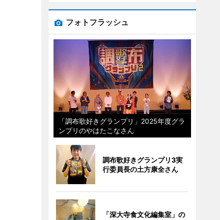
フォトフラッシュ
「調布歌好きグランプリ」2025年度グラ
ンプリのやはたこなさん
調布歌好きグランプリ3実
行委員長の土方康全さん
「深大寺食文化編集室」の