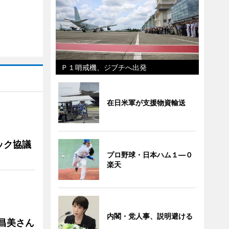
Ｐ１哨戒機、ジブチへ出発
在日米軍が支援物資輸送
ック協議
プロ野球・日本ハム１―０
楽天
内閣・党人事、説明避ける
槻昌美さん