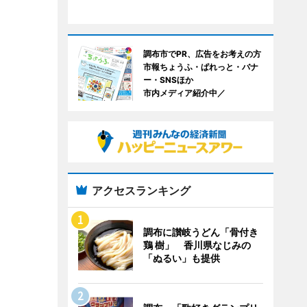
調布市でPR、広告をお考えの方
市報ちょうふ・ぱれっと・バナ
ー・SNSほか
市内メディア紹介中／
アクセスランキング
調布に讃岐うどん「骨付き
鶏 樹」 香川県なじみの
「ぬるい」も提供