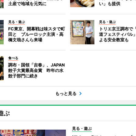
土産で地域を元気に
い」も提供
見る・遊ぶ
見る・遊ぶ
FC東京、開幕戦は味スタで町
トリエ京王調布で
田と ブルーロック主演・高
道フェスティバル
橋文哉さんら来場
よる安全教室も
食べる
調布・国領「吉春」、JAPAN
餃子大賞最高金賞 昨年の水
餃子部門に続き
もっと見る
遊ぶ
見る・遊ぶ