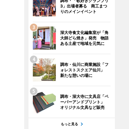
調布・「歌好きグランプリ
3」出場者募る 商工まつ
りのメインイベント
深大寺食文化編集室が「角
大師どら焼き」発売 物語
ある土産で地域を元気に
調布・仙川に商業施設「フ
ォレストスクエア仙川」
新たな憩いの場に
調布・深大寺に文具店「ペ
ーパーアンドプリント」
オリジナル文具など販売
もっと見る