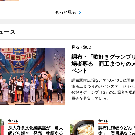
もっと見る
ュース
見る・遊ぶ
調布・「歌好きグランプリ
場者募る 商工まつりの
ベント
調布駅前広場などで10月10日に開
市商工まつりのメインステージイベ
歌好きグランプリ3」の出場者を現
員会が募集している。
食べる
食べる
深大寺食文化編集室が「角大
調布に讃岐うどん
師どら焼き」発売 物語ある
樹」 香川県なじ