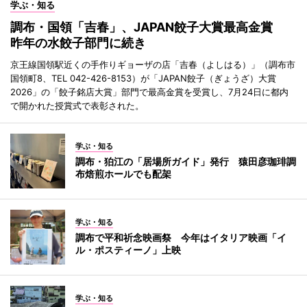
学ぶ・知る
調布・国領「吉春」、JAPAN餃子大賞最高金賞
昨年の水餃子部門に続き
京王線国領駅近くの手作りギョーザの店「吉春（よしはる）」（調布市
国領町8、TEL 042-426-8153）が「JAPAN餃子（ぎょうざ）大賞
2026」の「餃子銘店大賞」部門で最高金賞を受賞し、7月24日に都内
で開かれた授賞式で表彰された。
学ぶ・知る
調布・狛江の「居場所ガイド」発行 猿田彦珈琲調
布焙煎ホールでも配架
学ぶ・知る
調布で平和祈念映画祭 今年はイタリア映画「イ
ル・ポスティーノ」上映
学ぶ・知る