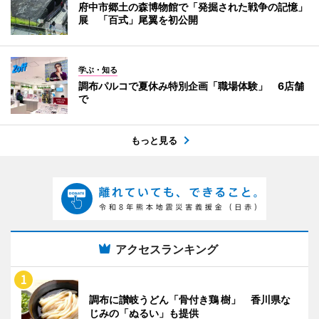
府中市郷土の森博物館で「発掘された戦争の記憶」
展 「百式」尾翼を初公開
学ぶ・知る
調布パルコで夏休み特別企画「職場体験」 6店舗
で
もっと見る
アクセスランキング
調布に讃岐うどん「骨付き鶏 樹」 香川県な
じみの「ぬるい」も提供