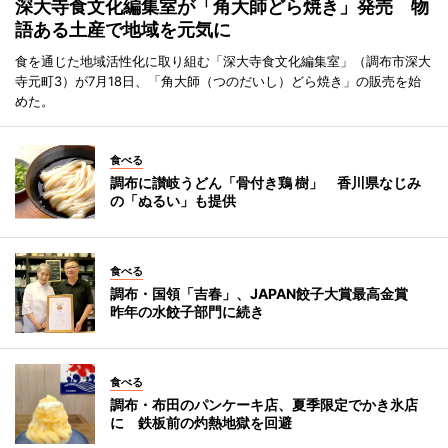
深大寺食文化編集室が「角大師どら焼き」発売 物
語ある土産で地域を元気に
食を通じた地域活性化に取り組む「深大寺食文化編集室」（調布市深大
寺元町3）が7月18日、「角大師（つのだいし）どら焼き」の販売を始
めた。
食べる
調布に讃岐うどん「骨付き鶏 樹」 香川県なじみ
の「ぬるい」も提供
食べる
調布・国領「吉春」、JAPAN餃子大賞最高金賞
昨年の水餃子部門に続き
食べる
調布・布田のパンケーキ店、夏季限定でかき氷店
に 鉄板前の灼熱地獄を回避