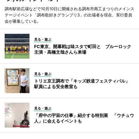
調布駅前広場などで10月10日に開催される調布市商工まつりのメインス
テージイベント「調布歌好きグランプリ3」の出場者を現在、実行委員
会が募集している。
見る・遊ぶ
FC東京、開幕戦は味スタで町田と ブルーロック
主演・高橋文哉さんら来場
見る・遊ぶ
トリエ京王調布で「キッズ鉄道フェスティバル」
駅員による安全教室も
見る・遊ぶ
「府中の宇宙の仕事」紹介する特別展 「ウチュウ
人」に会えるイベントも