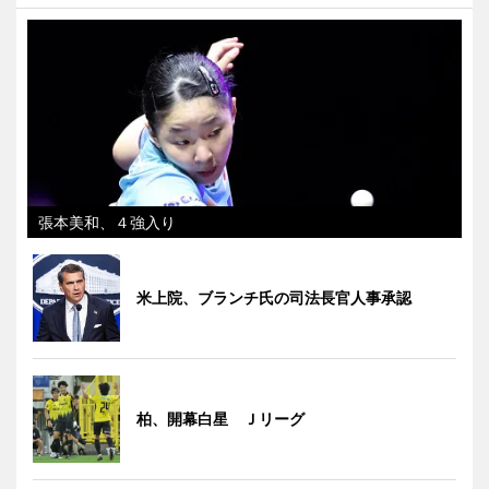
張本美和、４強入り
米上院、ブランチ氏の司法長官人事承認
柏、開幕白星 Ｊリーグ