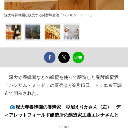
深大寺養蜂園が販売する発酵蜂蜜酒「ハンサム・ミード」
深大寺養蜂園などの蜂蜜を使って醸造した発酵蜂蜜酒
「ハンサム・ミード」の直売会が9月15日、トリエ京王調
布で開催された。
深大寺養蜂園の養蜂家 杉沼えりかさん（左） デ
ィアレットフィールド醸造所の醸造家工藤エレナさんと
［広告］