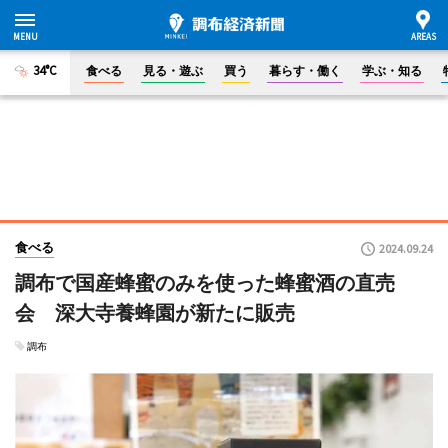
34°C
食べる
見る・遊ぶ
買う
暮らす・働く
学ぶ・知る
食べる
2024.09.24
調布で国産蜂蜜のみを使った蜂蜜酒の直売
会 深大寺養蜂園が新たに販売
調布