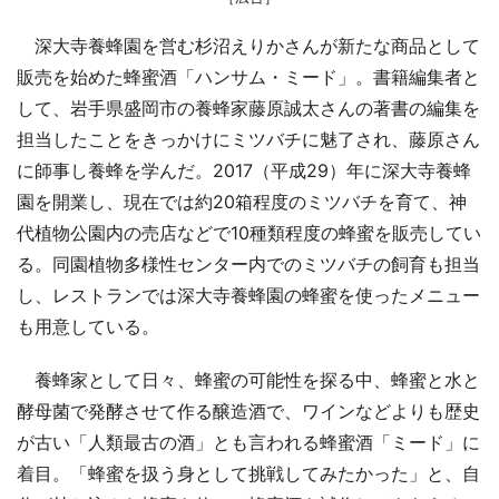
深大寺養蜂園を営む杉沼えりかさんが新たな商品として
販売を始めた蜂蜜酒「ハンサム・ミード」。書籍編集者と
して、岩手県盛岡市の養蜂家藤原誠太さんの著書の編集を
担当したことをきっかけにミツバチに魅了され、藤原さん
に師事し養蜂を学んだ。2017（平成29）年に深大寺養蜂
園を開業し、現在では約20箱程度のミツバチを育て、神
代植物公園内の売店などで10種類程度の蜂蜜を販売してい
る。同園植物多様性センター内でのミツバチの飼育も担当
し、レストランでは深大寺養蜂園の蜂蜜を使ったメニュー
も用意している。
養蜂家として日々、蜂蜜の可能性を探る中、蜂蜜と水と
酵母菌で発酵させて作る醸造酒で、ワインなどよりも歴史
が古い「人類最古の酒」とも言われる蜂蜜酒「ミード」に
着目。「蜂蜜を扱う身として挑戦してみたかった」と、自