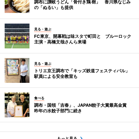
調布に讃岐うどん「骨付き鶏 樹」 香川県なじみ
の「ぬるい」も提供
見る・遊ぶ
FC東京、開幕戦は味スタで町田と ブルーロック
主演・高橋文哉さんら来場
見る・遊ぶ
トリエ京王調布で「キッズ鉄道フェスティバル」
駅員による安全教室も
食べる
調布・国領「吉春」、JAPAN餃子大賞最高金賞
昨年の水餃子部門に続き
もっと見る