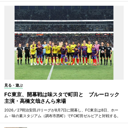
見る・遊ぶ
FC東京、開幕戦は味スタで町田と ブルーロック
主演・高橋文哉さんら来場
2026／27明治安田J1リーグが8月7日に開幕し、FC東京は8日、ホー
ム・味の素スタジアム（調布市西町）でFC町田ゼルビアと対戦する。