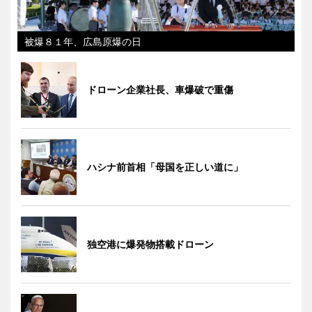
被爆８１年、広島原爆の日
ドローン企業社長、車爆破で重傷
ハシナ前首相「母国を正しい道に」
独空港に爆発物搭載ドローン