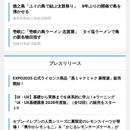
徳之島「ユイの島で結ぶ太鼓祭り」 9年ぶりの開催で島を
沸かせる
奄美群島南三島経済新聞
壱岐に「壱岐の島ラーメン 志賀屋」 タイ塩ラーメンで島
の新名物目指す
壱岐対馬経済新聞
プレスリリース
EXPO2025 公式ライセンス商品「黒ミャクミャク 麻辣湯」販売
開始！
【UI・UX】基礎から実務までを体系的に学ぶ！eラーニング
「UI・UX基礎講座 2026年度版」（全12回）の販売をスター
ト!!
セブン‐イレブンの人気シリーズに夏限定のレモンスイーツが登
場！「爽やかレモンもこ」＆「かじるレモンチーズケーキ」が