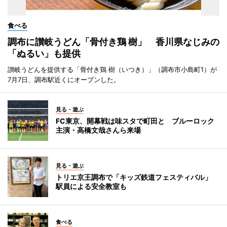
食べる
調布に讃岐うどん「骨付き鶏 樹」 香川県なじみの
「ぬるい」も提供
讃岐うどんを提供する「骨付き鶏 樹（いつき）」（調布市小島町1）が
7月7日、調布駅近くにオープンした。
見る・遊ぶ
FC東京、開幕戦は味スタで町田と ブルーロック
主演・高橋文哉さんら来場
見る・遊ぶ
トリエ京王調布で「キッズ鉄道フェスティバル」
駅員による安全教室も
食べる