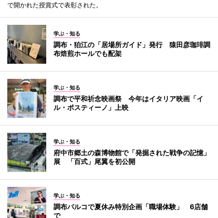
で開かれた授賞式で表彰された。
学ぶ・知る
調布・狛江の「居場所ガイド」発行 猿田彦珈琲調
布焙煎ホールでも配架
学ぶ・知る
調布で平和祈念映画祭 今年はイタリア映画「イ
ル・ポスティーノ」上映
学ぶ・知る
府中市郷土の森博物館で「発掘された戦争の記憶」
展 「百式」尾翼を初公開
学ぶ・知る
調布パルコで夏休み特別企画「職場体験」 6店舗
で