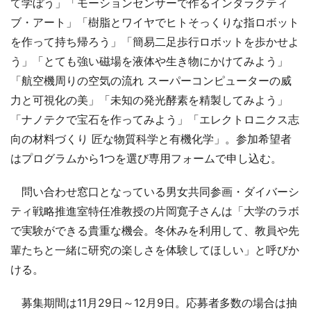
て学ぼう」「モーションセンサーで作るインタラクティ
ブ・アート」「樹脂とワイヤでヒトそっくりな指ロボット
を作って持ち帰ろう」「簡易二足歩行ロボットを歩かせよ
う」「とても強い磁場を液体や生き物にかけてみよう」
「航空機周りの空気の流れ スーパーコンピューターの威
力と可視化の美」「未知の発光酵素を精製してみよう」
「ナノテクで宝石を作ってみよう」「エレクトロニクス志
向の材料づくり 匠な物質科学と有機化学」。参加希望者
はプログラムから1つを選び専用フォームで申し込む。
問い合わせ窓口となっている男女共同参画・ダイバーシ
ティ戦略推進室特任准教授の片岡寛子さんは「大学のラボ
で実験ができる貴重な機会。冬休みを利用して、教員や先
輩たちと一緒に研究の楽しさを体験してほしい」と呼びか
ける。
募集期間は11月29日～12月9日。応募者多数の場合は抽