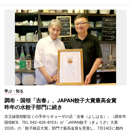
学ぶ・知る
調布・国領「吉春」、JAPAN餃子大賞最高金賞
昨年の水餃子部門に続き
京王線国領駅近くの手作りギョーザの店「吉春（よしはる）」（調布市
国領町8、TEL 042-426-8153）が「JAPAN餃子（ぎょうざ）大賞
2026」の「餃子銘店大賞」部門で最高金賞を受賞し、7月24日に都内