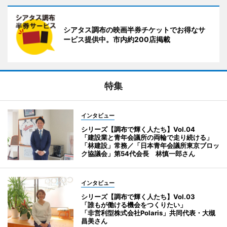
シアタス調布の映画半券チケットでお得なサ
ービス提供中。市内約200店掲載
特集
インタビュー
シリーズ【調布で輝く人たち】Vol.04
「建設業と青年会議所の両輪で走り続ける」
「林建設」常務／「日本青年会議所東京ブロッ
ク協議会」第54代会長 林慎一郎さん
インタビュー
シリーズ【調布で輝く人たち】Vol.03
「誰もが働ける機会をつくりたい」
「非営利型株式会社Polaris」共同代表・大槻
昌美さん