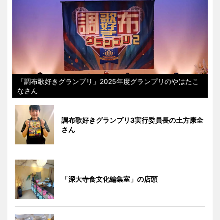
「調布歌好きグランプリ」2025年度グランプリのやはたこ
なさん
調布歌好きグランプリ3実行委員長の土方康全
さん
「深大寺食文化編集室」の店頭