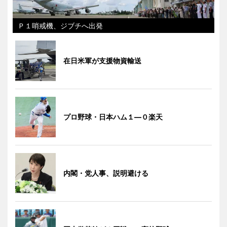
Ｐ１哨戒機、ジブチへ出発
在日米軍が支援物資輸送
プロ野球・日本ハム１―０楽天
内閣・党人事、説明避ける