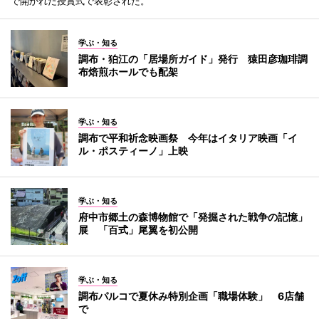
で開かれた授賞式で表彰された。
学ぶ・知る
調布・狛江の「居場所ガイド」発行 猿田彦珈琲調
布焙煎ホールでも配架
学ぶ・知る
調布で平和祈念映画祭 今年はイタリア映画「イ
ル・ポスティーノ」上映
学ぶ・知る
府中市郷土の森博物館で「発掘された戦争の記憶」
展 「百式」尾翼を初公開
学ぶ・知る
調布パルコで夏休み特別企画「職場体験」 6店舗
で