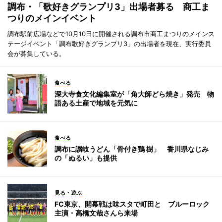
調布・「歌好きグランプリ3」出場者募る 商工ま
つりのメインイベント
調布駅前広場などで10月10日に開催される調布市商工まつりのメインス
テージイベント「調布歌好きグランプリ3」の出場者を現在、実行委員
会が募集している。
食べる
深大寺食文化編集室が「角大師どら焼き」発売 物
語ある土産で地域を元気に
食べる
調布に讃岐うどん「骨付き鶏 樹」 香川県なじみ
の「ぬるい」も提供
見る・遊ぶ
FC東京、開幕戦は味スタで町田と ブルーロック
主演・高橋文哉さんら来場