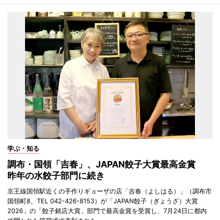
学ぶ・知る
調布・国領「吉春」、JAPAN餃子大賞最高金賞
昨年の水餃子部門に続き
京王線国領駅近くの手作りギョーザの店「吉春（よしはる）」（調布市
国領町8、TEL 042-426-8153）が「JAPAN餃子（ぎょうざ）大賞
2026」の「餃子銘店大賞」部門で最高金賞を受賞し、7月24日に都内