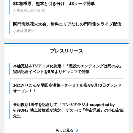
SC相模原、熊本と引き分け J3リーグ開幕
相模原町田経済新聞
関門海峡花火大会、無料エリアなしの門司側をライブ配信
小倉経済新聞
プレスリリース
本編完結＆TVアニメ化決定！「悪役のエンディングは死のみ」
完結記念イベントを8/9よりピッコマで開催
おにぎりこんが 羽田空港第一ターミナル店が8月10日グランド
オープン！！
番組復活1周年を記念して 『マンガのラジオ supported by
viviON』地上波放送が決定！ ゲストは『宇宙兄弟』の小山宙哉
先生
もっと見る