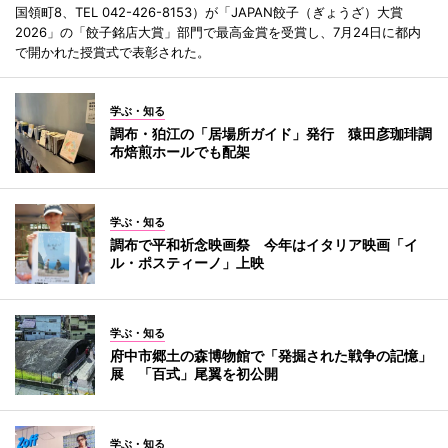
国領町8、TEL 042-426-8153）が「JAPAN餃子（ぎょうざ）大賞
2026」の「餃子銘店大賞」部門で最高金賞を受賞し、7月24日に都内
で開かれた授賞式で表彰された。
学ぶ・知る
調布・狛江の「居場所ガイド」発行 猿田彦珈琲調
布焙煎ホールでも配架
学ぶ・知る
調布で平和祈念映画祭 今年はイタリア映画「イ
ル・ポスティーノ」上映
学ぶ・知る
府中市郷土の森博物館で「発掘された戦争の記憶」
展 「百式」尾翼を初公開
学ぶ・知る