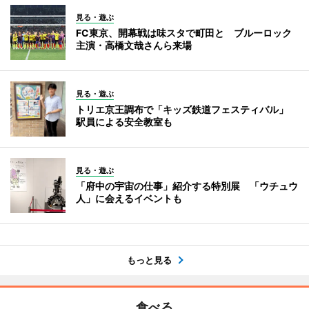
見る・遊ぶ
FC東京、開幕戦は味スタで町田と ブルーロック
主演・高橋文哉さんら来場
見る・遊ぶ
トリエ京王調布で「キッズ鉄道フェスティバル」
駅員による安全教室も
見る・遊ぶ
「府中の宇宙の仕事」紹介する特別展 「ウチュウ
人」に会えるイベントも
もっと見る
食べる