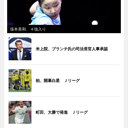
張本美和、４強入り
米上院、ブランチ氏の司法長官人事承認
柏、開幕白星 Ｊリーグ
町田、大勝で発進 Ｊリーグ