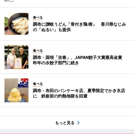
食べる
調布に讃岐うどん「骨付き鶏 樹」 香川県なじみ
の「ぬるい」も提供
食べる
調布・国領「吉春」、JAPAN餃子大賞最高金賞
昨年の水餃子部門に続き
食べる
調布・布田のパンケーキ店、夏季限定でかき氷店
に 鉄板前の灼熱地獄を回避
もっと見る