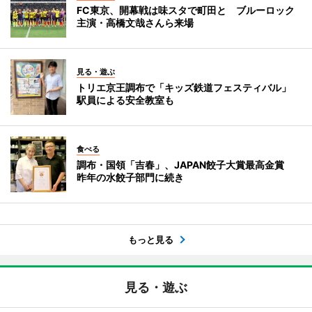
FC東京、開幕戦は味スタで町田と ブルーロック
主演・高橋文哉さんら来場
見る・遊ぶ
トリエ京王調布で「キッズ鉄道フェスティバル」
駅員による安全教室も
食べる
調布・国領「吉春」、JAPAN餃子大賞最高金賞
昨年の水餃子部門に続き
もっと見る
見る・遊ぶ