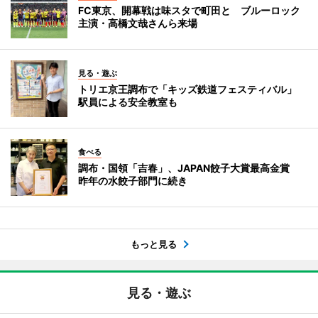
FC東京、開幕戦は味スタで町田と ブルーロック
主演・高橋文哉さんら来場
見る・遊ぶ
トリエ京王調布で「キッズ鉄道フェスティバル」
駅員による安全教室も
食べる
調布・国領「吉春」、JAPAN餃子大賞最高金賞
昨年の水餃子部門に続き
もっと見る
見る・遊ぶ