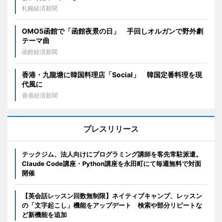
札幌経済新聞
OMO5函館で「函館夜景の日」 手回しオルガンで野外劇
テーマ曲
函館経済新聞
香港・九龍塘に韓国料理店「Social」 韓国定番料理を現
代風に
香港経済新聞
プレスリリース
テックジム、法人向けにプログラミング講師を客先常駐派遣。
Claude Code講座・Python講座を永田町にて毎週無料で対面
開催
【英会話レッスン回数無制限】ネイティブキャンプ、レッスン
の「文字起こし」機能をアップデート 検索や部分リピートな
ど新機能を追加