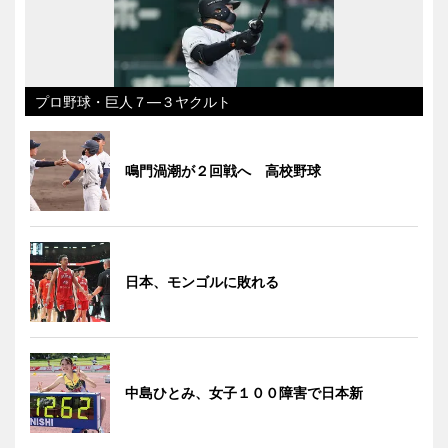
プロ野球・巨人７―３ヤクルト
鳴門渦潮が２回戦へ 高校野球
日本、モンゴルに敗れる
中島ひとみ、女子１００障害で日本新