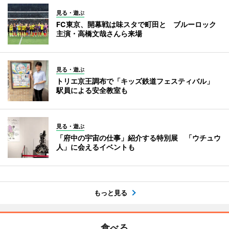
見る・遊ぶ
FC東京、開幕戦は味スタで町田と ブルーロック
主演・高橋文哉さんら来場
見る・遊ぶ
トリエ京王調布で「キッズ鉄道フェスティバル」
駅員による安全教室も
見る・遊ぶ
「府中の宇宙の仕事」紹介する特別展 「ウチュウ
人」に会えるイベントも
もっと見る
食べる