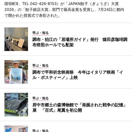
国領町8、TEL 042-426-8153）が「JAPAN餃子（ぎょうざ）大賞
2026」の「餃子銘店大賞」部門で最高金賞を受賞し、7月24日に都内
で開かれた授賞式で表彰された。
学ぶ・知る
調布・狛江の「居場所ガイド」発行 猿田彦珈琲調
布焙煎ホールでも配架
学ぶ・知る
調布で平和祈念映画祭 今年はイタリア映画「イ
ル・ポスティーノ」上映
学ぶ・知る
府中市郷土の森博物館で「発掘された戦争の記憶」
展 「百式」尾翼を初公開
学ぶ・知る