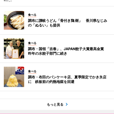
食べる
調布に讃岐うどん「骨付き鶏 樹」 香川県なじみ
の「ぬるい」も提供
食べる
調布・国領「吉春」、JAPAN餃子大賞最高金賞
昨年の水餃子部門に続き
食べる
調布・布田のパンケーキ店、夏季限定でかき氷店
に 鉄板前の灼熱地獄を回避
もっと見る